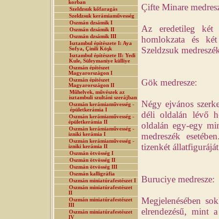
korban
Çifte Minare medres
Szeldzsuk kőfaragás
Szeldzsuk kerámiaművesség
Oszmán dzsámik I
Az eredetileg két 
Oszmán dzsámik II
Oszmán dzsámik III
homlokzata és két
Isztambul építészete I: Aya
Szeldzsuk medreszék 
Sofya, Çinili Köşk
Isztambul építészete II: Yedi
Kule, Süleymaniye külliye
Oszmán építészet
Magyarországon I
Oszmán építészet
Gök medresze:
Magyarországon II
Műhelyek, művészek az
isztambuli szultáni szerájban
Négy ejvános szerkeze
Oszmán kerámiaművesség -
épületkerámia I
déli oldalán lévő h
Oszmán kerámiaművesség -
épületkerámia II
oldalán egy-egy min
Oszmán kerámiaművesség -
medreszék esetében
izniki kerámia I
Oszmán kerámiaművesség -
tizenkét állatfigurájá
izniki kerámia II
Oszmán ötvösség I
Oszmán ötvösség II
Oszmán ötvösség III
Oszmán kalligráfia
Buruciye medresze:
Oszmán miniatúrafestészet I
Oszmán miniatúrafestészet
II
Megjelenésében sok
Oszmán miniatúrafestészet
III
elrendezésű, mint a
Oszmán miniatúrafestészet
IV