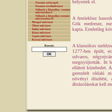
helyeztek el.
Oszmán szőnyegek
Oszmán textilművészet
Stílusok a klasszikus oszmán
művészetben I
Stílusok a klasszikus oszmán
A fentiekhez hasonl
művészetben II
Mongol művészet
Gök medresze, mely
Tibeti művészet
kapta. Eredetileg kór
Indiai művészet
Kínai művészet
Japán művészet
Koreai művészet
A klasszikus szeldzs
Keresés
1277-ben épült, er
udvaros, négyejván
megnyújtották. Itt h
ellátott kümbedet. A 
gerezdelt oldalú 
növényi díszítést,
ábrázolásokat kell m