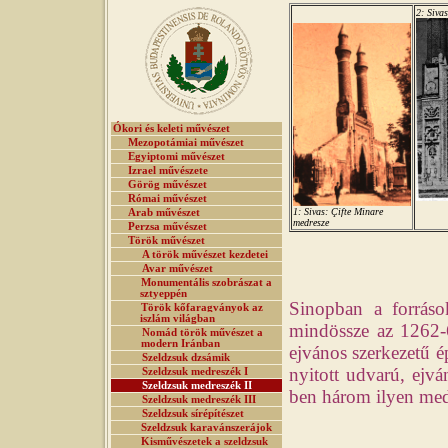
2: Siva
Ókori és keleti művészet
Mezopotámiai művészet
Egyiptomi művészet
Izrael művészete
Görög művészet
Római művészet
1: Sivas: Çifte Minare
Arab művészet
medresze
Perzsa művészet
Török művészet
A török művészet kezdetei
Avar művészet
Monumentális szobrászat a
sztyeppén
Sinopban a források
Török kőfaragványok az
iszlám világban
mindössze az 1262-
Nomád török művészet a
modern Iránban
ejvános szerkezetű é
Szeldzsuk dzsámik
nyitott udvarú, ejv
Szeldzsuk medreszék I
Szeldzsuk medreszék II
ben három ilyen med
Szeldzsuk medreszék III
Szeldzsuk sírépítészet
Szeldzsuk karavánszerájok
Kisművészetek a szeldzsuk