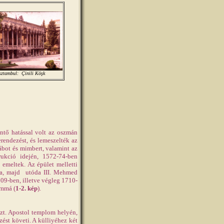
sztambul: Çinili Köşk
ntő hatással volt az oszmán
erendezést, és lemeszelték az
ábot és mimbert, valamint az
rukció idején, 1572-74-ben
t emeltek. Az épület melletti
mára, majd utóda III. Mehmed
609-ben, illetve végleg 1710-
ummá (
1-2. kép
).
Szt. Apostol templom helyén,
zést követi. A külliyéhez két