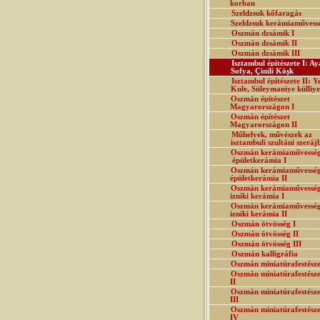
korban
Szeldzsuk kőfaragás
Szeldzsuk kerámiaművess
Oszmán dzsámik I
Oszmán dzsámik II
Oszmán dzsámik III
Isztambul építészete I: Ay
Sofya, Çinili Köşk
Isztambul építészete II: Y
Kule, Süleymaniye külliye
Oszmán építészet
Magyarországon I
Oszmán építészet
Magyarországon II
Műhelyek, művészek az
isztambuli szultáni szeráj
Oszmán kerámiaművesség
épületkerámia I
Oszmán kerámiaművesség
épületkerámia II
Oszmán kerámiaművesség
izniki kerámia I
Oszmán kerámiaművesség
izniki kerámia II
Oszmán ötvösség I
Oszmán ötvösség II
Oszmán ötvösség III
Oszmán kalligráfia
Oszmán miniatúrafestésze
Oszmán miniatúrafestésze
II
Oszmán miniatúrafestésze
III
Oszmán miniatúrafestésze
IV