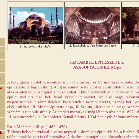
2:
Isztambul: az Aya Sofya belső tere
3: I
1: Isztambul: Aya Sofya
ISZTAMBUL ÉPÍTÉSZETE I:
AYA SOFYA, ÇINILI KÖşK
i
A lenyűgöző épület, elsősorban a 33 m átmérőjű és 55 m magas kupola, dö
építészetre. A foglaláskor (1453) az épület belsejéből eltávolították a belső b
 a
alsó szinten látható figurális mozaikokat. Ekkor helyezték el a márvány mihr
épület melletti első két, fából készült minaretet. Az első nagy rekonst
megerősítették a támpilléreket, kicserélték a fa-minareteket, és még két úja
első türbéket III. Murád építtette apja, II. Szelim, illetve saját maga szá
számára is itt épült sírhely. Az eredeti mozaikok még látható részleteit 1607-1
11-ben meszelték le. Az épületet Kemál Atatürk 1934-ben nyilvánítatta múze
Fatih Mehmed külliye (1463-1470)
Tudatos helyválasztással a város negyedik dombján építették fel, a bizánci 
ok
talán annak köveit is felhasználva. A dzsámi alaprajzilag a klasszikus elrende
k