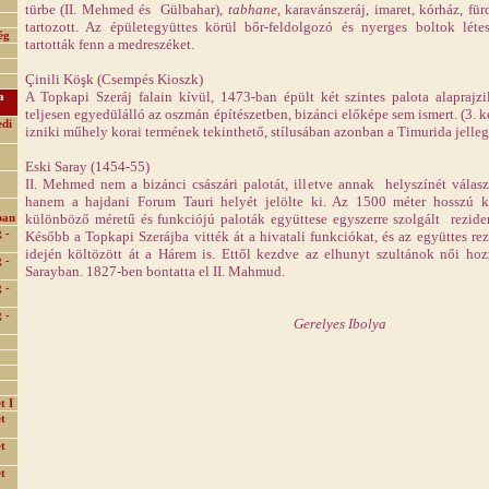
türbe (II. Mehmed és Gülbahar),
tabhane
, karavánszeráj, imaret, kórház, fü
tartozott. Az épületegyüttes körül bőr-feldolgozó és nyerges boltok létes
ég
tartották fenn a medreszéket.
Çinili Köşk (Csempés Kioszk)
A Topkapi Szeráj falain kívül, 1473-ban épült két szintes palota alaprajzil
a
teljesen egyedülálló az oszmán építészetben, bizánci előképe sem ismert. (3. 
edi
izniki műhely korai termének tekinthető, stílusában azonban a Timurida jelle
Eski Saray (1454-55)
II. Mehmed nem a bizánci császári palotát, illetve annak helyszínét válasz
hanem a hajdani Forum Tauri helyét jelölte ki. Az 1500 méter hosszú ker
különböző méretű és funkciójú paloták együttese egyszerre szolgált reziden
ban
 -
Később a Topkapi Szerájba vitték át a hivatali funkciókat, és az együttes re
idején költözött át a Hárem is. Ettől kezdve az elhunyt szultánok női hoz
 -
Sarayban. 1827-ben bontatta el II. Mahmud.
 -
 -
Gerelyes Ibolya
t I
t
t
t