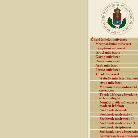
Ókori és keleti művészet
Mezopotámiai művészet
Egyiptomi művészet
Izrael művészete
Görög művészet
Római művészet
Arab művészet
Perzsa művészet
Török művészet
A török művészet kezdete
Avar művészet
Monumentális szobrászat
sztyeppén
Török kőfaragványok az
iszlám világban
Nomád török művészet a
modern Iránban
Szeldzsuk dzsámik
Szeldzsuk medreszék I
Szeldzsuk medreszék II
Szeldzsuk medreszék III
Szeldzsuk sírépítészet
Szeldzsuk karavánszeráj
Kisművészetek a szeldzsu