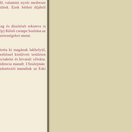
rdő, valamint nyolc medresze
ültek. Ezek bérleti díjából
ag és díszítését tekintve is
kép) Külső csempe borítása az
gzetességeket mutat.
totta ki magának lakhelyül,
ítéssel körülvett területen
ciaként és hivatali célokra.
zidencia maradt. I.Szulejmán
zátartozói maradtak az Eski