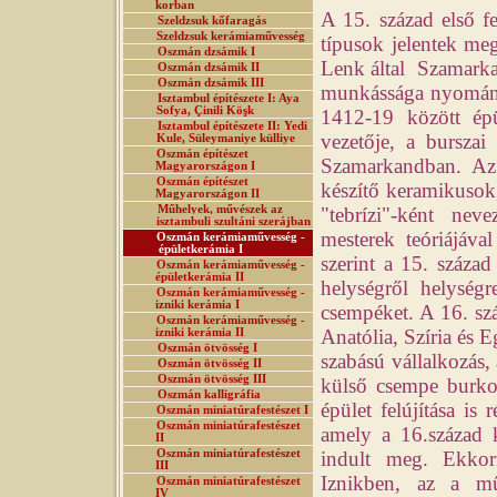
korban
A 15. század első f
Szeldzsuk kőfaragás
Szeldzsuk kerámiaművesség
típusok jelentek meg
Oszmán dzsámik I
Lenk által Szamarka
Oszmán dzsámik II
Oszmán dzsámik III
munkássága nyomán.
Isztambul építészete I: Aya
Sofya, Çinili Köşk
1412-19 között épü
Isztambul építészete II: Yedi
vezetője, a burszai
Kule, Süleymaniye külliye
Oszmán építészet
Szamarkandban. Az 
Magyarországon I
Oszmán építészet
készítő keramikusok,
Magyarországon II
Műhelyek, művészek az
"tebrízi"-ként ne
isztambuli szultáni szerájban
mesterek teóriájáva
Oszmán kerámiaművesség -
épületkerámia I
szerint a 15. század
Oszmán kerámiaművesség -
épületkerámia II
helységről helységr
Oszmán kerámiaművesség -
izniki kerámia I
csempéket. A 16. szá
Oszmán kerámiaművesség -
Anatólia, Szíria és 
izniki kerámia II
Oszmán ötvösség I
szabású vállalkozás,
Oszmán ötvösség II
Oszmán ötvösség III
külső csempe burko
Oszmán kalligráfia
épület felújítása is
Oszmán miniatúrafestészet I
Oszmán miniatúrafestészet
amely a 16.század 
II
Oszmán miniatúrafestészet
indult meg. Ekkor
III
Iznikben, az a mű
Oszmán miniatúrafestészet
IV