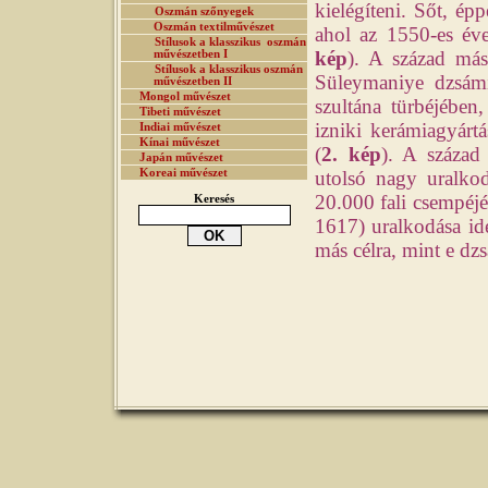
kielégíteni. Sőt, épp
Oszmán szőnyegek
Oszmán textilművészet
ahol az 1550-es éve
Stílusok a klasszikus oszmán
kép
). A század más
művészetben I
Stílusok a klasszikus oszmán
Süleymaniye dzsámi
művészetben II
Mongol művészet
szultána türbéjébe
Tibeti művészet
izniki kerámiagyártá
Indiai művészet
Kínai művészet
(
2. kép
). A század
Japán művészet
Koreai művészet
utolsó nagy uralko
20.000 fali csempéjé
Keresés
1617) uralkodása ide
más célra, mint e dz