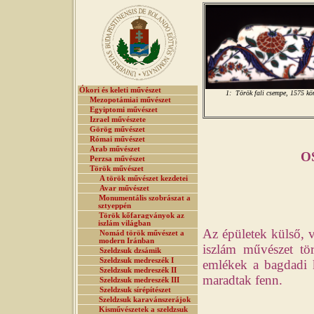
Ókori és keleti művészet
1: Török fali csempe, 1575 kö
Mezopotámiai művészet
Egyiptomi művészet
Izrael művészete
Görög művészet
Római művészet
Arab művészet
O
Perzsa művészet
Török művészet
A török művészet kezdetei
Avar művészet
Monumentális szobrászat a
sztyeppén
Török kőfaragványok az
iszlám világban
Az épületek külső, v
Nomád török művészet a
modern Iránban
iszlám művészet tör
Szeldzsuk dzsámik
Szeldzsuk medreszék I
emlékek a bagdadi ka
Szeldzsuk medreszék II
maradtak fenn.
Szeldzsuk medreszék III
Szeldzsuk sírépítészet
Szeldzsuk karavánszerájok
Kisművészetek a szeldzsuk