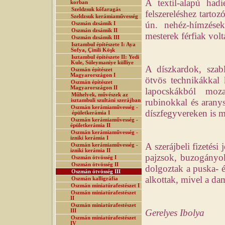
A textil-alapú had
korban
Szeldzsuk kőfaragás
felszereléshez tarto
Szeldzsuk kerámiaművesség
ún. nehéz-hímzése
Oszmán dzsámik I
Oszmán dzsámik II
mesterek férfiak volt
Oszmán dzsámik III
Isztambul építészete I: Aya
Sofya, Çinili Köşk
Isztambul építészete II: Yedi
Kule, Süleymaniye külliye
A díszkardok, szab
Oszmán építészet
Magyarországon I
ötvös technikákkal 
Oszmán építészet
Magyarországon II
lapocskákból mozai
Műhelyek, művészek az
rubinokkal és aranys
isztambuli szultáni szerájban
Oszmán kerámiaművesség -
díszfegyvereken is m
épületkerámia I
Oszmán kerámiaművesség -
épületkerámia II
Oszmán kerámiaművesség -
izniki kerámia I
A szerájbeli fizetés
Oszmán kerámiaművesség -
izniki kerámia II
pajzsok, buzogányok
Oszmán ötvösség I
Oszmán ötvösség II
dolgoztak a puska- 
Oszmán ötvösség III
alkottak, mivel a da
Oszmán kalligráfia
Oszmán miniatúrafestészet I
Oszmán miniatúrafestészet
II
Oszmán miniatúrafestészet
Gerelyes Ibolya
III
Oszmán miniatúrafestészet
IV