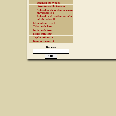
Oszmán szőnyegek
Oszmán textilművészet
Stílusok a klasszikus oszmán
művészetben I
Stílusok a klasszikus oszmán
művészetben II
Mongol művészet
Tibeti művészet
Indiai művészet
Kínai művészet
Japán művészet
Koreai művészet
Keresés