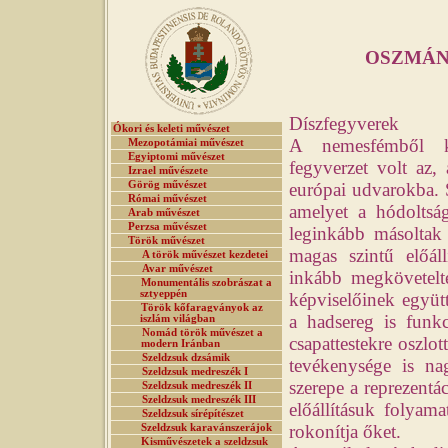
OSZMÁN 
Díszfegyverek
Ókori és keleti művészet
A nemesfémből k
Mezopotámiai művészet
Egyiptomi művészet
fegyverzet volt az,
Izrael művészete
Görög művészet
európai udvarokba. S
Római művészet
amelyet a hódoltsá
Arab művészet
Perzsa művészet
leginkább másoltak 
Török művészet
magas szintű előál
A török művészet kezdetei
Avar művészet
inkább megkövetelt
Monumentális szobrászat a
sztyeppén
képviselőinek együ
Török kőfaragványok az
a hadsereg is funkc
iszlám világban
Nomád török művészet a
csapattestekre oszlo
modern Iránban
Szeldzsuk dzsámik
tevékenysége is na
Szeldzsuk medreszék I
szerepe a reprezentá
Szeldzsuk medreszék II
Szeldzsuk medreszék III
előállításuk folyam
Szeldzsuk sírépítészet
rokonítja őket.
Szeldzsuk karavánszerájok
Kisművészetek a szeldzsuk