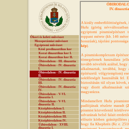
ÓBIRODALOM 
IV. dinaszti
A király emberfölöttiségének, 
Hufu (görög névváltozatba
egyiptomi piramisépítészet t
roppant mérete (kb. 146 méter
Ókori és keleti művészet
hosszúak), tájolási pontossága 
Mezopotámiai művészet
Egyiptomi művészet
kép
).
Késő predinasztikus kor
Korai dinasztikus kor I.
A piramiskomplexum építészeté
Korai dinasztikus kor II.
tömegelemek használata jelle
Óbirodalom - III. dinasztia
tovább növelték azáltal, hogy
Óbirodalom - IV. dinasztia
alkalmaztak, továbbá, hogy 
I.
Óbirodalom - IV. dinasztia
építészetű völgytemplom) es
II.
sokféleségét használták fel.
Óbirodalom - IV. dinasztia
biztosításán túl olyan kövek, m
III.
vagy diorit alkalmazását szí
Óbirodalom - IV. dinasztia
IV.
magyarázza.
Óbirodalom - V-VI.
dinasztia I.
Mindamellett Hufu piramist
Óbirodalom - V-VI.
dinasztia II.
padlójának részlete maradt (
2
Középbirodalom I.
piramist közvetlenül körülvevő
Középbirodalom II.
udvarának belső falait eredetile
Középbirodalom III.
először körben gránitpilléres
Középbirodalom IV.
hogy fia Khephrén (Kr. e. 25
Újbirodalom - XVIII.
dinasztia I.
egyiptomi hagyománynak megf