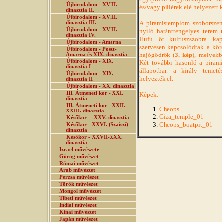
Újbirodalom - XVIII.
és/vagy pillérek elé helyezett 
dinasztia II.
Újbirodalom - XVIII.
A piramistemplom szoborszent
dinasztia III.
Újbirodalom - XVIII.
nyíló haránttengelyes terem 
dinasztia IV.
Hufu öt kultuszszobra kap
Újbirodalom - Amarna
szervesen kapcsolódtak a kör
Újbirodalom - Poszt-
hajógödrök (
3. kép
), melyekb
Amarna és XIX. dinasztia
Újbirodalom - XIX.
Két további hasonló a piramis
dinasztia I
állapotban a király temetés
Újbirodalom - XIX.
helyezték el.
dinasztia II
Újbirodalom - XX. dinasztia
III. Átmeneti kor - XXI.
Képek:
dinasztia
III. Átmeneti kor - XXII.-
Cheops
XXIII. dinasztia
Giza_temple_01
Későkor -- XXV. dinasztia
Cheops_boatpit_01
Későkor - XXVI. (Szaiszi)
dinasztia
Későkor - XXVII-XXX.
dinasztia
Izrael művészete
Görög művészet
Római művészet
Arab művészet
Perzsa művészet
Török művészet
Mongol művészet
Tibeti művészet
Indiai művészet
Kínai művészet
Japán művészet