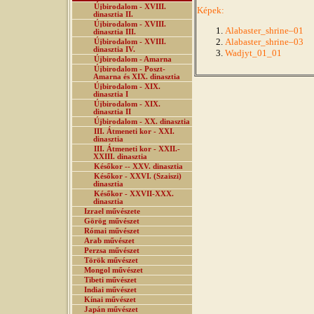
Újbirodalom - XVIII.
Képek:
dinasztia II.
Újbirodalom - XVIII.
Alabaster_shrine–01
dinasztia III.
Alabaster_shrine–03
Újbirodalom - XVIII.
dinasztia IV.
Wadjyt_01_01
Újbirodalom - Amarna
Újbirodalom - Poszt-
Amarna és XIX. dinasztia
Újbirodalom - XIX.
dinasztia I
Újbirodalom - XIX.
dinasztia II
Újbirodalom - XX. dinasztia
III. Átmeneti kor - XXI.
dinasztia
III. Átmeneti kor - XXII.-
XXIII. dinasztia
Későkor -- XXV. dinasztia
Későkor - XXVI. (Szaiszi)
dinasztia
Későkor - XXVII-XXX.
dinasztia
Izrael művészete
Görög művészet
Római művészet
Arab művészet
Perzsa művészet
Török művészet
Mongol művészet
Tibeti művészet
Indiai művészet
Kínai művészet
Japán művészet