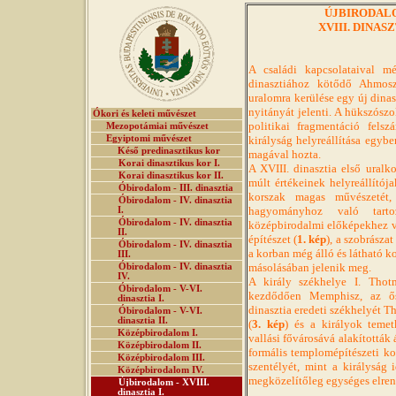
ÚJBIRODALOM 
XVIII. DINASZT
A családi kapcsolataival mé
dinasztiához kötődő Ahmosz
uralomra kerülése egy új dina
nyitányát jelenti. A hükszószok
Ókori és keleti művészet
politikai fragmentáció fels
Mezopotámiai művészet
Egyiptomi művészet
királyság helyreállítása egybe
Késő predinasztikus kor
magával hozta.
Korai dinasztikus kor I.
A XVIII. dinasztia első ural
Korai dinasztikus kor II.
múlt értékeinek helyreállítój
Óbirodalom - III. dinasztia
korszak magas művészetét,
Óbirodalom - IV. dinasztia
hagyományhoz való tart
I.
Óbirodalom - IV. dinasztia
középbirodalmi előképekhez v
II.
építészet (
1. kép
), a szobrászat
Óbirodalom - IV. dinasztia
a korban még álló és látható k
III.
másolásában jelenik meg.
Óbirodalom - IV. dinasztia
IV.
A király székhelye I. Thot
Óbirodalom - V-VI.
kezdődően Memphisz, az ősi
dinasztia I.
dinasztia eredeti székhelyét 
Óbirodalom - V-VI.
dinasztia II.
(
3. kép
) és a királyok temet
Középbirodalom I.
vallási fővárosává alakítottá
Középbirodalom II.
formális templomépítészeti k
Középbirodalom III.
szentélyét, mint a királyság 
Középbirodalom IV.
megközelítőleg egységes elrend
Újbirodalom - XVIII.
dinasztia I.