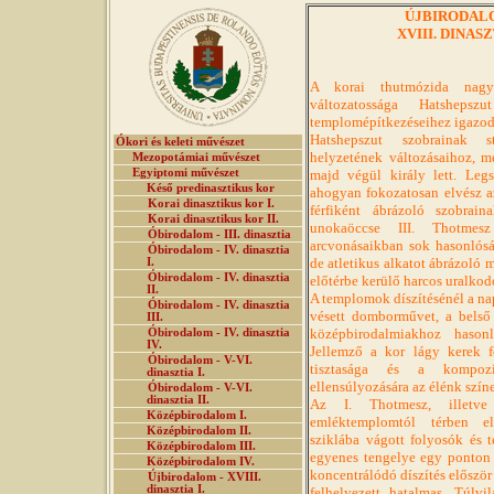
ÚJBIRODALOM 
XVIII. DINASZT
A korai thutmózida nagys
változatossága Hatsheps
templomépítkezéseihez igazod
Hatshepszut szobrainak st
Ókori és keleti művészet
helyzetének változásaihoz, me
Mezopotámiai művészet
Egyiptomi művészet
majd végül király lett. Leg
Késő predinasztikus kor
ahogyan fokozatosan elvész 
Korai dinasztikus kor I.
férfiként ábrázoló szobrai
Korai dinasztikus kor II.
unokaöccse III. Thotmes
Óbirodalom - III. dinasztia
arcvonásaikban sok hasonlósá
Óbirodalom - IV. dinasztia
de atletikus alkatot ábrázoló
I.
Óbirodalom - IV. dinasztia
előtérbe kerülő harcos uralkod
II.
A templomok díszítésénél a nap
Óbirodalom - IV. dinasztia
vésett domborművet, a belső 
III.
középbirodalmiakhoz hasonl
Óbirodalom - IV. dinasztia
IV.
Jellemző a kor lágy kerek f
Óbirodalom - V-VI.
tisztasága és a kompozí
dinasztia I.
ellensúlyozására az élénk szí
Óbirodalom - V-VI.
dinasztia II.
Az I. Thotmesz, illet
Középbirodalom I.
emléktemplomtól térben elvá
Középbirodalom II.
sziklába vágott folyosók és 
Középbirodalom III.
egyenes tengelye egy ponton 
Középbirodalom IV.
koncentrálódó díszítés először
Újbirodalom - XVIII.
dinasztia I.
felhelyezett hatalmas, Túlvi