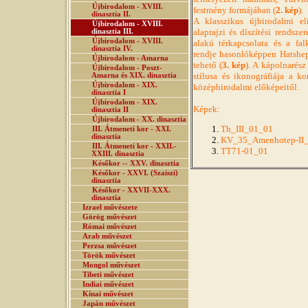
Újbirodalom - XVIII.
festmény formájában (
2. kép
).
dinasztia II.
A klasszikus újbirodalmi eli
Újbirodalom - XVIII.
alaprajzi és díszítési rendsze
dinasztia III.
Újbirodalom - XVIII.
alakú térkapcsolata és a fal
dinasztia IV.
rendje hasonlóképpen Hatshep
Újbirodalom - Amarna
tehető (
3. kép
). A kápolnarés
Újbirodalom - Poszt-
stílusa és ikonográfiája a k
Amarna és XIX. dinasztia
Újbirodalom - XIX.
középbirodalmi előképeitől.
dinasztia I
Újbirodalom - XIX.
Képek:
dinasztia II
Újbirodalom - XX. dinasztia
Th_III_01_01
III. Átmeneti kor - XXI.
dinasztia
KV_35_Amenhotep-II
III. Átmeneti kor - XXII.-
TT71-01_01
XXIII. dinasztia
Későkor -- XXV. dinasztia
Későkor - XXVI. (Szaiszi)
dinasztia
Későkor - XXVII-XXX.
dinasztia
Izrael művészete
Görög művészet
Római művészet
Arab művészet
Perzsa művészet
Török művészet
Mongol művészet
Tibeti művészet
Indiai művészet
Kínai művészet
Japán művészet