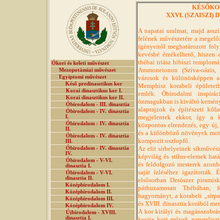
KÉSŐKOR 
XXVI. (SZAISZI) D
A napatai uralmat, majd asszí
felének művészetére a megelőz
igényeitől meghatározott foly
kevésbé érzékelhető, hiszen 
thébai triász hibiszi templomán
Ókori és keleti művészet
Ammoneionon (Szíva-oázis, 
Mezopotámiai művészet
Egyiptomi művészet
városok és különösképpen a 
Késő predinasztikus kor
Memphisz korabeli épületeib
Korai dinasztikus kor I.
emlék. Óbirodalmi inspirá
Korai dinasztikus kor II.
önmagukban is kiváltó kemény
Óbirodalom - III. dinasztia
alaprajzok és építészeti kőf
Óbirodalom - IV. dinasztia
megjelentek ekkor, így a k
I.
Óbirodalom - IV. dinasztia
központos elrendezés, egy új, 
II.
és a különböző növények mot
Óbirodalom - IV. dinasztia
kompozit oszlopfő.
III.
Az elit sírhelyeinek síkművés
Óbirodalom - IV. dinasztia
IV.
képvilág és stílus-elemek hat
Óbirodalom - V-VI.
és feldolgozó mesterek azonb
dinasztia I.
saját ízléséhez igazították
Óbirodalom - V-VI.
dinasztia II.
elsősorban Dzsószer piramisk
Középbirodalom I.
párhuzamosan Thébában, fo
Középbirodalom II.
hagyományt, a korabeli „sírpa
Középbirodalom III.
és XVIII. dinasztia korából mer
Középbirodalom IV.
A kor királyi és magánszobrás
Újbirodalom - XVIII.
dinasztia I.
kusita kori művek naturaliszt