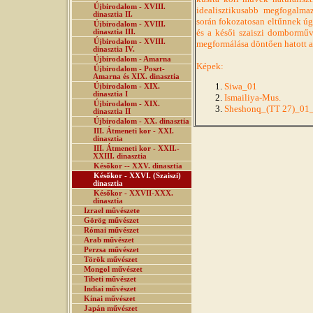
Újbirodalom - XVIII.
idealisztikusabb megfogalmaz
dinasztia II.
során fokozatosan eltűnnek úg
Újbirodalom - XVIII.
és a késői szaiszi domborműv
dinasztia III.
Újbirodalom - XVIII.
megformálása döntően hatott a 
dinasztia IV.
Újbirodalom - Amarna
Képek:
Újbirodalom - Poszt-
Amarna és XIX. dinasztia
Siwa_01
Újbirodalom - XIX.
dinasztia I
Ismailiya-Mus.
Újbirodalom - XIX.
Sheshonq_(TT 27)_01
dinasztia II
Újbirodalom - XX. dinasztia
III. Átmeneti kor - XXI.
dinasztia
III. Átmeneti kor - XXII.-
XXIII. dinasztia
Későkor -- XXV. dinasztia
Későkor - XXVI. (Szaiszi)
dinasztia
Későkor - XXVII-XXX.
dinasztia
Izrael művészete
Görög művészet
Római művészet
Arab művészet
Perzsa művészet
Török művészet
Mongol művészet
Tibeti művészet
Indiai művészet
Kínai művészet
Japán művészet