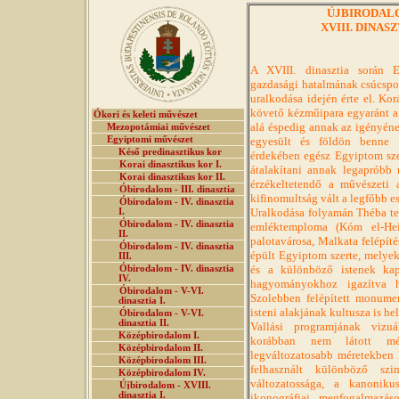
ÚJBIRODALOM 
XVIII. DINASZT
A XVIII. dinasztia során 
gazdasági hatalmának csúcspon
uralkodása idején érte el. K
követő kézműipara egyaránt a 
Ókori és keleti művészet
alá éspedig annak az igényéne
Mezopotámiai művészet
Egyiptomi művészet
egyesült és földön benne m
Késő predinasztikus kor
érdekében egész Egyiptom sze
Korai dinasztikus kor I.
átalakítani annak legapróbb 
Korai dinasztikus kor II.
érzékeltetendő a művészeti 
Óbirodalom - III. dinasztia
kifinomultság vált a legfőbb 
Óbirodalom - IV. dinasztia
Uralkodása folyamán Théba te
I.
Óbirodalom - IV. dinasztia
emléktemploma (Kóm el-Hei
II.
palotavárosa, Malkata felépít
Óbirodalom - IV. dinasztia
épült Egyiptom szerte, melyek
III.
és a különböző istenek kap
Óbirodalom - IV. dinasztia
IV.
hagyományokhoz igazítva hi
Óbirodalom - V-VI.
Szolebben felépített monume
dinasztia I.
isteni alakjának kultusza is he
Óbirodalom - V-VI.
dinasztia II.
Vallási programjának vizuá
Középbirodalom I.
korábban nem látott mér
Középbirodalom II.
legváltozatosabb méretekben k
Középbirodalom III.
felhasznált különböző szi
Középbirodalom IV.
változatossága, a kanonik
Újbirodalom - XVIII.
dinasztia I.
ikonográfiai megfogalmazás