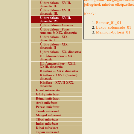
Újbirodalom - XVIII.
jellegének minden elképzelhet
dinasztia II.
Újbirodalom - XVIII.
Képek:
dinasztia III.
Újbirodalom - XVIII.
dinasztia IV.
Ramose_01_01
Újbirodalom - Amarna
Luxor_colonnade_01
Újbirodalom - Poszt-
Memnon-Colossi_01
Amarna és XIX. dinasztia
Újbirodalom - XIX.
dinasztia I
Újbirodalom - XIX.
dinasztia II
Újbirodalom - XX. dinasztia
III. Átmeneti kor - XXI.
dinasztia
III. Átmeneti kor - XXII.-
XXIII. dinasztia
Későkor -- XXV. dinasztia
Későkor - XXVI. (Szaiszi)
dinasztia
Későkor - XXVII-XXX.
dinasztia
Izrael művészete
Görög művészet
Római művészet
Arab művészet
Perzsa művészet
Török művészet
Mongol művészet
Tibeti művészet
Indiai művészet
Kínai művészet
Japán művészet