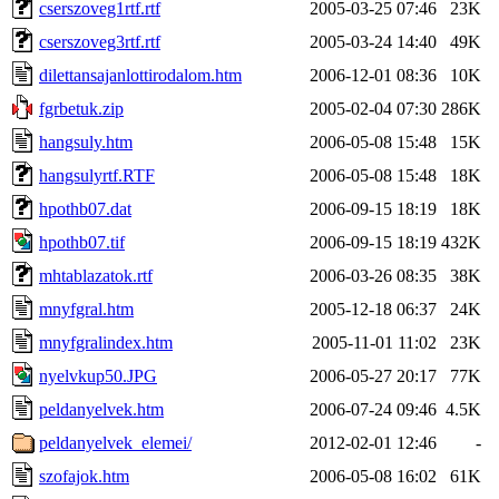
cserszoveg1rtf.rtf
2005-03-25 07:46
23K
cserszoveg3rtf.rtf
2005-03-24 14:40
49K
dilettansajanlottirodalom.htm
2006-12-01 08:36
10K
fgrbetuk.zip
2005-02-04 07:30
286K
hangsuly.htm
2006-05-08 15:48
15K
hangsulyrtf.RTF
2006-05-08 15:48
18K
hpothb07.dat
2006-09-15 18:19
18K
hpothb07.tif
2006-09-15 18:19
432K
mhtablazatok.rtf
2006-03-26 08:35
38K
mnyfgral.htm
2005-12-18 06:37
24K
mnyfgralindex.htm
2005-11-01 11:02
23K
nyelvkup50.JPG
2006-05-27 20:17
77K
peldanyelvek.htm
2006-07-24 09:46
4.5K
peldanyelvek_elemei/
2012-02-01 12:46
-
szofajok.htm
2006-05-08 16:02
61K