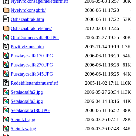
Nyelvrokonsagelmeletekrtf.rtf
2006-05-08 15:57
30K
Nyelvrokonsgbrk/
2006-06-11 17:20
-
Oshazaabrak.htm
2006-06-11 17:22
53K
Oshazaabrak_elemei/
2012-02-01 12:46
-
OttoDonnercsalfa90.JPG
2006-05-27 19:25
30K
Pozitivizmus.htm
2005-11-14 19:19
1.3K
Pusztaycsalfa170.JPG
2006-06-11 16:29
54K
Pusztaycsalfa270.JPG
2006-06-11 16:28
61K
Pusztaycsalfa345.JPG
2006-06-11 16:25
44K
Redeidilettantizmusrtf.rtf
2005-11-02 17:11
110K
Setalacsalfa2.jpg
2006-05-27 20:34
113K
Setalacsalfa3.jpg
2006-04-14 13:16
41K
Setalacsalfa180.JPG
2006-06-11 16:52
38K
Steinitzff.jpg
2006-03-26 07:51
28K
Steinitzsz.jpg
2006-03-26 07:48
34K