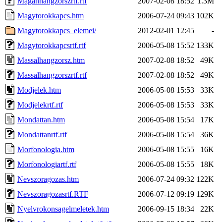
Maganhangzorszrtf.rtf
2007-02-08 18:52
1.3M
Magytorokkapcs.htm
2006-07-24 09:43
102K
Magytorokkapcs_elemei/
2012-02-01 12:45
-
Magytorokkapcsrtf.rtf
2006-05-08 15:52
133K
Massalhangzorsz.htm
2007-02-08 18:52
49K
Massalhangzorszrtf.rtf
2007-02-08 18:52
49K
Modjelek.htm
2006-05-08 15:53
33K
Modjelekrtf.rtf
2006-05-08 15:53
33K
Mondattan.htm
2006-05-08 15:54
17K
Mondattanrtf.rtf
2006-05-08 15:54
36K
Morfonologia.htm
2006-05-08 15:55
16K
Morfonologiartf.rtf
2006-05-08 15:55
18K
Nevszoragozas.htm
2006-07-24 09:32
122K
Nevszoragozasrtf.RTF
2006-07-12 09:19
129K
Nyelvrokonsagelmeletek.htm
2006-09-15 18:34
22K