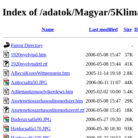
Index of /adatok/Magyar/5Kli
Name
Last modified
Size
D
Parent Directory
-
1920nyelvtud.htm
2006-05-08 15:47
37K
1920nyelvtudrtf.rtf
2006-05-08 15:44
41K
ABecsiKoresWittgenstein.htm
2005-11-14 19:18
2.8K
Aaltocsalfa50.JPG
2006-06-11 11:07
44K
Adilettantizmuselvikerdesei.htm
2005-02-02 10:00
5.4K
Atortenetiosszehasonlitomodszer.htm
2006-05-08 15:47
29K
Atortenetiosszehasonlitomodszerrtf.rtf
2006-05-08 15:45
18K
Budenzcsalfa90.JPG
2006-05-27 19:20
26K
Hajducsalfa170.JPG
2006-05-30 18:30
93K
Hajducsalfa270.JPG
2006-05-27 19:53
54K