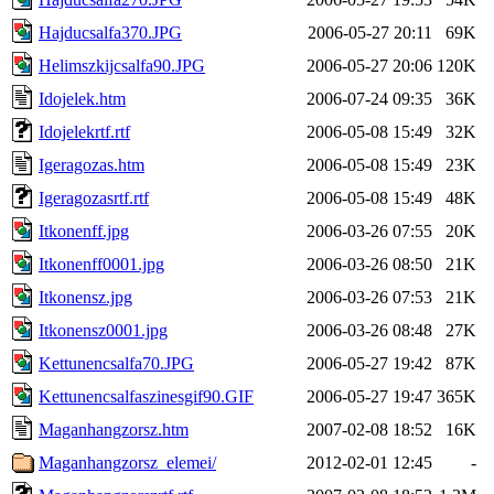
Hajducsalfa370.JPG
2006-05-27 20:11
69K
Helimszkijcsalfa90.JPG
2006-05-27 20:06
120K
Idojelek.htm
2006-07-24 09:35
36K
Idojelekrtf.rtf
2006-05-08 15:49
32K
Igeragozas.htm
2006-05-08 15:49
23K
Igeragozasrtf.rtf
2006-05-08 15:49
48K
Itkonenff.jpg
2006-03-26 07:55
20K
Itkonenff0001.jpg
2006-03-26 08:50
21K
Itkonensz.jpg
2006-03-26 07:53
21K
Itkonensz0001.jpg
2006-03-26 08:48
27K
Kettunencsalfa70.JPG
2006-05-27 19:42
87K
Kettunencsalfaszinesgif90.GIF
2006-05-27 19:47
365K
Maganhangzorsz.htm
2007-02-08 18:52
16K
Maganhangzorsz_elemei/
2012-02-01 12:45
-