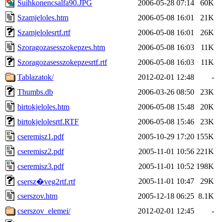
Suihkonencsalfa90.JPG
2006-05-28 07:14
60K
Szamjeloles.htm
2006-05-08 16:01
21K
Szamjelolesrtf.rtf
2006-05-08 16:01
26K
Szoragozasesszokepzes.htm
2006-05-08 16:03
11K
Szoragozasesszokepzesrtf.rtf
2006-05-08 16:03
11K
Tablazatok/
2012-02-01 12:48
-
Thumbs.db
2006-03-26 08:50
23K
birtokjeloles.htm
2006-05-08 15:48
20K
birtokjelolesrtf.RTF
2006-05-08 15:46
23K
cseremisz1.pdf
2005-10-29 17:20
155K
cseremisz2.pdf
2005-11-01 10:56
221K
cseremisz3.pdf
2005-11-01 10:52
198K
2005-11-01 10:47
29K
csersz�veg2rtf.rtf
cserszov.htm
2005-12-18 06:25
8.1K
cserszov_elemei/
2012-02-01 12:45
-