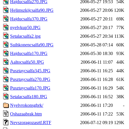
Hajducsalfa270.JPG
2006-05-27 19:53
54K
Helimszkijcsalfa90.JPG
2006-05-27 20:06
120K
Hajducsalfa370.JPG
2006-05-27 20:11
69K
nyelvkup50.JPG
2006-05-27 20:17
77K
Setalacsalfa2.jpg
2006-05-27 20:34
113K
Suihkonencsalfa90.JPG
2006-05-28 07:14
60K
Hajducsalfa170.JPG
2006-05-30 18:30
93K
Aaltocsalfa50.JPG
2006-06-11 11:07
44K
Pusztaycsalfa345.JPG
2006-06-11 16:25
44K
Pusztaycsalfa270.JPG
2006-06-11 16:28
61K
Pusztaycsalfa170.JPG
2006-06-11 16:29
54K
Setalacsalfa180.JPG
2006-06-11 16:52
38K
Nyelvrokonsgbrk/
2006-06-11 17:20
-
Oshazaabrak.htm
2006-06-11 17:22
53K
Nevszoragozasrtf.RTF
2006-07-12 09:19
129K