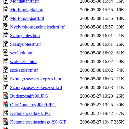
Mondattanrtf.rtf
2006-05-08 15:54
36K
Morfonologia.htm
2006-05-08 15:55
16K
Morfonologiartf.rtf
2006-05-08 15:55
18K
Nyelvrokonsagelmeletekrtf.rtf
2006-05-08 15:57
30K
Szamjeloles.htm
2006-05-08 16:01
21K
Szamjelolesrtf.rtf
2006-05-08 16:01
26K
szofajok.htm
2006-05-08 16:02
61K
szokeszlet.htm
2006-05-08 16:02
59K
szokeszletrtf.rtf
2006-05-08 16:02
74K
Szoragozasesszokepzes.htm
2006-05-08 16:03
11K
Szoragozasesszokepzesrtf.rtf
2006-05-08 16:03
11K
Budenzcsalfa90.JPG
2006-05-27 19:20
26K
OttoDonnercsalfa90.JPG
2006-05-27 19:25
30K
Kettunencsalfa70.JPG
2006-05-27 19:42
87K
Kettunencsalfaszinesgif90.GIF
2006-05-27 19:47
365K