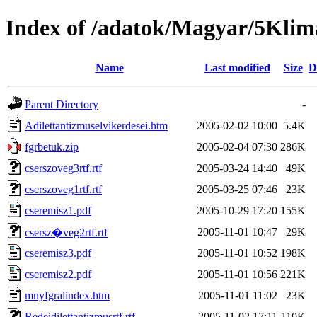
Index of /adatok/Magyar/5Kli
Name
Last modified
Size
D
Parent Directory
-
Adilettantizmuselvikerdesei.htm
2005-02-02 10:00
5.4K
fgrbetuk.zip
2005-02-04 07:30
286K
cserszoveg3rtf.rtf
2005-03-24 14:40
49K
cserszoveg1rtf.rtf
2005-03-25 07:46
23K
cseremisz1.pdf
2005-10-29 17:20
155K
2005-11-01 10:47
29K
csersz�veg2rtf.rtf
cseremisz3.pdf
2005-11-01 10:52
198K
cseremisz2.pdf
2005-11-01 10:56
221K
mnyfgralindex.htm
2005-11-01 11:02
23K
Redeidilettantizmusrtf.rtf
2005-11-02 17:11
110K