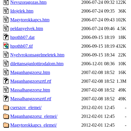
Nevszoragozas.htm
2006-07-24 09:32
122K
Idojelek.htm
2006-07-24 09:35
36K
Magytorokkapcs.htm
2006-07-24 09:43
102K
peldanyelvek.htm
2006-07-24 09:46
4.5K
hpothb07.dat
2006-09-15 18:19
18K
hpothb07.tif
2006-09-15 18:19
432K
Nyelvrokonsagelmeletek.htm
2006-09-15 18:34
22K
dilettansajanlottirodalom.htm
2006-12-01 08:36
10K
Maganhangzorsz.htm
2007-02-08 18:52
16K
Maganhangzorszrtf.rtf
2007-02-08 18:52
1.3M
Massalhangzorsz.htm
2007-02-08 18:52
49K
Massalhangzorszrtf.rtf
2007-02-08 18:52
49K
cserszov_elemei/
2012-02-01 12:45
-
Maganhangzorsz_elemei/
2012-02-01 12:45
-
Magytorokkapcs_elemei/
2012-02-01 12:45
-