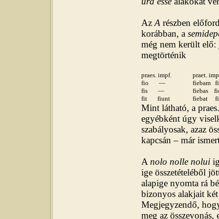
ura esse
alakokat veh
Az
A
részben előfor
korábban, a
semidep
még nem került elő:
megtörténik
praes. impf.
praet. imp
fio
—
fiebam
f
fis
—
fiebas
fi
fit
fiunt
fiebat
f
Mint látható, a praes
egyébként úgy viselk
szabályosak, azaz ös
kapcsán – már ismert
A
nolo nolle nolui
ig
ige összetételéből jö
alapige nyomta rá bé
bizonyos alakjait két
Megjegyzendő, hogy 
meg az összevonás, e