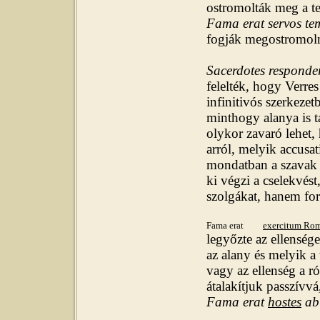
ostromolták meg a 
Fama erat servos te
fogják megostromoln
Sacerdotes responderu
felelték, hogy Verres
infinitivós szerkeze
minthogy alanya is t
olykor zavaró lehet,
arról, melyik accusat
mondatban a szavak 
ki végzi a cselekvést
szolgákat, hanem for
Fama erat
exercitum Ro
legyőzte az ellenség
az alany és melyik a 
vagy az ellenség a ró
átalakítjuk passzívvá
Fama erat
hostes
ab