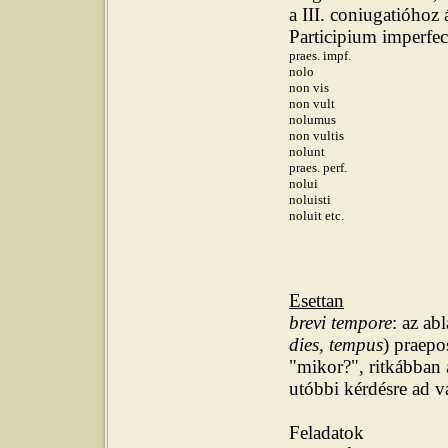
a III. coniugatióhoz
Participium imperfe
praes. impf.
nolo
non vis
non vult
nolumus
non vultis
nolunt
praes. perf.
nolui
noluisti
noluit etc.
Esettan
brevi tempore
: az ab
dies, tempus
) praepo
"mikor?", ritkábban a
utóbbi kérdésre ad v
Feladatok