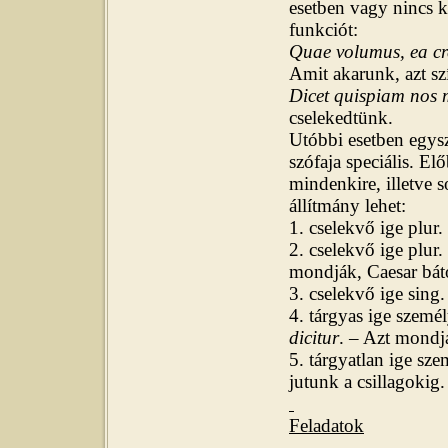
esetben vagy nincs ki
funkciót
:
Quae volumus, ea cr
Amit akarunk, azt sz
Dicet quispiam nos m
cselekedtünk.
Utóbbi esetben egysz
szófaja speciális. El
mindenkire, illetve 
állítmány lehet:
1. cselekvő ige plur.
2. cselekvő ige plur
mondják, Caesar báto
3. cselekvő ige sing
4. tárgyas ige szemé
dicitur
. – Azt mondj
5. tárgyatlan ige sz
jutunk a csillagokig.
Feladatok