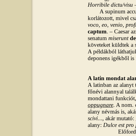
Horribile dictu/visu
–
A supinum accusati
korlátozott, mivel c
voco, eo, venio, profi
captum
. – Caesar az
senatum
miserunt
de
követeket küldtek a
A példákból láthatju
deponens igékből is
A latin mondat ala
A latinban az alanyt
főnévi alannyal talál
mondattani funkciót,
oppugnare
. A nom. 
alany névmás is, aká
scivi
..., akár mutató:
alany:
Dulce
est pro
Előfordul, hogy 