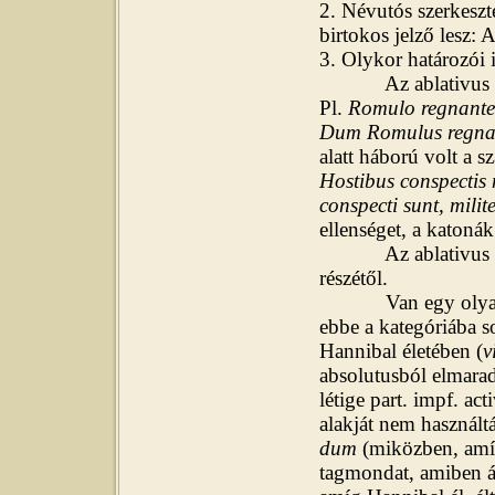
2. Névutós szerkeszt
birtokos jelző lesz: 
3. Olykor határozói
Az ablativus absol
Pl.
Romulo regnante 
Dum Romulus regnab
alatt háború volt a s
Hostibus conspectis 
conspecti sunt, mili
ellenséget, a katonák
Az ablativus absol
részétől.
Van egy olyan sze
ebbe a kategóriába s
Hannibal életében (
v
absolutusból elmarad
létige part. impf. ac
alakját nem használ
dum
(miközben, am
tagmondat, amiben ál