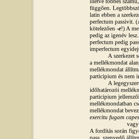
illetve többes szám
függően. Legtöbbször
latin ebben a szerkez
perfectum passivit. (
kötelezően -
e
!) A me
pedig az igenév lesz
perfectum pedig pass
imperfectum egyidejű
A szerkezet sémája
a mellékmondat alany
mellékmondat állítmá
participium és nem in
A legegyszerűbb é
időhatározói mellék
participium jellemzői
mellékmondatban csel
mellékmondat bevez
exercitu fugam capes
vagy:
A fordítás során fig
pass. szenvedő állítm