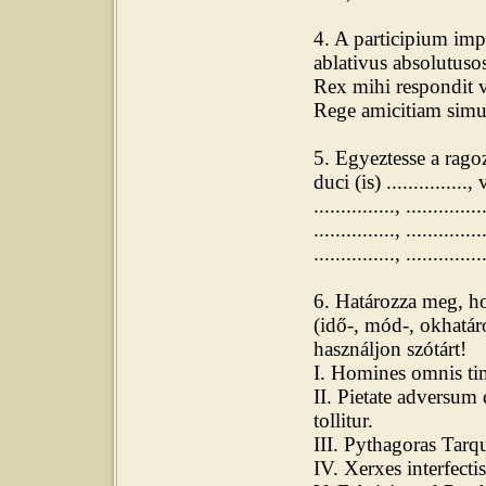
4. A participium im
ablativus absolutusos
Rex mihi respondit v
Rege amicitiam simul
5. Egyeztesse a rago
duci (is) ...............,
..............., ..........
..............., .............
..............., ..............
6. Határozza meg, ho
(idő-, mód-, okhatár
használjon szótárt!
I. Homines omnis ti
II. Pietate adversum
tollitur.
III. Pythagoras Tarq
IV. Xerxes interfecti