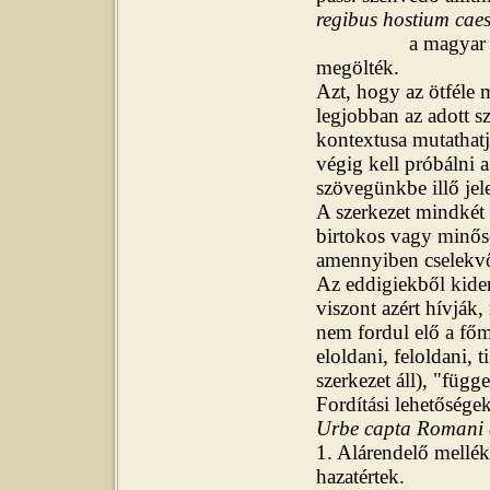
regibus hostium caes
a magyar nyel
megölték.
Azt, hogy az ötféle 
legjobban az adott sz
kontextusa mutathatj
végig kell próbálni a
szövegünkbe illő jele
A szerkezet mindkét 
birtokos vagy minősé
amennyiben cselekvő
Az eddigiekből kider
viszont azért hívják
nem fordul elő a főm
eloldani, feloldani, 
szerkezet áll), "függ
Fordítási lehetőségek
Urbe capta Romani 
1. Alárendelő mellék
hazatértek.