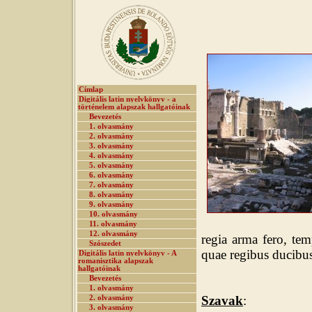
Címlap
Digitális latin nyelvkönyv - a
történelem alapszak hallgatóinak
Bevezetés
1. olvasmány
2. olvasmány
3. olvasmány
4. olvasmány
5. olvasmány
6. olvasmány
7. olvasmány
8. olvasmány
9. olvasmány
10. olvasmány
11. olvasmány
12. olvasmány
regia arma fero, te
Szószedet
quae regibus ducibus
Digitális latin nyelvkönyv - A
romanisztika alapszak
hallgatóinak
Bevezetés
1. olvasmány
Szavak
:
2. olvasmány
3. olvasmány