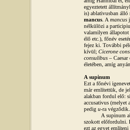
amíg Hannibal él, élt
egyeztetett állítmány
is) ablativusban áll
mancus
. A
mancus
j
nélkülözi a particip
valamilyen állapotot
élő etc.), főnév eset
fejez ki. További pé
kívül;
Cicerone cons
consulibus
– Caesar
életében, amíg anyám
A supinum
Ezt a főnévi igenevet
már említettük, de je
alakban fordul elő: s
accusativus (melyet a
pedig
u
-ra végződik.
A supinum ablativu
szokott előfordulni. 
ezt az egyet említeni