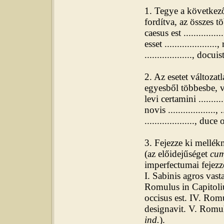
1. Tegye a következő
fordítva, az összes t
caesus est ...............
esset .....................
..................., docuist
2. Az esetet változat
egyesből többesbe, v
levi certamini ..........
novis ..................., 
...................., duce o
3. Fejezze ki mellék
(az előidejűséget
cu
imperfectumai fejezz
I.
Sabinis agros vas
Romulus in Capitoli
occisus est.
IV. Romu
designavit. V. Romu
ind.
).