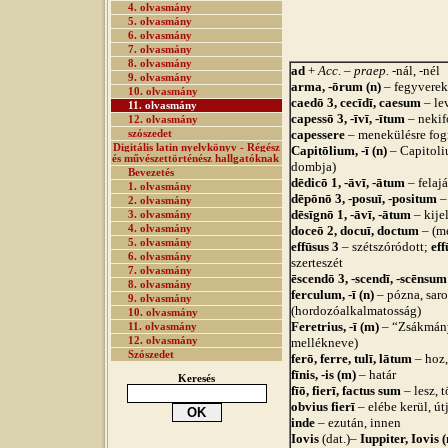
4. olvasmány
5. olvasmány
6. olvasmány
7. olvasmány
8. olvasmány
ad
+
Acc
. –
praep.
-nál, -nél
9. olvasmány
arma, -ōrum (n)
– fegyverek
10. olvasmány
caedō 3, cecīdī, caesum
– le
11. olvasmány
capessō 3, -īvī, -ītum
– nekif
12. olvasmány
capessere
– menekülésre fog
szószedet
Digitális latin nyelvkönyv - Régész
Capitōlium, -ī (n)
– Capitol
és művészettörténész hallgatóknak
dombja)
Bevezetés
dēdicō 1, -āvī, -ātum
– felajá
1. olvasmány
dēpōnō 3, -posuī, -positum
–
2. olvasmány
dēsīgnō 1, -āvī, -ātum
– kije
3. olvasmány
4. olvasmány
doceō 2, docuī, doctum
– (m
5. olvasmány
effūsus 3
– szétszóródott;
eff
6. olvasmány
szerteszét
7. olvasmány
ēscendō 3, -scendī, -scēnsum
8. olvasmány
ferculum, -ī (n)
– pózna, sar
9. olvasmány
(hordozóalkalmatosság)
10. olvasmány
Feretrius, -ī (m)
– “Zsákmány
11. olvasmány
12. olvasmány
mellékneve)
Szószedet
ferō, ferre, tulī, lātum
– hoz,
fīnis, -is (m)
– határ
Keresés
fīō, fierī, factus sum
– lesz, 
obvius fierī
– elébe kerül, útj
inde
– ezután, innen
Iovis
(dat.)–
Iuppiter, Iovis 