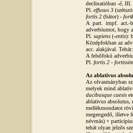
declinatióban
-ē
, III
Pl.
effusus 3
(szétszó
fortis 2
(bátor) -
fort
A part. impf. act.
adverbiumot, hogy a
Pl.
sapiens
(
-entis
): 
Középfokban az adv
acc. alakjával. Tehát
A felsőfokú adverbi
Pl.
fortis 2 - fortissi
Az ablativus absol
Az olvasmányban szá
melyek mind ablativ
ducibusque caesis
et
ablativus absolutus,
mellékmondatot rövid
megengedő, illetve fe
névmás) + participi
tehát olyan jelzős sz