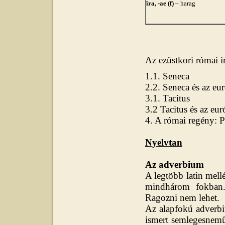
īra, -ae (f)
– harag
Az ezüstkori római 
1.1. Seneca
2.2. Seneca és az e
3.1. Tacitus
3.2 Tacitus és az eu
4. A római regény: P
Nyelvtan
Az adverbium
A legtöbb latin mell
mindhárom fokban.
Ragozni nem lehet.
Az alapfokú adverbi
ismert semlegesnemű 