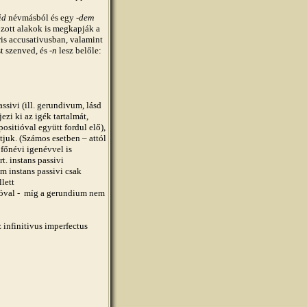
id
névmásból és egy
-dem
ozott alakok is megkapják a
is accusativusban, valamint
st szenved, és
-n
lesz belőle:
ssivi (ill. gerundivum, lásd
zi ki az igék tartalmát,
ositióval együtt fordul elő),
tjuk. (Számos esetben – attól
főnévi igenévvel is
t. instans passivi
m instans passivi csak
llett
 szóval - míg a gerundium nem
nfinitivus imperfectus