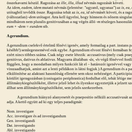
összekavarni készül. Ragozása az
ille, illa, illud
névmás ragozását követi.
Az
idem, eadem, idem
mutató névmás (jelentése: "ugyanő, ugyanaz") az
is, ea, 
utótagból tevődik össze. Ragozása tehát az
is, ea, id
névmásét követi, és a rag
(változatlan)
-dem
utótagot. Arra kell ügyelni, hogy hímnem és nőnem singular
mindhárom nem pluralis genitivusában a rag végén álló
-m
részleges hasonulá
eum + -dem = eundem
stb.
A gerundium.
A gerundium cselekvő értelmű főnévi igenév, amely formailag a part. instans pa
később!) semlegesnemével esik egybe. A gerundium elvont főnévi formában feje
ezért nincs többes száma. Csak négy esete létezik: accusativus (mely csak praep
genitivus, dativus és ablativus. Magyarra általában -
ás
, -
és
végű főnévvel fordí
függően, hogy a mondatban milyen funkciót lát el – határozói igenévvel vagy 
visszaadhatjuk, amint azt a lenti példákon is látni fogjuk.) A gerundium és a par
elkülönítése az alaktani hasonlóság ellenére sem okoz nehézséget. A participiu
körülírt igeragozásban (coniugatio periphrastica) fordulhat elő, tehát létige me
állítmánykiegészítőként, illetve jelző lehet és ilyenkor egyeztetjük a jelzett
állhat sem állítmánykiegészítőként, sem jelzős szerkezetben.
A gerundium hiányzó alanyesetét és praepositio nélküli accusativusát az i
adja. A kettő együtt ad ki egy teljes paradigmát:
Nom. investigare
Acc. investigare és ad investigandum
Gen. investigandi
Dat. investigando
Abl. investigando