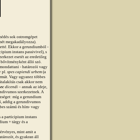
édés sok ostromgépet
mét megakadályozza).
zetté. Ekkor a gerundiumból
-
ipium instans passivivel), s
erkezet esetét az eredetileg
i bővítményként álló szó.
 mondattani - határozói vagy
y pl.
spes capiendi urbem
(a
rmát. Vagy ugyanez többes
 átalakítás csak akkor nem
aec
dicendi
– annak az ideje,
undivumos szerkezetnek. A
zséget: míg a gerundium
ő, addig a gerundivumos
bbes számú és hím- vagy
 participium instans
dium + tárgy és a
vényes, mint amit a
tározót, és gyakran áll