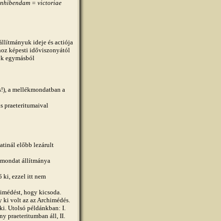
inhibendam = victoriae
lítmányuk ideje és actiója
hoz képesti időviszonyától
dők egymásból
is!), a mellékmondatban a
s praeteritumaival
atinál előbb lezárult
kmondat állítmánya
ki, ezzel itt nem
himédést, hogy kicsoda.
ki volt az az Archimédés.
 ki. Utolsó példánkban: I.
y praeteritumban áll, II.