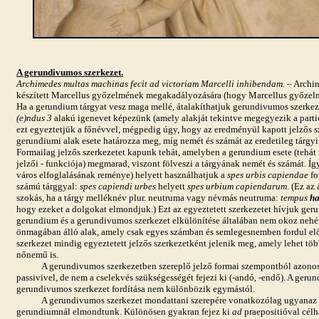
A gerundivumos szerkezet.
Archimedes multas machinas fecit ad victoriam Marcelli inhibendam.
– Archim
készített Marcellus győzelmének megakadályozására (hogy Marcellus győzel
Ha a gerundium tárgyat vesz maga mellé, átalakíthatjuk gerundivumos szerke
(e)ndus 3
alakú igenevet képezünk (amely alakját tekintve megegyezik a partic
ezt egyeztetjük a főnévvel, mégpedig úgy, hogy az eredményül kapott jelzős sz
gerundiumi alak esete határozza meg, míg nemét és számát az eredetileg tárgy
Formailag jelzős szerkezetet kapunk tehát, amelyben a gerundium esete (tehát
jelzői - funkciója) megmarad, viszont fölveszi a tárgyának nemét és számát. Íg
város elfoglalásának reménye) helyett használhatjuk a
spes urbis capiendae
fo
számú tárggyal:
spes capiendi urbes
helyett
spes urbium capiendarum
. (Ez az
szokás, ha a tárgy melléknév plur. neutruma vagy névmás neutruma:
tempus
h
hogy ezeket a dolgokat elmondjuk.) Ezt az egyeztetett szerkezetet hívjuk ger
gerundium és a gerundivumos szerkezet elkülönítése általában nem okoz nehé
önmagában álló alak, amely csak egyes számban és semlegesnemben fordul el
szerkezet mindig egyeztetett jelzős szerkezetként jelenik meg, amely lehet tö
nőnemű is.
A gerundivumos szerkezetben szereplő jelző formai szempontból azonos a
passivivel, de nem a cselekvés szükségességét fejezi ki (-andó, -endő). A gerun
gerundivumos szerkezet fordítása nem különbözik egymástól.
A gerundivumos szerkezet mondattani szerepére vonatkozólag ugyanaz ér
gerundiumnál elmondtunk. Különösen gyakran fejez ki
ad
praepositióval célha