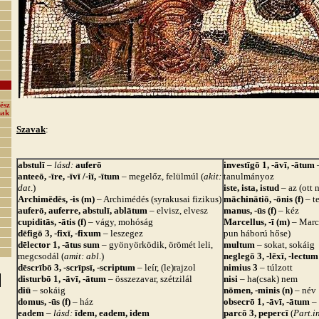
ész
nak
Szavak
:
abstulī
–
lásd:
auferō
investīgō 1, -āvī, -ātum
anteeō, -īre, -īvī /-iī, -ītum
– megelőz, felülmúl (
akit:
tanulmányoz
dat
.)
iste, ista, istud
– az (ott 
Archimēdēs, -is (m)
– Archimédés (syrakusai fizikus)
māchinātiō, -ōnis (f)
– t
auferō, auferre, abstulī, ablātum
– elvisz, elvesz
manus, -ūs (f)
– kéz
cupiditās, -ātis (f)
– vágy, mohóság
Marcellus, -ī (m)
– Marc
dēfigō 3, -fixī, -fixum
– leszegez
pun háború hőse)
dēlector 1, -ātus sum
– gyönyörködik, örömét leli,
multum
– sokat, sokáig
megcsodál (
amit: abl
.)
neglegō 3, -lēxī, -lectu
dēscrībō 3, -scrīpsī, -scriptum
– leír, (le)rajzol
nimius 3
– túlzott
disturbō 1, -āvī, -ātum
– összezavar, szétzilál
nisi
– ha(csak) nem
diū
– sokáig
nōmen, -minis (n)
– név
domus, -ūs (f)
– ház
obsecrō 1, -āvī, -ātum
–
eadem
–
lásd:
īdem, eadem, idem
parcō 3, pepercī
(
Part.in