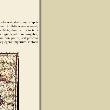
 vitam et abstulisset. Captis
suam inhibitam esse senserat,
r. At is, dum oculis in terra
ictoque gladio interrogabat,
re non potuit, sed protecto
neglegens imperium victoris