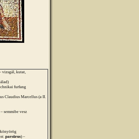
– vizsgál, kutat,
nálad)
echnikai furfang
us Claudius Marcellus (a II.
m
– semmibe vesz
 könyörög
st.
parsūrus
) –