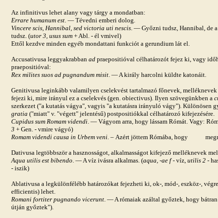
Az infinitivus lehet alany vagy tárgy a mondatban:
Errare humanum est
. — Tévedni emberi dolog.
Vincere scis, Hannibal, sed victoria uti nescis
. — Győzni tudsz, Hannibal, de 
tudsz. (
utor 3, usus sum
+ Abl. - él vmivel)
Ettől kezdve minden egyéb mondattani funkciót a gerundium lát el.
Accusativus
a leggyakrabban
ad
praepositióval célhatározót fejez ki, vagy id
praepositióval:
Rex milites suos ad pugnandum misit
. — A király harcolni küldte katonáit.
Genitivusa leginkább valamilyen cselekvést tartalmazó főnevek, melléknevek me
fejezi ki, mire irányul ez a cselekvés (gen. obiectivus). Ilyen szövegünkben a
c
szerkezet ("a kutatás vágya", vagyis "a kutatásra irányuló vágy"). Különösen 
gratia
("miatt" v. "végett" jelentésű) postpositiókkal célhatározó kifejezésére.
Cupidus sum Romam videndi
. — Vágyom arra, hogy lássam Rómát. Vagy: Róma
3
+ Gen. - vmire vágyó)
Romam videndi causa in Urbem veni. –
Azért jöttem Rómába, hogy megné
Dativusa
legtöbbször a hasznosságot, alkalmasságot kifejező melléknevek mell
Aqua utilis est bibendo
. — A víz ivásra alkalmas. (
aqua, -ae f
- víz,
utilis 2
- ha
- iszik)
Ablativus
a a legkülönfélébb határozókat fejezheti ki, ok-, mód-, eszköz-, végre
efficientis) lehet.
Romani fortiter pugnando vicerunt
. — A rómaiak azáltal győztek, hogy bátran
útján győztek").