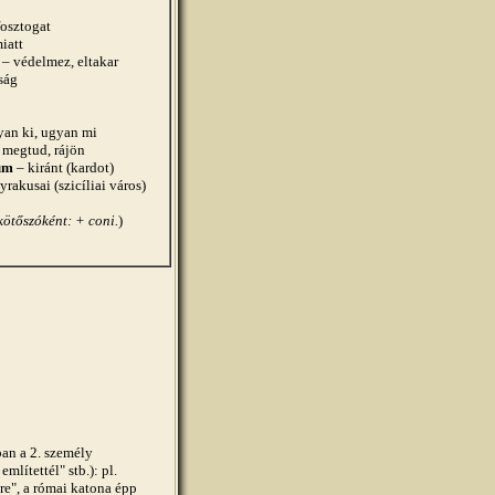
fosztogat
iatt
m
– védelmez, eltakar
ság
yan ki, ugyan mi
 megtud, rájön
tum
– kiránt (kardot)
yrakusai (szicíliai város)
kötőszóként: + coni.
)
an a 2. személy
mlítettél" stb.): pl.
re", a római katona épp