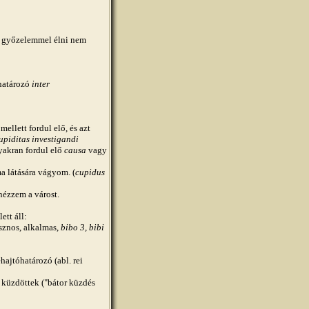
a győzelemmel élni nem
őhatározó
inter
llett fordul elő, és azt
upiditas investigandi
gyakran fordul elő
causa
vagy
 látására vágyom. (
cupidus
zzem a várost.
ett áll:
sznos, alkalmas,
bibo 3, bibi
hajtóhatározó (abl. rei
 küzdöttek ("bátor küzdés