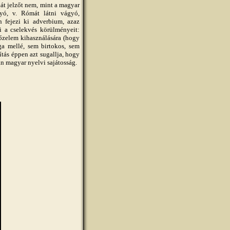
át jelzőt nem, mint a magyar
ó, v. Rómát látni vágyó,
 fejezi ki adverbium, azaz
ti a cselekvés körülményeit:
őzelem kihasználására (hogy
ga mellé, sem birtokos, sem
ítás éppen azt sugallja, hogy
an magyar nyelvi sajátosság.