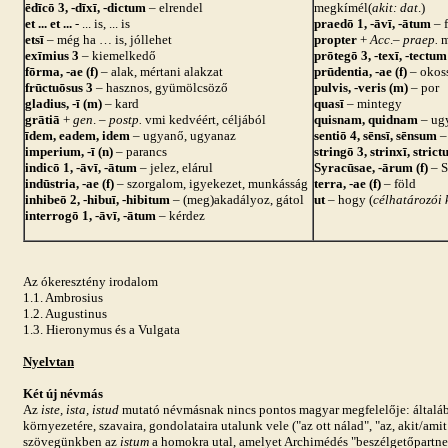
ēdīcō 3, -dīxī, -dictum
– elrendel
megkímél(
akit: dat
.)
et ... et ...
- ... is, ... is
praedō 1, -āvī, -ātum
– 
etsī
– még ha … is, jóllehet
propter
+
Acc
.–
praep.
m
exīmius 3
– kiemelkedő
prōtegō 3, -texī, -tectu
fōrma, -ae (f)
– alak, mértani alakzat
prūdentia, -ae (f)
– okos
frūctuōsus 3
– hasznos, gyümölcsöző
pulvis, -veris (m)
– por
gladius, -ī (m)
– kard
quasī
– mintegy
grātiā
+
gen
. –
postp.
vmi kedvéért, céljából
quisnam, quidnam
– ug
īdem, eadem, idem
– ugyanő, ugyanaz
sentiō 4, sēnsī, sēnsum
–
imperium, -ī (n)
– parancs
stringō 3, strinxī, stric
indicō 1, -āvī, -ātum
– jelez, elárul
Syracūsae, -ārum (f)
– S
indūstria, -ae (f)
– szorgalom, igyekezet, munkásság
terra, -ae (f)
– föld
inhibeō 2, -hibuī, -hibitum
– (meg)akadályoz, gátol
ut
– hogy (
célhatározói 
interrogō 1, -āvī, -ātum
– kérdez
Az ókeresztény irodalom
1.1. Ambrosius
1.2. Augustinus
1.3. Hieronymus és a Vulgata
Nyelvtan
Két új névmás
Az
iste, ista, istud
mutató névmásnak nincs pontos magyar megfelelője: általáb
környezetére, szavaira, gondolataira utalunk vele ("az ott nálad", "az, akit/amit e
szövegünkben az
istum
a homokra utal, amelyet Archimédés "beszélgetőpartne