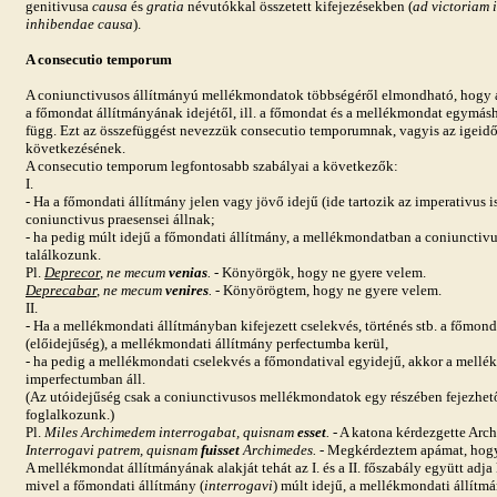
genitivusa
causa
és
gratia
névutókkal összetett kifejezésekben (
ad victoriam 
inhibendae causa
).
A consecutio temporum
A coniunctivusos állítmányú mellékmondatok többségéről elmondható, hogy ál
a főmondat állítmányának idejétől, ill. a főmondat és a mellékmondat egymás
függ. Ezt az összefüggést nevezzük consecutio temporumnak, vagyis az igei
következésének.
A consecutio temporum legfontosabb szabályai a következők:
I.
- Ha a főmondati állítmány jelen vagy jövő idejű (ide tartozik az imperativus 
coniunctivus praesensei állnak;
- ha pedig múlt idejű a főmondati állítmány, a mellékmondatban a coniunctivu
találkozunk.
Pl.
Deprecor
, ne mecum
venias
.
- Könyörgök, hogy ne gyere velem.
Deprecabar
, ne mecum
venires
.
- Könyörögtem, hogy ne gyere velem.
II.
- Ha a mellékmondati állítmányban kifejezett cselekvés, történés stb. a főmond
(előidejűség), a mellékmondati állítmány perfectumba kerül,
- ha pedig a mellékmondati cselekvés a főmondatival egyidejű, akkor a mellé
imperfectumban áll.
(Az utóidejűség csak a coniunctivusos mellékmondatok egy részében fejezhető 
foglalkozunk.)
Pl.
Miles Archimedem interrogabat, quisnam
esset
.
- A katona kérdezgette Arc
Interrogavi patrem, quisnam
fuisset
Archimedes.
- Megkérdeztem apámat, hogy 
A mellékmondat állítmányának alakját tehát az I. és a II. főszabály együtt adja
mivel a főmondati állítmány (
interrogavi
) múlt idejű, a mellékmondati állítmán