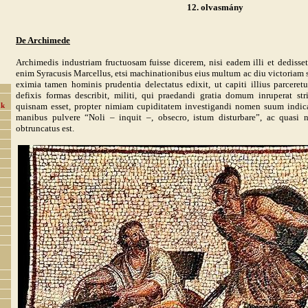
12. olvasmány
De Archimede
Archimedis industriam fructuosam fuisse dicerem, nisi eadem illi et dedisset
enim Syracusis Marcellus, etsi machinationibus eius multum ac diu victoriam 
eximia tamen hominis prudentia delectatus edixit, ut capiti illius parceretu
defixis formas describit, militi, qui praedandi gratia domum inruperat str
quisnam esset, propter nimiam cupiditatem investigandi nomen suum indica
ak
manibus pulvere “Noli – inquit –, obsecro, istum disturbare”, ac quasi 
obtruncatus est.