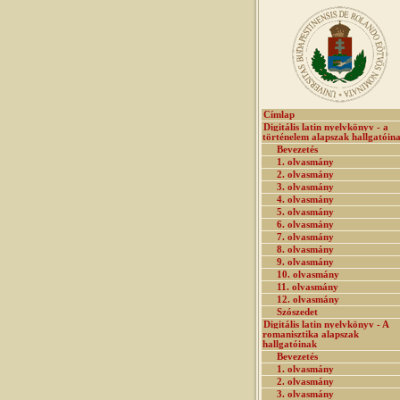
Címlap
Digitális latin nyelvkönyv - a
történelem alapszak hallgatóin
Bevezetés
1. olvasmány
2. olvasmány
3. olvasmány
4. olvasmány
5. olvasmány
6. olvasmány
7. olvasmány
8. olvasmány
9. olvasmány
10. olvasmány
11. olvasmány
12. olvasmány
Szószedet
Digitális latin nyelvkönyv - A
romanisztika alapszak
hallgatóinak
Bevezetés
1. olvasmány
2. olvasmány
3. olvasmány