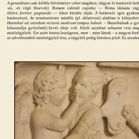
A gerundium csak kétféle bővítményt vehet magához, tárgyat és határozót (teh
-
ás
, -
és
végű főnevek):
Romam videndi
cupidus
— Róma látására vágy
illetve
fortiter pugnando
— bátor küzdés útján. A határozót igen gyakran
határozószó, de természetesen másféle (pl. ablativusi) alakban is kifejezhe
Hannibal ad utendum victoria modicum tempus habuit
. – Hannibalnak a gy
kihasználja győzelmét) kevés ideje volt. Jelzőt azonban sohasem vesz ma
minőségjelzőt. Ezt azért fontos leszögezni, mert – mint láttuk – a magyar ford
az adverbiumból minőségjelző lesz, a tárgyból pedig birtokos jelző. Ez azonb