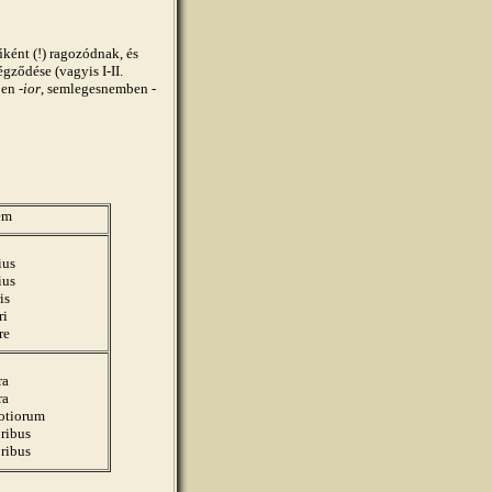
ként (!) ragozódnak, és
ződése (vagyis I-II.
ben
-ior
, semlegesnemben
-
em
ius
ius
is
ri
re
ra
ra
otiorum
oribus
oribus