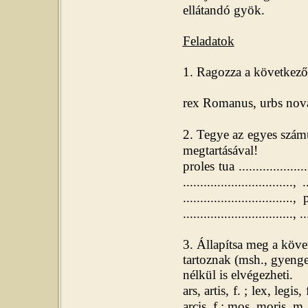
ellátandó gyök.
Feladatok
1. Ragozza a következő 
rex Romanus, urbs nova,
2. Tegye az egyes szám
megtartásával!
proles tua ....................
................................,
..............................
................................, ..
3. Állapítsa meg a köve
tartoznak (msh., gyenge
nélkül is elvégezheti.
ars, artis, f. ; lex, legis
arcis, f.; mos, moris, m.