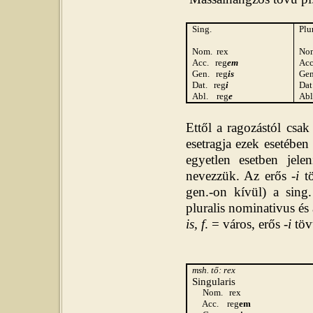
Sing.
Plu
Nom.
rex
No
Acc.
reg
em
Acc
Gen.
reg
is
Gen
Dat.
r
eg
i
Dat
Abl.
reg
e
Abl
Ettől a ragozástól csak
esetragja ezek esetében
egyetlen esetben jel
nevezzük. Az erős -
i
tö
gen.-on kívül) a sing
pluralis nominativus és 
is,
f
. = város, erős -
i
töv
msh. tő: rex
Singularis
Nom.
rex
Acc.
reg
em