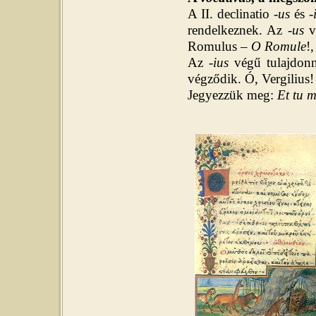
A II. declinatio -
us
és -
rendelkeznek. Az -
us
v
Romulus –
O Romule
!
Az -
ius
végű tulajdon
végződik. Ó, Vergilius
Jegyezzük meg:
Et tu mi