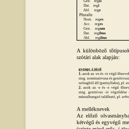
Gen.
reg
is
Dat.
reg
i
Abl.
reg
e
Pluralis
Nom.
reg
es
Acc.
reg
es
Gen.
reg
um
Dat.
reg
ibus
Abl.
reg
ibus
A különböző tőtípusok
szótári alak alapján:
gyenge -i tövű
1.
azok az
-es
és
-is
végű főnevek
sing. nominativusa és genitivu
szótagból áll (parisyllaba), pl.
av
2.
azok az -
s
és -
x
végű főnev
sing. genitivus
-is
végződése e
mássalhangzó található, pl.
urbs,
A melléknevek
Az előző olvasmányba
kétvégű és egyvégű mel
(szinte mind erős -
i
töv