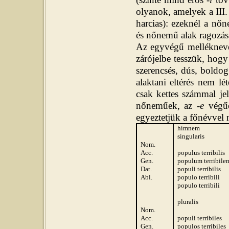
olyanok, amelyek a III.
harcias): ezeknél a nőn
és nőnemű alak ragozása
Az egyvégű melléknevek
zárójelbe tesszük, hogy
szerencsés, dús, bold
alaktani eltérés nem lé
csak kettes számmal jel
nőneműek, az -
e
végűe
egyeztetjük a főnévvel 
hímnem
singularis
Nom.
Acc.
populus terribilis
Gen.
pop
ulum terribile
Dat.
pop
uli terribilis
Abl.
pop
ulo terribili
pop
ulo terribili
pluralis
Nom.
Acc.
pop
uli terribiles
Gen.
pop
ulos terribiles