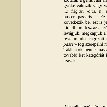
szótárak a genitivusi a
gyöke változik vagy vá
...; frig|
us
, -
oris
, n. é
passer, passeris
... Ez
következik be, ezt is je
kiderül, mi lesz az a s
levágjuk, megkapjuk a r
része minden ragozott 
passer
- fog szerepelni m
Találhatók benne máss
további két kategóriát
szavak.
Mássalhangzós tövű pl