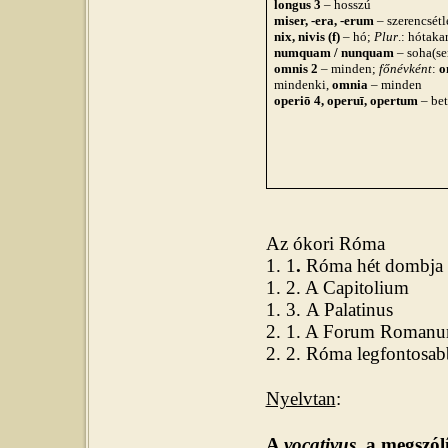
longus 3
– hosszú
miser, -era, -erum
– szerencsét
nix, nivis (f)
– hó;
Plur
.: hótaka
numquam / nunquam
– soha(s
omnis 2
– minden;
főnévként
:
o
mindenki,
omnia
– minden
operiō 4, operuī, opertum
– bet
Az ókori Róma
1. 1
.
Róma hét dombja
1. 2.
A Capitolium
1. 3.
A Palatinus
2. 1.
A Forum Roman
2. 2.
Róma legfontosabb 
Nyelvtan
:
A
vocativus
, a megszólí