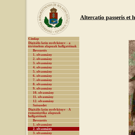
Altercatio passeris et 
Címlap
Digitális latin nyelvkönyv - a
történelem alapszak hallgatóinak
Bevezetés
1. olvasmány
2. olvasmány
3. olvasmány
4. olvasmány
5. olvasmány
6. olvasmány
7. olvasmány
8. olvasmány
9. olvasmány
10. olvasmány
11. olvasmány
12. olvasmány
Szószedet
Digitális latin nyelvkönyv - A
romanisztika alapszak
hallgatóinak
Bevezetés
1. olvasmány
2. olvasmány
3. olvasmány