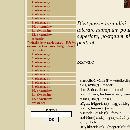
4. olvasmány
5. olvasmány
6. olvasmány
7. olvasmány
8. olvasmány
Dixit passer hirundini: 
9. olvasmány
10. olvasmány
tolerare numquam potui
11. olvasmány
12. olvasmány
superiore, postquam n
szószedet
perdidit.”
Digitális latin nyelvkönyv - Régész
és művészettörténész hallgatóknak
Bevezetés
1. olvasmány
2. olvasmány
Szavak:
3. olvasmány
4. olvasmány
5. olvasmány
6. olvasmány
7. olvasmány
altercātiō, -ōnis (f)
– vetélkedés
8. olvasmány
avis, avis (f)
– madár
9. olvasmány
dīcō 3, dīxī, dictum
– mond
10. olvasmány
faciō 3, fēcī, factum
– tesz, csin
11. olvasmány
fāmēs, -is (f)
– éhség
12. olvasmány
Szószedet
frīgus, frīgoris (n)
– fagy, hideg
hiems, hiemis (f)
– tél
Keresés
hirundō, -dinis (f)
– fecske
irrīdēns (-entis)
– gúnyolódó (
a
gúnyolódva
iter, itineris (n)
– (megtett) út, ú