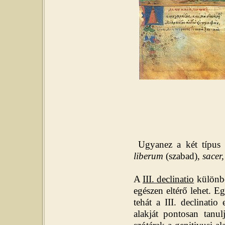
Ugyanez a két típus m
liberum
(szabad),
sacer
A
III. declinatio
különbö
egészen eltérő lehet. 
tehát a III. declinatio
alakját pontosan tanul