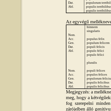
Dat.
popu
lorum terribi
Abl.
pop
ulis terribilibu
pop
ulis terribilibu
Az egyvégű mellékneve
hímnem
singularis
Nom.
Acc.
populus felix
Gen.
pop
ulum felicem
Dat.
pop
uli felicis
Abl.
pop
ulo felici
pop
ulo felici
pluralis
Nom.
pop
uli felices
Acc.
pop
ulos felices
Gen.
pop
ulorum felici
Dat.
pop
ulis felicibus
Abl.
pop
ulis felicibus
Megjegyzés: a mellékne
meg, hogy a kétvégűekn
fog szerepelni minden
zárójelben álló genitivu