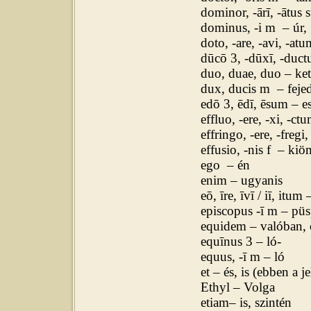
dominor, -ārī, -ātus
dominus, -i m – úr,
doto, -are, -avi, -a
dūcō 3, -dūxī, -duc
duo, duae, duo
– ket
dux, ducis m
– feje
edō 3, ēdī, ēsum
– e
effluo, -ere, -xi, -c
effringo, -ere, -fregi
effusio, -nis f – kiö
ego – én
enim – ugyanis
eō, īre, īvī / iī, itu
episcopus
-ī m – pü
equidem – valóban,
equīnus 3 – ló-
equus, -ī m – ló
et – és, is (ebben a 
Ethyl – Volga
etiam– is, szintén