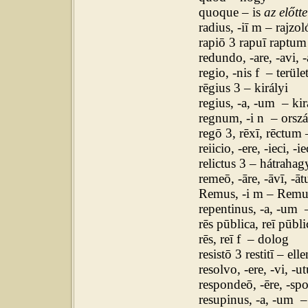
quoque – is
az előtt
radius, -iī m
– rajzol
rapiō 3 rapuī raptum
redundo, -are, -avi, 
regio, -nis f – terüle
rēgius 3
– királyi
regius, -a, -um – kir
regnum, -i n – orszá
regō 3, rēxī, rēctum
reiicio, -ere, -ieci, -
relictus 3 – hátrahag
remeō, -āre, -āvī, -
Remus, -i m – Remu
repentinus, -a, -um –
rēs pūblica, reī pūbli
rēs, reī f – dolog
resistō 3 restitī
– elle
resolvo, -ere, -vi, -
respondeō, -ēre, -sp
resupinus, -a, -um –