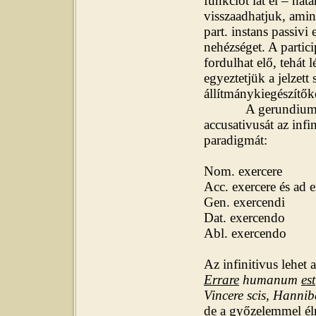
funkciót lát el – hat
visszaadhatjuk, amint
part. instans passivi
nehézséget. A partic
fordulhat elő, tehát l
egyeztetjük a jelzet
állítmánykiegészítők
A gerundium hiány
accusativusát az infi
paradigmát:
Nom. exercere
Acc. exercere és ad
Gen. exercendi
Dat. exercendo
Abl. exercendo
Az infinitivus lehet
Errare
humanum
est
Vincere scis, Hanniba
de a győzelemmel él