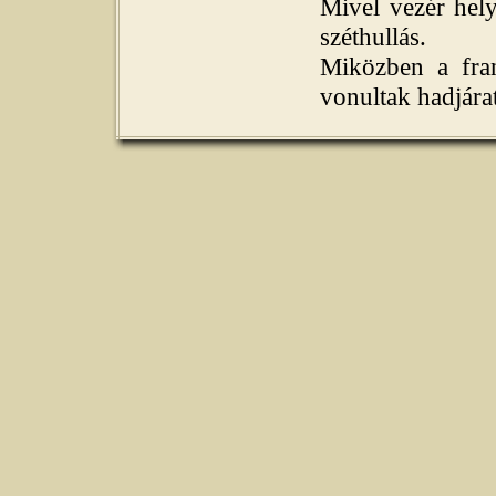
Mivel vezér hely
széthullás.
Miközben a fran
vonultak hadjárat