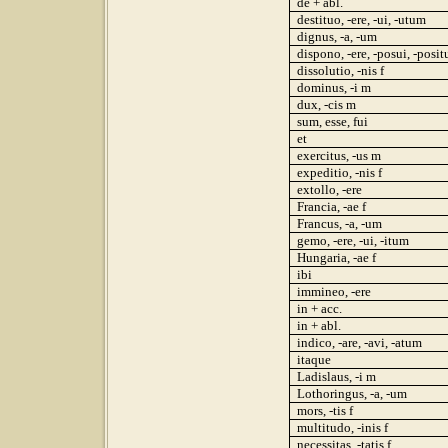
de + abl.
destituo, -ere, -ui, -utum
dignus, -a, -um
dispono, -ere, -posui, -posi
dissolutio, -nis f
dominus, -i m
dux, -cis m
sum, esse, fui
et
exercitus, -us m
expeditio, -nis f
extollo, -ere
Francia, -ae f
Francus, -a, -um
gemo, -ere, -ui, -itum
Hungaria, -ae f
ibi
immineo, -ere
in + acc.
in + abl.
indico, -are, -avi, -atum
itaque
Ladislaus, -i m
Lothoringus, -a, -um
mors, -tis f
multitudo, -inis f
necessitas, -tatis f