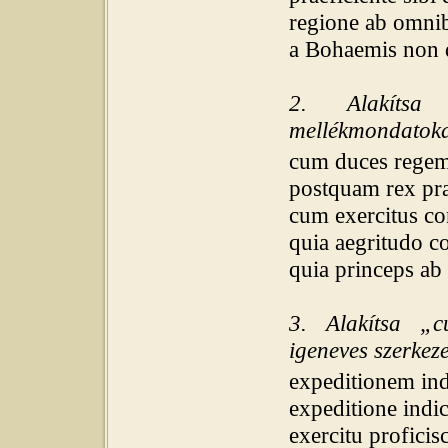
regione ab omnib
a Bohaemis non d
2. Alakítsa 
mellékmondatoka
cum duces regem 
postquam rex prae
cum exercitus c
quia aegritudo co
quia princeps ab 
3. Alakítsa „
igeneves szerkeze
expeditionem ind
expeditione indic
exercitu proficis