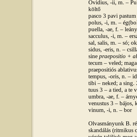
Ovidius, -ii, m. – Pu
költő
pasco 3 pavi pastum –
polus, -i, m. – ég(bo
puella, -ae, f. – leá
sacculus, -i, m. – er
sal, salis, m. – só; o
sidus, -eris, n. – csil
sine
praepositio + a
tecum – veled; maga
praepositiós ablativu
tempus, -oris, n. – 
tibi – neked; a sing
tuus 3 – a tied, a te
umbra, -ae, f. – árn
venustus 3 – bájos,
vinum, -i, n. – bor
Olvasmányunk B. rés
skandálás (ritmikus 
végén találjuk meg 