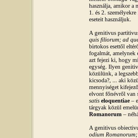
használja, amikor a 
1. és 2. személyekre
eseteit használjuk.
A genitivus partitivu
quis filiorum; ad q
birtokos esettől elt
fogalmát, amelynek e
azt fejezi ki, hogy 
egység. Ilyen geniti
közülünk, a legszebb
kicsoda?, ... aki közü
mennyiséget kifejező
elvont főnévről van 
satis
eloquentiae
– e
tárgyak közül emelü
Romanorum
– néhá
A genitivus obiectiv
odium Romanorum; c