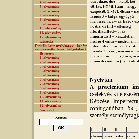
duo, duae, duo
– kettő, két
4. olvasmány
eō, īre, īvī / iī, itum
– megy
5. olvasmány
exspectō, 1, -āvī, -ātum
– me
6. olvasmány
7. olvasmány
fatuus 3
– balga, együgyű
8. olvasmány
hic, haec, hoc
– ez,
haec
- ez
9. olvasmány
hostis, -is (m)
– ellenség
10. olvasmány
ille, illa, illud
– ő, az
11. olvasmány
impar
ā
tus 3
– készületlen
12. olvasmány
insiliō 4 -siluī
– megrohan, 
szószedet
inter
+
Acc
.
–
praep.
között
Digitális latin nyelvkönyv - Régész
és művészettörténész hallgatóknak
invādō 3 –vāsī, -vāsum
– me
Bevezetés
locus, -ī (m)
– hely,
loca, ōr
1. olvasmány
monastērium, -iī (n)
– kolos
2. olvasmány
3. olvasmány
4. olvasmány
5. olvasmány
Nyelvtan
6. olvasmány
7. olvasmány
A
praeteritum im
8. olvasmány
cselekvés kifejezésér
9. olvasmány
10. olvasmány
Képzése: imperfectu
11. olvasmány
12. olvasmány
coniugatióban -
ba
-,
Szószedet
személy személyragja 
Keresés
I.
II.
III.
clama-
tene-
trah-
capi-