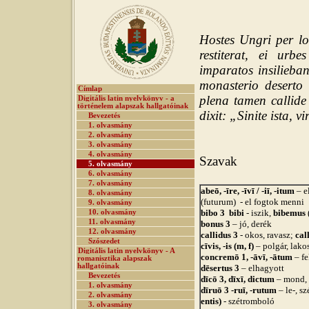
Hostes Ungri per l
restiterat, ei urb
imparatos insilieban
monasterio deserto 
Címlap
plena tamen callide
Digitális latin nyelvkönyv - a
történelem alapszak hallgatóinak
dixit: „Sinite ista, 
Bevezetés
1. olvasmány
2. olvasmány
3. olvasmány
4. olvasmány
Szavak
5. olvasmány
6. olvasmány
7. olvasmány
abeō, -īre, -īvī / -iī, -itum
– 
8. olvasmány
(futurum) - el fogtok menni
9. olvasmány
bibo 3 bibi
- iszik,
bibemus
10. olvasmány
11. olvasmány
bonus 3
– jó, derék
12. olvasmány
callidus 3
- okos, ravasz;
cal
Szószedet
cīvis, -is (m, f)
– polgár, lako
Digitális latin nyelvkönyv - A
concremō 1, -āvī, -ātum
– fe
romanisztika alapszak
hallgatóinak
dēsertus 3
– elhagyott
Bevezetés
dīcō 3, dīxī, dictum
– mond
1. olvasmány
dīruō 3 -ruī, -rutum
– le-, s
2. olvasmány
entis)
- szétromboló
3. olvasmány