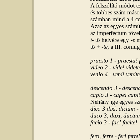
A felszólító módot 
és többes szám máso
számban mind a 4 con
Azaz az egyes számú 
az imperfectum tővel
i-
tő helyére egy
-e
m
tő + -
te
, a III. coni
praesto 1 - praesta! 
video 2 - vide! videte
venio 4 - veni! venite
descendo 3 - descend
capio 3 - cape! capit
Néhány ige egyes sz
dico 3 dixi, dictum
-
duco 3, duxi, ductu
facio 3 - fac! facite!
fero, ferre - fer! ferte!