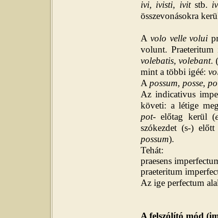
ivi, ivisti, ivit
stb.
i
összevonásokra kerül
A
volo velle volui
pr
volunt. Praeteritum
volebatis, volebant
.
mint a többi igéé:
vo
A
possum, posse, po
Az indicativus impe
követi: a létige me
pot-
előtag kerül (
szókezdet (s-) előt
possum
).
Tehát:
praesens imperfectu
praeteritum imperfe
Az ige perfectum ala
A felszólító mód (i