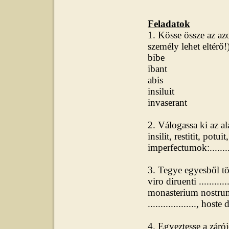
Feladatok
1. Kösse össze az az
személy lehet eltérő!
bibe
ibant
di
abis
resi
insiluit
invaserant
e
2. Válogassa ki az a
insilit, restitit, potuit
imperfectumok:..............
3. Tegye egyesből tö
viro diruenti ............
monasterium nostrum ..
..................., hoste d
4. Egyeztesse a záró