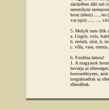
zárójelben álló szó 
semmilyen szempontb
hosti (idem) ...., res (q
vas (qui) ...., ...., vir
5. Melyik nem illik a
a. Ungris, viris, fratri
b. resistit, sinit, it, in
c. villa, vasa, omnia,
6. Fordítsa latinra!
1. A magyarok leromb
bevárja az ellenséget
borosedényem, amit ő
megtámadtuk az ellen
ellenálltak.