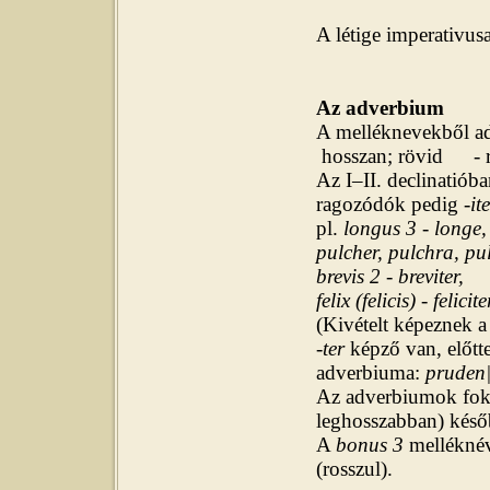
A létige imperativus
Az adverbium
A melléknevekből ad
hosszan; rövid
-
Az I–II. declinatiób
ragozódók pedig -
it
pl.
longus 3 - longe,
pulcher, pulchra, pu
brevis 2 - breviter,
felix (felicis) - felicite
(Kivételt képeznek a 
-
ter
képző van, előtte
adverbiuma:
pruden|
Az adverbiumok foko
leghosszabban
) késő
A
bonus 3
melléknév
(rosszul).