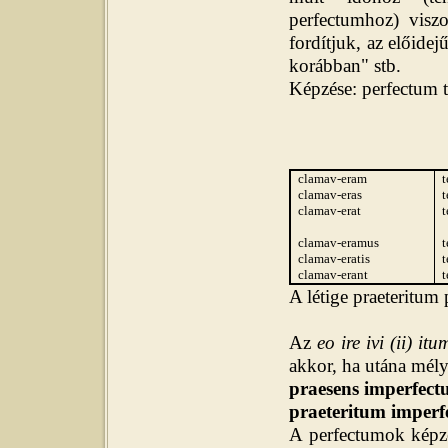
perfectumhoz) visz
fordítjuk, az előidej
korábban" stb.
K
épzése: perfectum 
clamav-eram
clamav-eras
t
clamav-erat
t
clamav-eramus
clamav-eratis
t
clamav-erant
t
A létige praeteritum
Az
eo ire ivi (ii) itu
akkor, ha utána mé
praesens imperfec
praeteritum imper
A perfectumok képz