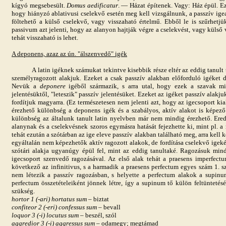
kígyó megsebesült.
Domus aedificatur
. — Házat építenek. Vagy: Ház épül. Ez u
hogy hiányzó ablativusi cselekvő esetén meg kell vizsgálnunk, a passzív igea
föltehető a külső cselekvő, vagy visszaható értelmű. Ebből le is szűrhetjü
passivum azt jelenti, hogy az alanyon hajtják végre a cselekvést, vagy külső
tehát visszaható is lehet.
A deponens, azaz az ún. "álszenvedő" igék
A latin igéknek számukat tekintve kisebbik része eltér az eddig tanult tí
személyragozott alakjuk. Ezeket a csak passzív alakban előforduló igéket
Nevük a
deponere
igéből származik, s arra utal, hogy ezek a szavak m
jelentésüktől, "leteszik" passzív jelentésüket. Ezeket az igéket passzív alakjuk
fordítjuk magyarra. (Ez természetesen nem jelenti azt, hogy az igecsoport kia
érezhető különbség a deponens igék és a szabályos, aktív alakot is képező 
különbség az általunk tanult latin nyelvben már nem mindig érezhető. Ere
alanynak és a cselekvésnek szoros egymásra hatását fejezhette ki, mint pl. a
tehát ezután a szótárban az ige eleve passzív alakban található meg, arra kell
egyáltalán nem képezhetők aktív ragozott alakok, de fordítása cselekvő igeké
szótári alakja ugyanúgy épül fel, mint az eddig tanultaké. Ragozásuk mi
igecsoport szenvedő ragozásával. Az első alak tehát a praesens imperfect
következő az infinitivus, s a harmadik a praesens perfectum egyes szám 1. 
nem létezik a passzív ragozásban, s helyette a perfectum alakok a supinu
perfectum összetételeiként jönnek létre, így a supinum tő külön feltüntetésér
szükség.
hortor 1 (-ari) hortatus sum
– biztat
confiteor 2 (-eri) confessus sum
– bevall
loquor 3 (-i) locutus sum –
beszél, szól
aggredior 3 (-i) aggressus sum
– odamegy; megtámad