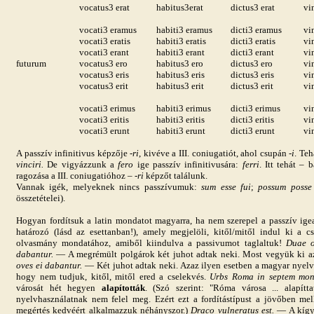
vocatus3 erat
habitus3erat
dictus3 erat
vi
vocati3 eramus
habiti3 eramus
dicti3 eramus
vi
vocati3 eratis
habiti3 eratis
dicti3 eratis
vi
vocati3 erant
habiti3 erant
dicti3 erant
vi
futurum
vocatus3 ero
habitus3 ero
dictus3 ero
vi
vocatus3 eris
habitus3 eris
dictus3 eris
vi
vocatus3 erit
habitus3 erit
dictus3 erit
vi
vocati3 erimus
habiti3 erimus
dicti3 erimus
vi
vocati3 eritis
habiti3 eritis
dicti3 eritis
vin
vocati3 erunt
habiti3 erunt
dicti3 erunt
vi
A passzív infinitivus képzője
-ri
, kivéve a III. coniugatiót, ahol csupán
-i
. Teh
vinciri.
De vigyázzunk a
fero
ige passzív infinitivusára:
ferri
. Itt tehát – 
ragozása a III. coniugatióhoz – -
ri
képzőt találunk.
Vannak igék, melyeknek nincs passzívumuk:
sum esse fui
;
possum posse
összetételei).
Hogyan fordítsuk a latin mondatot magyarra, ha nem szerepel a passzív igea
határozó (lásd az esettanban!), amely megjelöli, kitől/mitől indul ki a c
olvasmány mondatához, amiből kiindulva a passivumot taglaltuk!
Duae ov
dabantur.
— A megrémült polgárok két juhot adtak neki. Most vegyük ki az
oves ei dabantur.
— Két juhot adtak neki. Azaz ilyen esetben a magyar nyelv á
hogy nem tudjuk, kitől, mitől ered a cselekvés.
Urbs Roma in septem mo
városát hét hegyen
alapították
. (Szó szerint: "Róma városa ... alapít
nyelvhasználatnak nem felel meg. Ezért ezt a fordítástípust a jövőben me
megértés kedvéért alkalmazzuk néhányszor.)
Draco vulneratus est.
— A kígyó