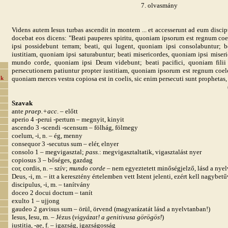
7. olvasmány
Videns autem Iesus turbas ascendit in montem ... et accesserunt ad eum discip
docebat eos dicens: "Beati pauperes spiritu, quoniam ipsorum est regnum co
ipsi possidebunt terram; beati, qui lugent, quoniam ipsi consolabuntur; be
iustitiam, quoniam ipsi saturabuntur; beati misericordes, quoniam ipsi miser
mundo corde, quoniam ipsi Deum videbunt; beati pacifici, quoniam filii 
persecutionem patiuntur propter iustitiam, quoniam ipsorum est regnum coelor
quoniam merces vestra copiosa est in coelis, sic enim persecuti sunt prophetas,
ak
Szavak
ante
praep.+acc
. – előtt
aperio 4 -perui -pertum – megnyit, kinyit
ascendo 3 -scendi -scensum – fölhág, fölmegy
coelum, -i, n. – ég, menny
consequor 3 -secutus sum – elér, elnyer
consolo 1 – megvigasztal;
pass.
: megvigasztaltatik, vigasztalást nyer
copiosus 3 – bőséges, gazdag
cor, cordis, n. – szív;
mundo corde
– nem egyeztetett minőségjelző, lásd a nyel
Deus, -i, m. – itt a keresztény értelemben vett Istent jelenti, ezért kell nagybetű
discipulus, -i, m. – tanítvány
doceo 2 docui doctum – tanít
exulto 1 – ujjong
gaudeo 2 gavisus sum – örül, örvend (magyarázatát lásd a nyelvtanban!)
Iesus, Iesu, m. – Jézus (
vigyázat! a genitivusa görögös!
)
iustitia, -ae, f. – igazság, igazságosság