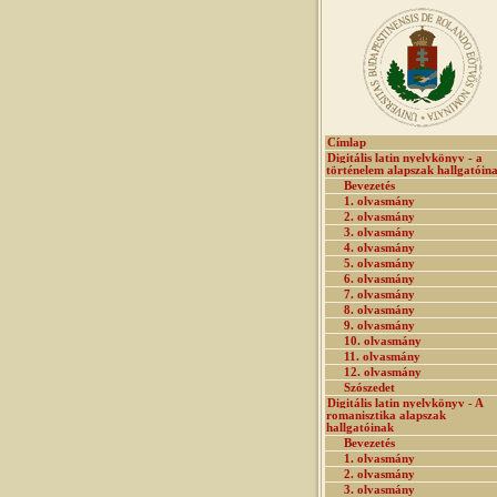
Címlap
Digitális latin nyelvkönyv - a
történelem alapszak hallgatóin
Bevezetés
1. olvasmány
2. olvasmány
3. olvasmány
4. olvasmány
5. olvasmány
6. olvasmány
7. olvasmány
8. olvasmány
9. olvasmány
10. olvasmány
11. olvasmány
12. olvasmány
Szószedet
Digitális latin nyelvkönyv - A
romanisztika alapszak
hallgatóinak
Bevezetés
1. olvasmány
2. olvasmány
3. olvasmány