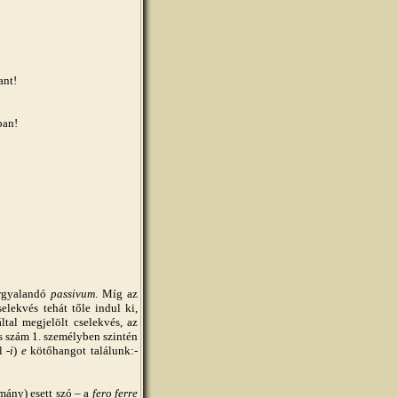
ant!
ban!
rgyalandó
passivum
. Míg az
elekvés tehát tőle indul ki,
tal megjelölt cselekvés, az
es szám 1. személyben szintén
 -
i
)
e
kötőhangot találunk:-
mány) esett szó – a
fero ferre