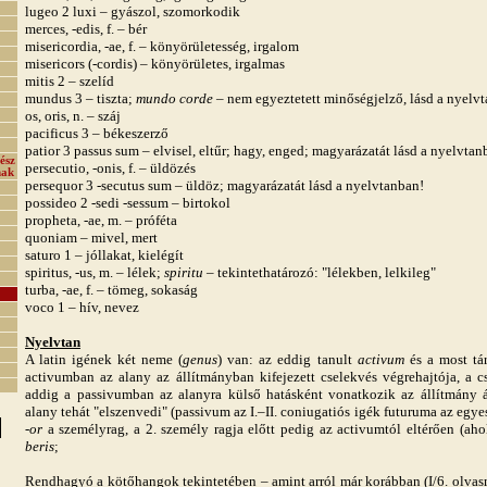
lugeo 2 luxi – gyászol, szomorkodik
merces, -edis, f. – bér
misericordia, -ae, f. – könyörületesség, irgalom
misericors (-cordis) – könyörületes, irgalmas
mitis 2 – szelíd
mundus 3 – tiszta;
mundo corde
– nem egyeztetett minőségjelző, lásd a nyelvt
os, oris, n. – száj
pacificus 3 – békeszerző
patior 3 passus sum – elvisel, eltűr; hagy, enged; magyarázatát lásd a nyelvtan
ész
persecutio, -onis, f. – üldözés
nak
persequor 3 -secutus sum – üldöz; magyarázatát lásd a nyelvtanban!
possideo 2 -sedi -sessum – birtokol
propheta, -ae, m. – próféta
quoniam – mivel, mert
saturo 1 – jóllakat, kielégít
spiritus, -us, m. – lélek;
spiritu
– tekintethatározó: "lélekben, lelkileg"
turba, -ae, f. – tömeg, sokaság
voco 1 – hív, nevez
Nyelvtan
A latin igének két neme (
genus
) van: az eddig tanult
activum
és a most tá
activumban az alany az állítmányban kifejezett cselekvés végrehajtója, a cs
addig a passivumban az alanyra külső hatásként vonatkozik az állítmány ál
alany tehát "elszenvedi" (passivum
az I.–II. coniugatiós igék futuruma az egy
-
or
a személyrag, a 2. személy ragja előtt pedig az activumtól eltérően (ahol
beris
;
Rendhagyó a kötőhangok tekintetében – amint arról már korábban (I/6. olvas