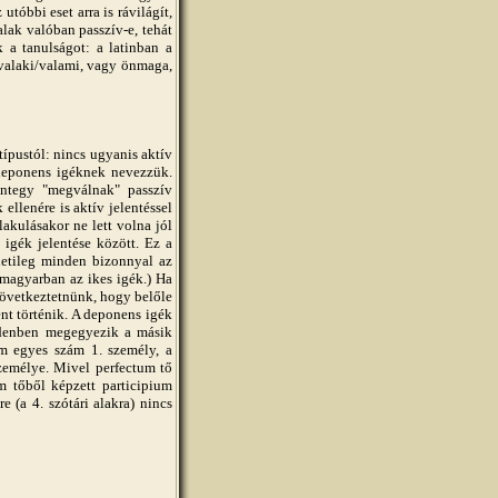
tóbbi eset arra is rávilágít,
lak valóban passzív-e, tehát
k a tanulságot: a latinban a
 valaki/valami, vagy önmaga,
pustól: nincs ugyanis aktív
 deponens igéknek nevezzük.
integy "megválnak" passzív
 ellenére is aktív jelentéssel
lakulásakor ne lett volna jól
igék jelentése között. Ez a
detileg minden bizonnyal az
 magyarban az ikes igék.) Ha
 következtetnünk, hogy belőle
nt történik. A deponens igék
ndenben megegyezik a másik
um egyes szám 1. személy, a
személye. Mivel perfectum tő
m tőből képzett participium
e (a 4. szótári alakra) nincs