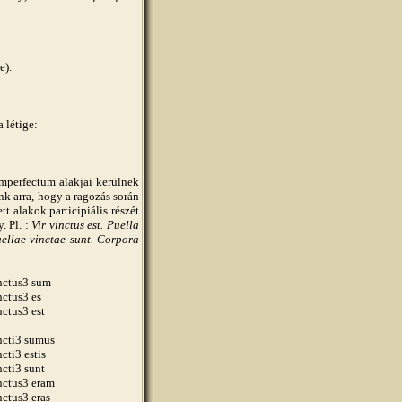
e).
 létige:
imperfectum alakjai kerülnek
nk arra, hogy a ragozás során
t alakok participiális részét
. Pl. :
Vir vinctus est. Puella
Puellae vinctae sunt. Corpora
nctus3 sum
nctus3 es
nctus3 est
ncti3 sumus
ncti3 estis
ncti3 sunt
nctus3 eram
nctus3 eras