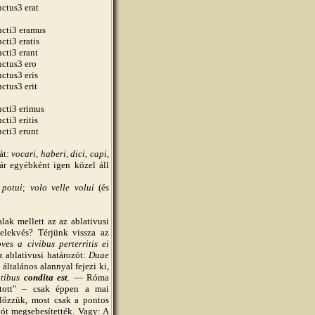
nctus3 erat
ncti3 eramus
ncti3 eratis
ncti3 erant
nctus3 ero
nctus3 eris
nctus3 erit
ncti3 erimus
cti3 eritis
ncti3 erunt
át:
vocari, haberi, dici, capi,
bár egyébként igen közel áll
 potui
;
volo velle volui
(és
lak mellett az az ablativusi
selekvés? Térjünk vissza az
es a civibus perterritis ei
 ablativusi határozót:
Duae
ltalános alannyal fejezi ki,
ntibus
condita est
.
— Róma
tatott" – csak éppen a mai
llőzzük, most csak a pontos
t megsebesítették. Vagy: A