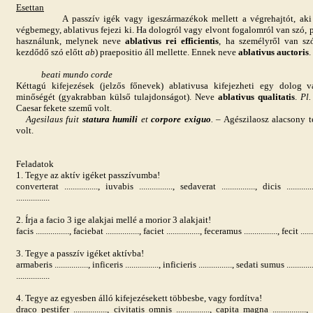
Esettan
A passzív igék vagy igeszármazékok mellett a végrehajtót, aki va
végbemegy, ablativus fejezi ki. Ha dologról vagy elvont fogalomról van szó, p
használunk, melynek neve
ablativus rei efficientis
, ha személyről van sz
kezdődő szó előtt
ab
) praepositio áll mellette. Ennek neve
ablativus auctoris
.
beati mundo corde
Kéttagú kifejezések (jelzős főnevek) ablativusa kifejezheti egy dolog v
minőségét (gyakrabban külső tulajdonságot). Neve
ablativus qualitatis
.
Pl
Caesar fekete szemű volt.
Agesilaus fuit
statura humili
et
corpore exiguo
.
– Agészilaosz alacsony t
volt.
Feladatok
1. Tegye az aktív igéket passzívumba!
converterat ................, iuvabis ................, sedaverat ................, dicis ............
................
2. Írja a facio 3 ige alakjai mellé a morior 3 alakjait!
facis ................, faciebat ................, faciet ................, feceramus ................, fecit .......
3. Tegye a passzív igéket aktívba!
armaberis ................, inficeris ................, inficieris ................, sedati sumus ............
................
4. Tegye az egyesben álló kifejezésekett többesbe, vagy fordítva!
draco pestifer ................, civitatis omnis ................, capita magna ................, 