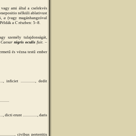
gy ami által a cselekvés
raepositio nélküli ablativust
ó,
a
(vagy magánhangzóval
 Példák a
C
részben: 5–8.
agy személy tulajdonságát,
. Caesar
nigris oculis
fuit.
–
ermetű és vézna testű ember
...., inficiet ................, dedit
.........
...., dicti erunt ................, daris
................, civibus perterritis