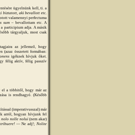
tésére ügyelnünk kell, ti. a
i biztatott, aki bevallott
etc.
kotott valamennyi perfectuma
us sum
– bevallottam etc. A
a participium adja. A másik
később tárgyaljuk, most csak
agjaira az jellemző, hogy
n (azaz összetett formában:
onens
igéknek hívjuk őket.
 félig aktív, félig passzív
r el a többitől, hogy már az
ozása is rendhagyó. (Később
tással (imperativusszal) már
k arról, hogyan hívjunk fel
a
nolo nolle nolui
(nem akar)
tribuere!
— Ne adj!;
Nolite