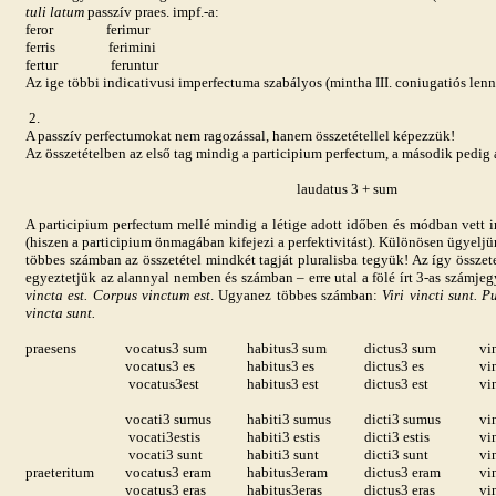
tuli latum
passzív praes. impf.-a:
feror
ferimur
ferris
ferimini
fertur
feruntur
Az ige többi indicativusi imperfectuma szabályos (mintha III. coniugatiós lenn
2.
A passzív perfectumokat nem ragozással, hanem összetétellel képezzük!
Az összetételben az első tag mindig a participium perfectum, a második pedig a
laudatus
3 + sum
A participium perfectum mellé mindig a létige adott időben és módban vett 
(hiszen a participium önmagában kifejezi a perfektivitást). Különösen ügyeljü
többes számban az összetétel mindkét tagját pluralisba tegyük! Az így összetet
egyeztetjük az alannyal nemben és számban – erre utal a fölé írt 3-as számjegy
vincta est. Corpus vinctum est
. Ugyanez többes számban:
Viri vincti sunt. 
vincta sunt.
praesens
vocatus3 sum
habitus3 sum
dictus3 sum
vi
vocatus3 es
habitus3 es
dictus3 es
vi
vocatus3est
habitus3 est
dictus3 est
vi
vocati3 sumus
habiti3 sumus
dicti3 sumus
vi
vocati3estis
habiti3 estis
dicti3 estis
vi
vocati3 sunt
habiti3 sunt
dicti3 sunt
vi
praeteritum
vocatus3 eram
habitus3
eram
dictus3 eram
vi
vocatus3 eras
habitus
3eras
dictus3 eras
vi