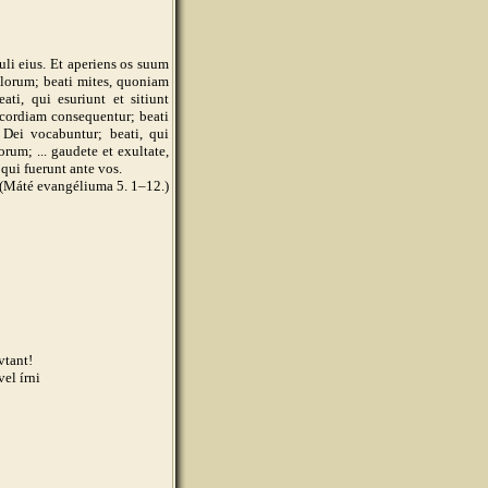
uli eius. Et aperiens os suum
elorum; beati mites, quoniam
ati, qui esuriunt et sitiunt
icordiam consequentur; beati
Dei vocabuntur; beati, qui
um; ... gaudete et exultate,
 qui fuerunt ante vos.
(Máté evangéliuma 5. 1–12.)
vtant!
vel írni