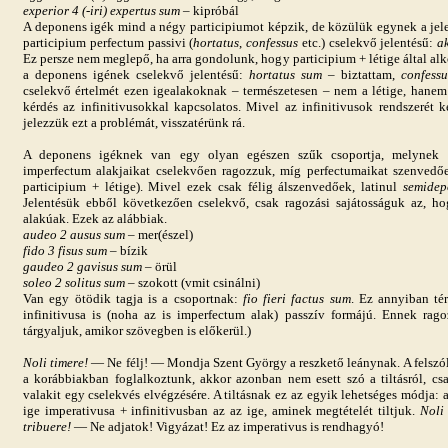
experior 4 (-iri) expertus sum
– kipróbál
A deponens igék mind a négy participiumot képzik, de közülük egynek a jelen
participium perfectum passivi (
hortatus
,
confessus
etc.) cselekvő jelentésű:
ak
Ez persze nem meglepő, ha arra gondolunk, hogy participium + létige által al
a deponens igének cselekvő jelentésű:
hortatus sum
– biztattam,
confess
cselekvő értelmét ezen igealakoknak – természetesen – nem a létige, hanem 
kérdés az infinitivusokkal kapcsolatos. Mivel az infinitivusok rendszerét 
jelezzük ezt a problémát, visszatérünk rá.
A deponens igéknek van egy olyan egészen szűk csoportja, melynek t
imperfectum alakjaikat cselekvően ragozzuk, míg perfectumaikat szenvedőe
participium + létige). Mivel ezek csak félig álszenvedőek, latinul
semidep
Jelentésük ebből következően cselekvő, csak ragozási sajátosságuk az, hogy
alakúak. Ezek az alábbiak.
audeo 2 ausus sum
– mer(észel)
fido 3 fisus sum
– bízik
gaudeo 2 gavisus sum
– örül
soleo 2 solitus sum
– szokott (vmit csinálni)
Van egy ötödik tagja is a csoportnak:
fio fieri factus sum
. Ez annyiban té
infinitivusa is (noha az is imperfectum alak) passzív formájú. Ennek rag
tárgyaljuk, amikor szövegben is előkerül.)
Noli timere!
— Ne félj! — Mondja Szent György a reszkető leánynak. A felszólí
a korábbiakban foglalkoztunk, akkor azonban nem esett szó a tiltásról, csa
valakit egy cselekvés elvégzésére. A tiltásnak ez az egyik lehetséges módja: 
ige imperativusa + infinitivusban az az ige, aminek megtételét tiltjuk.
Noli 
tribuere!
— Ne adjatok! Vigyázat! Ez az imperativus is rendhagyó!