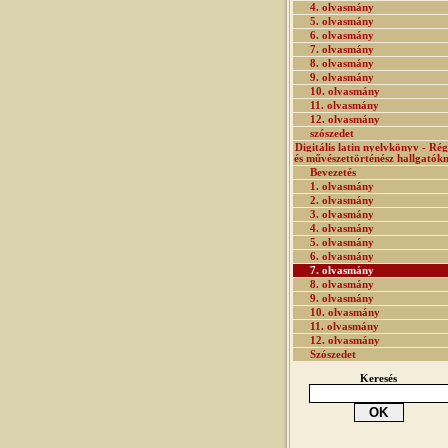
4. olvasmány
5. olvasmány
6. olvasmány
7. olvasmány
8. olvasmány
9. olvasmány
10. olvasmány
11. olvasmány
12. olvasmány
szószedet
Digitális latin nyelvkönyv - Rég
és művészettörténész hallgatók
Bevezetés
1. olvasmány
2. olvasmány
3. olvasmány
4. olvasmány
5. olvasmány
6. olvasmány
7. olvasmány
8. olvasmány
9. olvasmány
10. olvasmány
11. olvasmány
12. olvasmány
Szószedet
Keresés