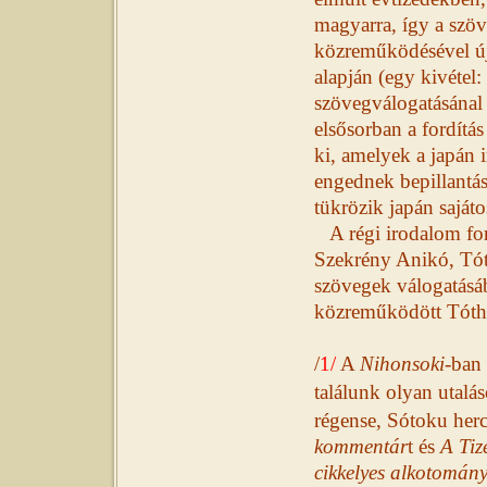
magyarra, így a szöv
közreműködésével új 
alapján (egy kivétel:
szövegválogatásánal
elsősorban a fordítá
ki, amelyek a japán 
engednek bepillantást
tükrözik japán sajáto
A régi irodalom f
Szekrény Anikó, Tót
szövegek válogatásá
közreműködött Tóth
/
1/
A
Nihonsoki
-ban 
találunk olyan utalá
régense, Sótoku her
kommentár
t és
A Tiz
cikkelyes alkotomán