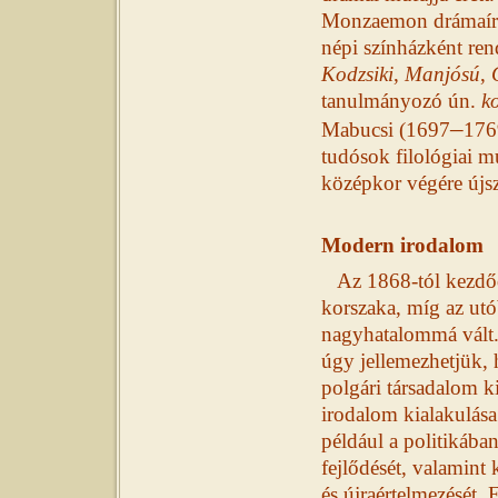
Monzaemon drámaírói
népi színházként ren
Kodzsiki
,
Manjósú
,
tanulmányozó ún.
k
–
Mabucsi (1697
176
tudósok filológiai m
középkor végére újsze
Modern irodalom
Az 1868-tól kezdődő
korszaka, míg az utó
nagyhatalommá vált. 
úgy jellemezhetjük, 
polgári társadalom 
irodalom kialakulása
például a politikába
fejlődését, valamint
és újraértelmezését.