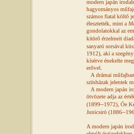
modern japán irodalm
hagyományos műfajok
számos fiatal költő j
élesztették, mint a
M
gondolatokkal az emb
kitörő érzelmeit dia
sanyarú sorsával kü
1912), aki a szegény
kísérve énekelte meg
erővel.
A drámai műfajban
színházak jelentek 
A modern japán iro
ötvözete adja az érté
–
(1899
1972), Óe K
–
Junicsiró (1886
19
A modern japán irod
elmúlt évtizedekben, 