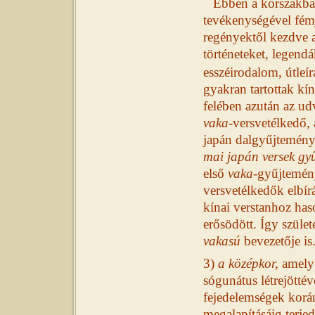
Ebben a korszakban
tevékenységével fémj
regényektől kezdve 
történeteket, legendá
esszéirodalom, útleí
gyakran tartottak kí
felében azután az ud
vaka
-versvetélkedő,
japán dalgyűjteménye
mai japán versek gy
első
vaka
-gyűjtemén
versvetélkedők elbír
kínai verstanhoz ha
erősödött. Így szület
vakasú
bevezetője is
3)
a középkor,
amely 
sógunátus létrejött
fejedelemségek korá
megalapításáig terje