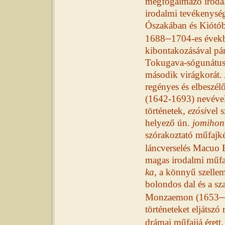
megfogalmazó irodal
irodalmi tevékenysé
Ószakában és Kiótób
–
1688
1704-es évek
kibontakozásával p
Tokugava-sógunátus 
második virágkorát.
regényes és elbeszél
(1642-1693) nevével
történetek,
ezósi
vel 
helyező ún.
jomihon
szórakoztató műfajk
láncverselés Macuo 
magas irodalmi műfaj
ka
, a könnyű szelle
bolondos dal és a sz
–
Monzaemon (1653
történeteket eljátszó 
drámai műfajjá érett