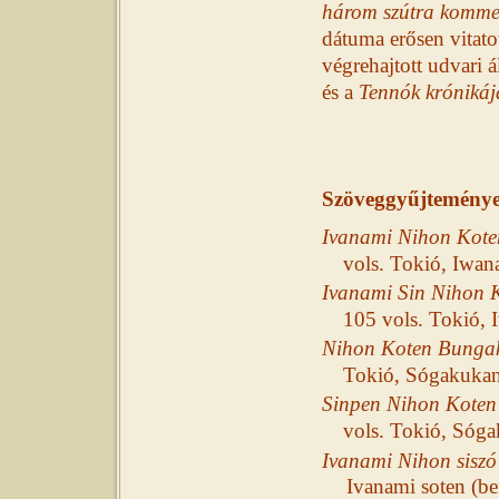
három szútra komme
dátuma erősen vitato
végrehajtott udvari 
és a
Tennók krónikáj
Szöveggyűjtemény
Ivanami Nihon Kote
vols. Tokió, Iwan
Ivanami Sin Nihon 
105 vols. Tokió, 
Nihon Koten Bunga
Tokió, Sógakukan
Sinpen Nihon Kote
vols. Tokió, Sóg
Ivanami Nihon siszó 
Ivanami soten (be