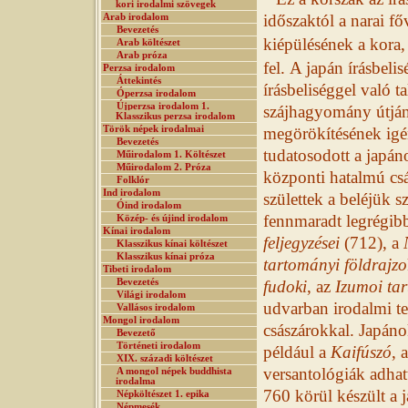
kori irodalmi szövegek
időszaktól a narai f
Arab irodalom
Bevezetés
kiépülésének a kora,
Arab költészet
Arab próza
fel.
A japán írásbelis
Perzsa irodalom
Áttekintés
írásbeliséggel való t
Óperzsa irodalom
Újperzsa irodalom 1.
szájhagyomány útján 
Klasszikus perzsa irodalom
Török népek irodalmai
megörökítésének igé
Bevezetés
tudatosodott a japán
Műirodalom 1. Költészet
Műirodalom 2. Próza
központi hatalmú csá
Folklór
Ind irodalom
születtek a beléjük s
Óind irodalom
fennmaradt legrégib
Közép- és újind irodalom
Kínai irodalom
feljegyzései
(712), a
Klasszikus kínai költészet
Klasszikus kínai próza
tartományi földrajzo
Tibeti irodalom
Bevezetés
fudoki
, az
Izumoi tar
Világi irodalom
udvarban irodalmi te
Vallásos irodalom
Mongol irodalom
császárokkal. Japánok
Bevezető
Történeti irodalom
például a
Kaifúszó
, a
XIX. századi költészet
versantológiák adhatt
A mongol népek buddhista
irodalma
760 körül készült a 
Népköltészet 1. epika
Népmesék