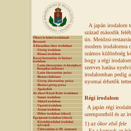
A japán irodalom tö
század második feléb
Ókori és keleti irodalmak
ún. Meidzsi-restaurác
Bevezető
modern irodalomra 
A klasszikus ókor irodalmai
Görög irodalom
számos különbség kö
Római irodalom
Korai keresztény és bizánci
hogy a régi irodalom
irodalom
Latin ókeresztény és középkori
szerves hatása nyelv
liturgikus költészet
Latin ókeresztény próza
irodalomban pedig a
Bizánci költészet
nyomai érhetők tett
Görög ókeresztény próza
Bizánci görög próza
Apokrifok
Az ókori Közel-Kelet irodalmai
Régi irodalom
Sumer irodalom
Akkád irodalom
Ugariti irodalom
A japán régi irodalm
Arámi irodalom
szempontból és az ir
Héber irodalom (ókori)
Egyiptomi irodalom (ókori)
Középbirodalmi irodalmi
1)
az ókor első fele
szövegek
Újbirodalmi és III. átmeneti
Ez a korszak az í