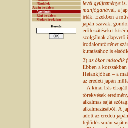
levél gyűjteménye
is.
Népdalok
Japán irodalom
manjóganá
val, a ja
Áttekintés
írták.
Ezekben a műve
Régi irodalom
Modern irodalom
japán szavak, gondola
Keresés
erőfeszítéseket kísé
szolgálnak alapvető
irodalomtörténet szá
kutatásához is elsődl
2)
az ókor második f
Ebben a korszakban s
Heiankjóban – a mai
az eredeti japán műf
A kínai írás elsajá
törekvések eredmény
alkalmas saját szótag
alkalmazásából. A jap
adott az eredeti japá
fejlődés során saját