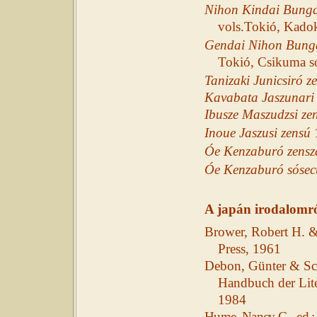
Nihon Kindai Bunga
vols.Tokió, Kado
Gendai Nihon Bunga
Tokió, Csikuma s
Tanizaki Junicsiró 
Kavabata Jaszunari
Ibusze Maszudzsi ze
Inoue Jaszusi zensú
Óe Kenzaburó zens
Óe Kenzaburó sósec
A japán irodalomr
Brower, Robert H. &
Press, 1961
Debon, Günter & Sc
Handbuch der Lite
1984
Hume, Nancy G., ed.: