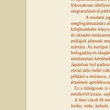
fokozatosan áthelyez
megtanulásával pár
A modern japán i
megfogalmazására alk
kifejlesztésére irány
és oktatási rendszere
műfajok jelentek meg
mintára. Az európai 
befogadása és elsaját
módszertani kérdése
Japánban hol párhuz
rövid időn belül vá
például a
sisószecu
, 
érzelmeit aprólékosan
Ez a túlságosan i
rendkívül kusza, sajá
A fent vázolt fő ten
haiku
,
vaka
,
kabuki
,