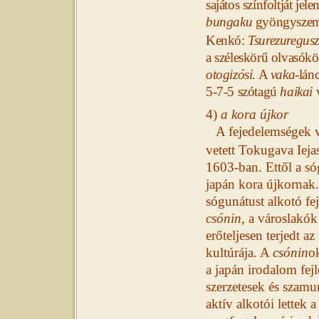
sajátos színfoltját j
bungaku
gyöngyszem
Kenkó:
Tsurezuregus
a széleskörű olvasókö
otogizósi
. A
vaka
-lán
5-7-5 szótagú
haikai
v
4)
a kora újkor
A fejedelemségek v
vetett Tokugava Iej
1603-ban. Ettől a só
japán kora újkornak
sógunátust alkotó fej
csónin
, a városlakó
erőteljesen terjedt az
kultúrája. A
csónin
o
a japán irodalom fejl
szerzetesek és szamu
aktív alkotói lettek 