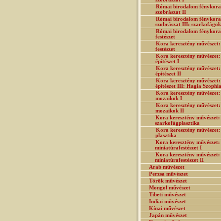
Római birodalom fénykora
szobrászat II
Római birodalom fénykora
szobrászat III: szarkofágok
Római birodalom fénykora
festészet
Kora keresztény művészet:
festészet
Kora keresztény művészet:
építészet I
Kora keresztény művészet:
építészet II
Kora keresztény művészet:
építészet III: Hagia Szophi
Kora keresztény művészet:
mozaikok I
Kora keresztény művészet:
mozaikok II
Kora keresztény művészet:
szarkofágplasztika
Kora keresztény művészet:
plasztika
Kora keresztény művészet:
miniatúrafestészet I
Kora keresztény művészet:
miniatúrafestészet II
Arab művészet
Perzsa művészet
Török művészet
Mongol művészet
Tibeti művészet
Indiai művészet
Kínai művészet
Japán művészet