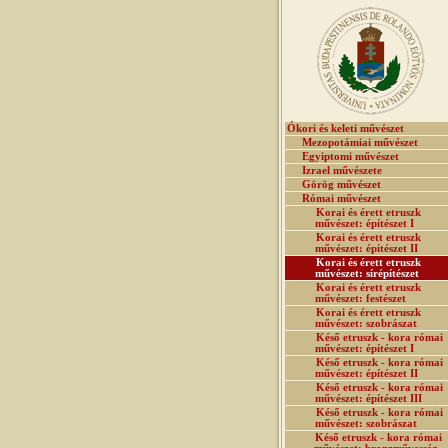
Ókori és keleti művészet
Mezopotámiai művészet
Egyiptomi művészet
Izrael művészete
Görög művészet
Római művészet
Korai és érett etruszk
művészet: építészet I
Korai és érett etruszk
művészet: építészet II
Korai és érett etruszk
művészet: sírépítészet
Korai és érett etruszk
művészet: festészet
Korai és érett etruszk
művészet: szobrászat
Késő etruszk - kora római
művészet: építészet I
Késő etruszk - kora római
művészet: építészet II
Késő etruszk - kora római
művészet: építészet III
Késő etruszk - kora római
művészet: szobrászat
Késő etruszk - kora római