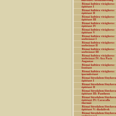
művészet: bronzművesség
Római kultúra virágkora:
építészet I
Római kultúra virágkora:
építészet II
Római kultúra virágkora:
építészet III
Római kultúra virágkora:
építészet IV
Római kultúra virágkora:
építészet V
Római kultúra virágkora:
szobrászat I
Római kultúra virágkora:
szobrászat II
Római kultúra virágkora:
szobrászat III
Római kultúra virágkora:
szobrászat IV: Ara Pacis
Augustae
Római kultúra virágkora:
festészet
Római kultúra virágkora:
iparművészet
Római birodalom fénykora
építészet I
Római birodalom fénykora
építészet II
Római birodalom fénykora
építészet III: Pantheon
Római birodalom fénykora
építészet IV: Caracalla
thermái
Római birodalom fénykora
építészet V: diadalívek
Római birodalom fénykora
szobrászat I