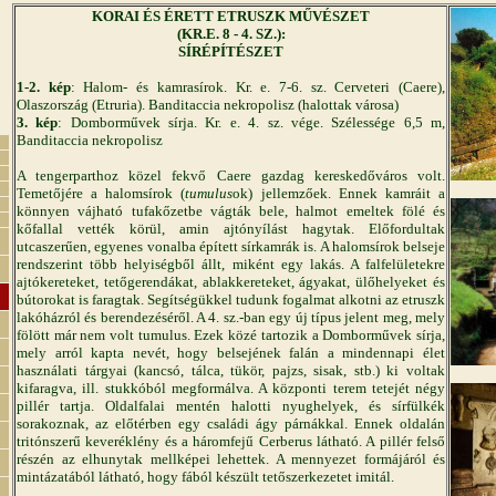
KORAI ÉS ÉRETT ETRUSZK MŰVÉSZET
(KR.E. 8 - 4. SZ.):
SÍRÉPÍTÉSZET
1-2. kép
: Halom- és kamrasírok. Kr. e. 7-6. sz. Cerveteri (Caere),
Olaszország (Etruria). Banditaccia nekropolisz (halottak városa)
3. kép
: Domborművek sírja. Kr. e. 4. sz. vége. Szélessége 6,5 m,
Banditaccia nekropolisz
A tengerparthoz közel fekvő Caere gazdag kereskedőváros volt.
Temetőjére a halomsírok (
tumulus
ok) jellemzőek. Ennek kamráit a
könnyen vájható tufakőzetbe vágták bele, halmot emeltek fölé és
kőfallal vették körül, amin ajtónyílást hagytak. Előfordultak
utcaszerűen, egyenes vonalba épített sírkamrák is. A halomsírok belseje
rendszerint több helyiségből állt, miként egy lakás. A falfelületekre
ajtókereteket, tetőgerendákat, ablakkereteket, ágyakat, ülőhelyeket és
bútorokat is faragtak. Segítségükkel tudunk fogalmat alkotni az etruszk
lakóházról és berendezéséről. A 4. sz.-ban egy új típus jelent meg, mely
fölött már nem volt tumulus. Ezek közé tartozik a Domborművek sírja,
mely arról kapta nevét, hogy belsejének falán a mindennapi élet
használati tárgyai (kancsó, tálca, tükör, pajzs, sisak, stb.) ki voltak
kifaragva, ill. stukkóból megformálva. A központi terem tetejét négy
pillér tartja. Oldalfalai mentén halotti nyughelyek, és sírfülkék
sorakoznak, az előtérben egy családi ágy párnákkal. Ennek oldalán
tritónszerű keveréklény és a háromfejű Cerberus látható. A pillér felső
részén az elhunytak mellképei lehettek. A mennyezet formájáról és
mintázatából látható, hogy fából készült tetőszerkezetet imitál.