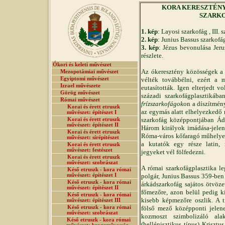
KORA KERESZTÉNY MŰ
SZARK
1. kép
: Layosi szarkofág , III.
2. kép
: Junius Bassus szarkofá
3. kép
: Jézus bevonulása Jer
részlete.
Ókori és keleti művészet
Az ókeresztény közösségek a
Mezopotámiai művészet
Egyiptomi művészet
vélték továbbélni, ezért a 
Izrael művészete
eutasították. Igen elterjedt vo
Görög művészet
századi szarkofágplasztikába
Római művészet
frízszarkofágok
on a díszítmén
Korai és érett etruszk
az egymás alatt elhelyezkedő 
művészet: építészet I
szarkofág középpontjában Ád
Korai és érett etruszk
művészet: építészet II
Három királyok imádása-jelene
Korai és érett etruszk
Róma-város kőfaragó műhelyeib
művészet: sírépítészet
a kutatók egy része latin, m
Korai és érett etruszk
művészet: festészet
jegyeket vél fölfedezni.
Korai és érett etruszk
művészet: szobrászat
A római szarkofágplasztika l
Késő etruszk - kora római
művészet: építészet I
polgár, Junius Bassus 359-ben 
Késő etruszk - kora római
árkádszarkofág sajátos ötvöze
művészet: építészet II
főmezőre, azon belül pedig ki
Késő etruszk - kora római
kisebb képmezőre oszlik. A t
művészet: építészet III
Késő etruszk - kora római
fölső mező középponti jelen
művészet: szobrászat
kozmoszt szimbolizáló alak
Késő etruszk - kora római
(hellénisztikus típus) Krisztu