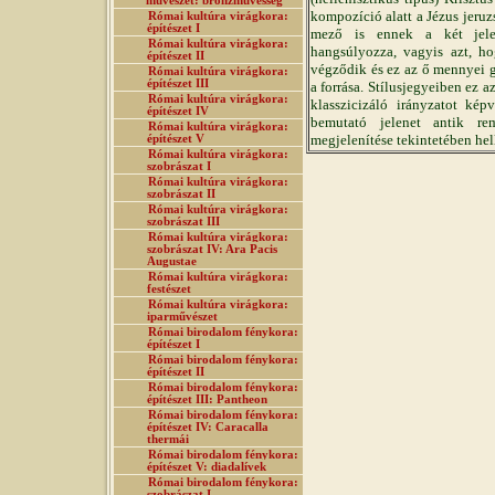
művészet: bronzművesség
kompozíció alatt a Jézus jeruz
Római kultúra virágkora:
építészet I
mező is ennek a két jelen
Római kultúra virágkora:
hangsúlyozza, vagyis azt, ho
építészet II
végződik és ez az ő mennyei 
Római kultúra virágkora:
építészet III
a forrása. Stílusjegyeiben ez a
Római kultúra virágkora:
klasszicizáló irányzatot kép
építészet IV
bemutató jelenet antik re
Római kultúra virágkora:
megjelenítése tekintetében hell
építészet V
Római kultúra virágkora:
szobrászat I
Római kultúra virágkora:
szobrászat II
Római kultúra virágkora:
szobrászat III
Római kultúra virágkora:
szobrászat IV: Ara Pacis
Augustae
Római kultúra virágkora:
festészet
Római kultúra virágkora:
iparművészet
Római birodalom fénykora:
építészet I
Római birodalom fénykora:
építészet II
Római birodalom fénykora:
építészet III: Pantheon
Római birodalom fénykora:
építészet IV: Caracalla
thermái
Római birodalom fénykora:
építészet V: diadalívek
Római birodalom fénykora:
szobrászat I