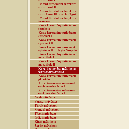
Római birodalom fénykora:
szobrászat II
Római birodalom fénykora:
szobrászat III: szarkofágok
Római birodalom fénykora:
festészet
Kora keresztény művészet:
festészet
Kora keresztény művészet:
építészet I
Kora keresztény művészet:
építészet II
Kora keresztény művészet:
építészet III: Hagia Szophia
Kora keresztény művészet:
mozaikok I
Kora keresztény művészet:
mozaikok II
Kora keresztény művészet:
szarkofágplasztika
Kora keresztény művészet:
plasztika
Kora keresztény művészet:
miniatúrafestészet I
Kora keresztény művészet:
miniatúrafestészet II
Arab művészet
Perzsa művészet
Török művészet
Mongol művészet
Tibeti művészet
Indiai művészet
Kínai művészet
Japán művészet