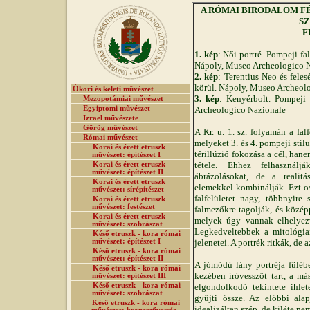
A RÓMAI BIRODALOM FÉNY
SZ
F
1. kép
: Női portré. Pompeji fa
Nápoly, Museo Archeologico 
2. kép
: Terentius Neo és feles
körül. Nápoly, Museo Archeol
Ókori és keleti művészet
3. kép
: Kenyérbolt. Pompeji 
Mezopotámiai művészet
Egyiptomi művészet
Archeologico Nazionale
Izrael művészete
Görög művészet
A Kr. u. 1. sz. folyamán a falf
Római művészet
melyeket 3. és 4. pompeji stí
Korai és érett etruszk
térillúzió fokozása a cél, hane
művészet: építészet I
tétele. Ehhez felhasználj
Korai és érett etruszk
művészet: építészet II
ábrázolásokat, de a realitá
Korai és érett etruszk
elemekkel kombinálják. Ezt os
művészet: sírépítészet
falfelületet nagy, többnyire 
Korai és érett etruszk
művészet: festészet
falmezőkre tagolják, és középp
Korai és érett etruszk
melyek úgy vannak elhelyezv
művészet: szobrászat
Legkedveltebbek a mitológiai
Késő etruszk - kora római
művészet: építészet I
jelenetei. A portrék ritkák, d
Késő etruszk - kora római
művészet: építészet II
A jómódú lány portréja fülébe
Késő etruszk - kora római
kezében íróvesszőt tart, a má
művészet: építészet III
Késő etruszk - kora római
elgondolkodó tekintete ihlet
művészet: szobrászat
gyűjti össze. Az előbbi ala
Késő etruszk - kora római
idealizáltan szép, de kiléte ne