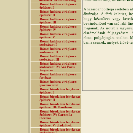
művészet: bronzművesség
Római kultúra virágkora:
építészet I
A házaspár portréja esetében a
Római kultúra virágkora:
ábrázolja. A férfi keleties, 
építészet II
hogy kézműves vagy keresk
Római kultúra virágkora:
építészet III
bevándorlóról van szó, aki fín
Római kultúra virágkora:
magának. Az írótábla ugyanúg
építészet IV
elszámolások feljegyzésére. 
Római kultúra virágkora:
római polgárjogára utalhat. 
építészet V
Római kultúra virágkora:
barna szemek, melyek élővé tes
szobrászat I
Római kultúra virágkora:
szobrászat II
Római kultúra virágkora:
szobrászat III
Római kultúra virágkora:
szobrászat IV: Ara Pacis
Augustae
Római kultúra virágkora:
festészet
Római kultúra virágkora:
iparművészet
Római birodalom fénykora:
építészet I
Római birodalom fénykora:
építészet II
Római birodalom fénykora:
építészet III: Pantheon
Római birodalom fénykora:
építészet IV: Caracalla
thermái
Római birodalom fénykora:
építészet V: diadalívek
Római birodalom fénykora:
szobrászat I