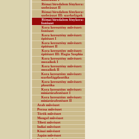
Római birodalom fénykora:
szobrászat II
Római birodalom fénykora:
szobrászat III: szarkofágok
Római birodalom fénykora:
festészet
Kora keresztény művészet:
festészet
Kora keresztény művészet:
építészet I
Kora keresztény művészet:
építészet II
Kora keresztény művészet:
építészet III: Hagia Szophia
Kora keresztény művészet:
mozaikok I
Kora keresztény művészet:
mozaikok II
Kora keresztény művészet:
szarkofágplasztika
Kora keresztény művészet:
plasztika
Kora keresztény művészet:
miniatúrafestészet I
Kora keresztény művészet:
miniatúrafestészet II
Arab művészet
Perzsa művészet
Török művészet
Mongol művészet
Tibeti művészet
Indiai művészet
Kínai művészet
Japán művészet