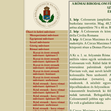
A RÓMAI BIRODALOM FÉNY
SZ
É
1. kép
: Colosseum (amphithea
burkolata: travertin. Mag. 48
aréna alapterülete 76 x 46 m.
2. kép
: A Colosseum és kör
Ókori és keleti művészet
della Civilta Romana
Mezopotámiai művészet
Egyiptomi művészet
3. kép
: A Circus Maximus és a
Izrael művészete
makettjén. A Circus Maximus h
Görög művészet
központi része a Domus Flavia.
Római művészet
Korai és érett etruszk
A Kr. u. 1. sz. folyamán Róma 
művészet: építészet I
milliós város egyik szórakozt
Korai és érett etruszk
művészet: építészet II
Colosseum volt. Külső falát fé
Korai és érett etruszk
reneszánsz palotáinak épí
művészet: sírépítészet
Flavium volt, mai nevét későb
Korai és érett etruszk
művészet: festészet
kolosszális Nero szoborról. 
Korai és érett etruszk
vadászatokat (
venatio
), gl
művészet: szobrászat
rendeztek. A nézőtér egyes
Késő etruszk - kora római
művészet: építészet I
lépcsőházakon és folyosókon 
Késő etruszk - kora római
vászontetőt feszítettek ki f
művészet: építészet II
rudak tartottak. Befogadóké
Késő etruszk - kora római
Colosseumtól jobbra egy udva
művészet: építészet III
Késő etruszk - kora római
Ez volt a gladiátor iskola.
művészet: szobrászat
Késő etruszk - kora római
A Circus Maximus a fogatvers