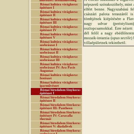
művészet: bronzművesség
népszerű szórakozóhely, mint 
Római kultúra virágkora:
építészet I
elfért benne. Nagyszabású fel
Római kultúra virágkora:
császári palota teraszáról i
építészet II
tömbjének kiépítésére a Flav
Római kultúra virágkora:
építészet III
nagy udvar (peristylium)
Római kultúra virágkora:
oszlopcsarnokkal. Erre nézett
építészet IV
dél felől a nagy ebédlőtere
Római kultúra virágkora:
mozaik-intarzia (
opus sectile
)
építészet V
Római kultúra virágkora:
villaépületnek tekinthető.
szobrászat I
Római kultúra virágkora:
szobrászat II
Római kultúra virágkora:
szobrászat III
Római kultúra virágkora:
szobrászat IV: Ara Pacis
Augustae
Római kultúra virágkora:
festészet
Római kultúra virágkora:
iparművészet
Római birodalom fénykora:
építészet I
Római birodalom fénykora:
építészet II
Római birodalom fénykora:
építészet III: Pantheon
Római birodalom fénykora:
építészet IV: Caracalla
thermái
Római birodalom fénykora:
építészet V: diadalívek
Római birodalom fénykora:
szobrászat I