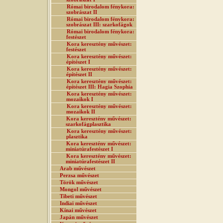
Római birodalom fénykora:
szobrászat II
Római birodalom fénykora:
szobrászat III: szarkofágok
Római birodalom fénykora:
festészet
Kora keresztény művészet:
festészet
Kora keresztény művészet:
építészet I
Kora keresztény művészet:
építészet II
Kora keresztény művészet:
építészet III: Hagia Szophia
Kora keresztény művészet:
mozaikok I
Kora keresztény művészet:
mozaikok II
Kora keresztény művészet:
szarkofágplasztika
Kora keresztény művészet:
plasztika
Kora keresztény művészet:
miniatúrafestészet I
Kora keresztény művészet:
miniatúrafestészet II
Arab művészet
Perzsa művészet
Török művészet
Mongol művészet
Tibeti művészet
Indiai művészet
Kínai művészet
Japán művészet