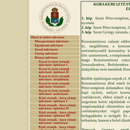
KORA KERESZTÉNY MŰ
É
1. kép
: Szent Péter-templom
nyomán
2. kép
: Szent Péter-templom, 
3. kép
: Szent György rotunda,
Ókori és keleti művészet
Konsztantinosz császár edik
Mezopotámiai művészet
Egyiptomi művészet
ki, megállította a keresz
Izrael művészete
intézményesülő keresztény k
Görög művészet
élet színtereinek, a templomo
Római művészet
maga Konsztantinosz csász
Korai és érett etruszk
Jeruzsálemben, Betlehemben
művészet: építészet I
alakjukban nem maradtak fönn
Korai és érett etruszk
művészet: építészet II
Korai és érett etruszk
Kétféle épülettípus terjedt el. 
művészet: sírépítészet
Konsztantinosz által emelt é
Korai és érett etruszk
művészet: festészet
Péter-templom átriumához lépc
Korai és érett etruszk
hajó nyílott, melyet keres
művészet: szobrászat
csatlakozott, ehhez simult a 
Késő etruszk - kora római
művészet: építészet I
szigorúan keleti tájolásúak 
Késő etruszk - kora római
templomokkal ellentétben ne
művészet: építészet II
cselekményeket végző pa
Késő etruszk - kora római
befogadására is szolgált. Ez
művészet: építészet III
Késő etruszk - kora római
térhatásra, hanem a belső díszít
művészet: szobrászat
Késő etruszk - kora római
Nemcsak újonnan emelt 