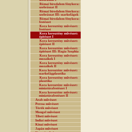
Római birodalom fénykora:
szobrászat II
Római birodalom fénykora:
szobrászat III: szarkofágok
Római birodalom fénykora:
festészet
Kora keresztény művészet:
festészet
Kora keresztény művészet:
építészet I
Kora keresztény művészet:
építészet II
Kora keresztény művészet:
építészet III: Hagia Szophia
Kora keresztény művészet:
mozaikok I
Kora keresztény művészet:
mozaikok II
Kora keresztény művészet:
szarkofágplasztika
Kora keresztény művészet:
plasztika
Kora keresztény művészet:
miniatúrafestészet I
Kora keresztény művészet:
miniatúrafestészet II
Arab művészet
Perzsa művészet
Török művészet
Mongol művészet
Tibeti művészet
Indiai művészet
Kínai művészet
Japán művészet