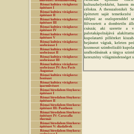
művészet: bronzművesség
kultuszhelyekként, hanem me
Római kultúra virágkora:
építészet I
célokra. A thesszalonikéi Sz
Római kultúra virágkora:
építtetett saját temetkezési
építészet II
rálépni az oszloprenddel s
Római kultúra virágkora:
építészet III
fölvezetett a dombtetőn á
Római kultúra virágkora:
császár, aki szerette a v
építészet IV
palotakápolnájává alakíttatt
Római kultúra virágkora:
kupolatartó pilléreket kisza
építészet V
Római kultúra virágkora:
bejáratot vágtak, keleten ped
szobrászat I
kozmoszt szimbolizáló kupola
Római kultúra virágkora:
uralkodásának a tárgya szint
szobrászat II
keresztény világmindenséget s
Római kultúra virágkora:
szobrászat III
Római kultúra virágkora:
szobrászat IV: Ara Pacis
Augustae
Római kultúra virágkora:
festészet
Római kultúra virágkora:
iparművészet
Római birodalom fénykora:
építészet I
Római birodalom fénykora:
építészet II
Római birodalom fénykora:
építészet III: Pantheon
Római birodalom fénykora:
építészet IV: Caracalla
thermái
Római birodalom fénykora:
építészet V: diadalívek
Római birodalom fénykora:
szobrászat I