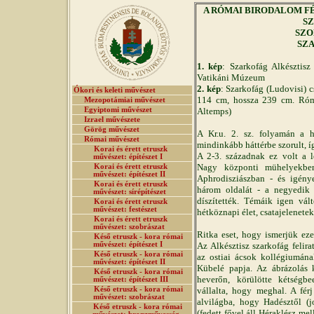
A RÓMAI BIRODALOM FÉNY
SZ
SZO
SZ
1. kép
: Szarkofág Alkésztisz
Vatikáni Múzeum
2. kép
: Szarkofág (Ludovisi) c
Ókori és keleti művészet
114 cm, hossza 239 cm. Ró
Mezopotámiai művészet
Egyiptomi művészet
Altemps)
Izrael művészete
Görög művészet
A Kr.u. 2. sz. folyamán a 
Római művészet
mindinkább háttérbe szorult, íg
Korai és érett etruszk
A 2-3. századnak ez volt a l
művészet: építészet I
Nagy központi mühelyekben
Korai és érett etruszk
művészet: építészet II
Aphrodisziászban - és igénye
Korai és érett etruszk
három oldalát - a negyedik 
művészet: sírépítészet
díszítették. Témáik igen vált
Korai és érett etruszk
művészet: festészet
hétköznapi élet, csatajelenetek
Korai és érett etruszk
művészet: szobrászat
Ritka eset, hogy ismerjük ez
Késő etruszk - kora római
művészet: építészet I
Az Alkésztisz szarkofág felir
Késő etruszk - kora római
az ostiai ácsok kollégiumána
művészet: építészet II
Kübelé papja. Az ábrázolás 
Késő etruszk - kora római
heverőn, körülötte kétségbe
művészet: építészet III
Késő etruszk - kora római
vállalta, hogy meghal. A férj
művészet: szobrászat
alvilágba, hogy Hadésztől (j
Késő etruszk - kora római
(fedett fővel áll Héraklész mel