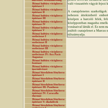
művészet: bronzművesség
való visszatérés vágyát fejezi k
Római kultúra virágkora:
építészet I
Római kultúra virágkora:
A csatajelenetes szarkofágok
építészet II
nehezen áttekinthető ember
Római kultúra virágkora:
építészet III
középen a harcoló felek, fe
Római kultúra virágkora:
középpontban magasba emelked
építészet IV
vonásaival látták el. Ez nem má
Római kultúra virágkora:
zsúfolt csatajelenet a Marcus o
építészet V
Római kultúra virágkora:
túlszárnyalja.
szobrászat I
Római kultúra virágkora:
szobrászat II
Római kultúra virágkora:
szobrászat III
Római kultúra virágkora:
szobrászat IV: Ara Pacis
Augustae
Római kultúra virágkora:
festészet
Római kultúra virágkora:
iparművészet
Római birodalom fénykora:
építészet I
Római birodalom fénykora:
építészet II
Római birodalom fénykora:
építészet III: Pantheon
Római birodalom fénykora:
építészet IV: Caracalla
thermái
Római birodalom fénykora:
építészet V: diadalívek
Római birodalom fénykora:
szobrászat I