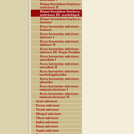
Római birodalom fénykora:
szobrászat II
Római birodalom fénykora:
szobrászat III: szarkofágok
Római birodalom fénykora:
festészet
Kora keresztény művészet:
festészet
Kora keresztény művészet:
építészet I
Kora keresztény művészet:
építészet II
Kora keresztény művészet:
építészet III: Hagia Szophia
Kora keresztény művészet:
mozaikok I
Kora keresztény művészet:
mozaikok II
Kora keresztény művészet:
szarkofágplasztika
Kora keresztény művészet:
plasztika
Kora keresztény művészet:
miniatúrafestészet I
Kora keresztény művészet:
miniatúrafestészet II
Arab művészet
Perzsa művészet
Török művészet
Mongol művészet
Tibeti művészet
Indiai művészet
Kínai művészet
Japán művészet