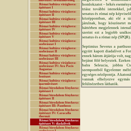
művészet: bronzművesség
homlokzatot – békés események
Római kultúra virágkora:
építészet I
triász további istenekkel, j
Római kultúra virágkora:
senatus és római nép képviselő
építészet II
középpontban, aki elé a tá
Római kultúra virágkora:
építészet III
járulnak, hogy köszönetet 
Római kultúra virágkora:
háttérben megjelennek istenal
építészet IV
szerint ezt a legjobb ural
Római kultúra virágkora:
senatus és a római nép (SPQR).
építészet V
Római kultúra virágkora:
szobrászat I
Septimius Severus a parthusok
Római kultúra virágkora:
együtt kapott diadalívet a F
szobrászat II
ennek három átjárója volt, n
Római kultúra virágkora:
szobrászat III
bejárat fölé helyeztek. Ezeken 
Római kultúra virágkora:
balra Seleucia, jobbra Ct
szobrászat IV: Ara Pacis
Augustae
szempontból figyelemre méltó
Római kultúra virágkora:
egységes nézőpontja. A katoná
festészet
vannak elhelyezve egymás 
Római kultúra virágkora:
felülnézetben láthatók.
iparművészet
Római birodalom fénykora:
építészet I
Római birodalom fénykora:
építészet II
Római birodalom fénykora:
építészet III: Pantheon
Római birodalom fénykora:
építészet IV: Caracalla
thermái
Római birodalom fénykora:
építészet V: diadalívek
Római birodalom fénykora:
szobrászat I