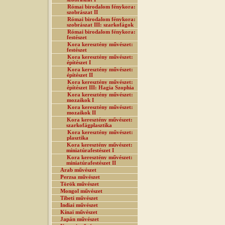
Római birodalom fénykora:
szobrászat II
Római birodalom fénykora:
szobrászat III: szarkofágok
Római birodalom fénykora:
festészet
Kora keresztény művészet:
festészet
Kora keresztény művészet:
építészet I
Kora keresztény művészet:
építészet II
Kora keresztény művészet:
építészet III: Hagia Szophia
Kora keresztény művészet:
mozaikok I
Kora keresztény művészet:
mozaikok II
Kora keresztény művészet:
szarkofágplasztika
Kora keresztény művészet:
plasztika
Kora keresztény művészet:
miniatúrafestészet I
Kora keresztény művészet:
miniatúrafestészet II
Arab művészet
Perzsa művészet
Török művészet
Mongol művészet
Tibeti művészet
Indiai művészet
Kínai művészet
Japán művészet