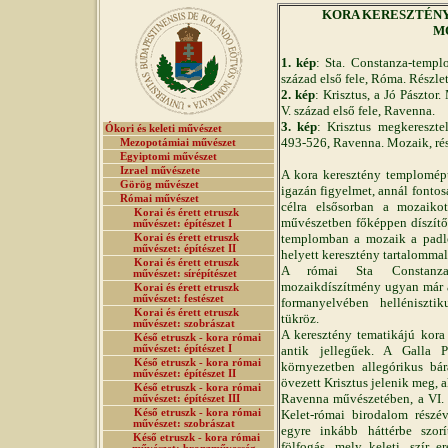
KORA KERESZTÉNY MŰ
M
1. kép
: Sta. Constanza-templo
század első fele, Róma. Részle
2. kép
: Krisztus, a Jó Pászto
V. század első fele, Ravenna.
3. kép
: Krisztus megkereszte
Ókori és keleti művészet
493-526, Ravenna. Mozaik, rés
Mezopotámiai művészet
Egyiptomi művészet
Izrael művészete
A kora keresztény templomépü
Görög művészet
igazán figyelmet, annál fontos
Római művészet
célra elsősorban a mozaiko
Korai és érett etruszk
művészetben főképpen díszítő 
művészet: építészet I
templomban a mozaik a padlór
Korai és érett etruszk
művészet: építészet II
helyett keresztény tartalommal
Korai és érett etruszk
A római Sta Constanza-t
művészet: sírépítészet
mozaikdíszítmény ugyan már a 
Korai és érett etruszk
művészet: festészet
formanyelvében hellénisztiku
Korai és érett etruszk
tükröz.
művészet: szobrászat
A keresztény tematikájú kor
Késő etruszk - kora római
művészet: építészet I
antik jellegűek. A Galla Pl
Késő etruszk - kora római
környezetben allegórikus bár
művészet: építészet II
övezett Krisztus jelenik meg, 
Késő etruszk - kora római
Ravenna művészetében, a VI. 
művészet: építészet III
Késő etruszk - kora római
Kelet-római birodalom részév
művészet: szobrászat
egyre inkább háttérbe szorí
Késő etruszk - kora római
fölfogás, mely keleti, szír e