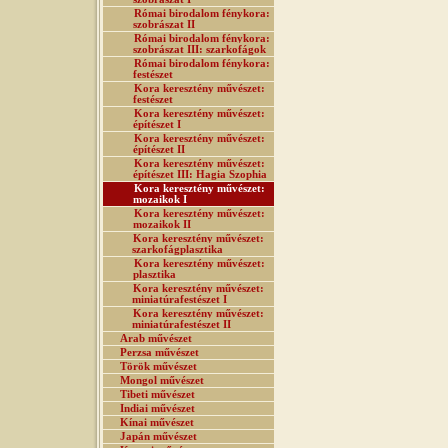
Római birodalom fénykora:
szobrászat II
Római birodalom fénykora:
szobrászat III: szarkofágok
Római birodalom fénykora:
festészet
Kora keresztény művészet:
festészet
Kora keresztény művészet:
építészet I
Kora keresztény művészet:
építészet II
Kora keresztény művészet:
építészet III: Hagia Szophia
Kora keresztény művészet:
mozaikok I
Kora keresztény művészet:
mozaikok II
Kora keresztény művészet:
szarkofágplasztika
Kora keresztény művészet:
plasztika
Kora keresztény művészet:
miniatúrafestészet I
Kora keresztény művészet:
miniatúrafestészet II
Arab művészet
Perzsa művészet
Török művészet
Mongol művészet
Tibeti művészet
Indiai művészet
Kínai művészet
Japán művészet