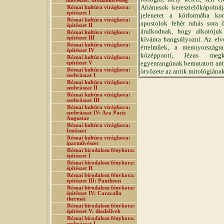
művészet: bronzművesség
Ariánusok keresztelőkápolná
Római kultúra virágkora:
építészet I
jelenetet a körformába ko
Római kultúra virágkora:
apostolok fehér ruhás sora ö
építészet II
árulkodnak, hogy alkotójuk
Római kultúra virágkora:
építészet III
kívánta hangsúlyozni. Az elv
Római kultúra virágkora:
értelműek, a mennyországra
építészet IV
középponti, Jézus megkere
Római kultúra virágkora:
egyenrangúnak bemutatott ant
építészet V
Római kultúra virágkora:
ötvözete az antik mitológiának
szobrászat I
Római kultúra virágkora:
szobrászat II
Római kultúra virágkora:
szobrászat III
Római kultúra virágkora:
szobrászat IV: Ara Pacis
Augustae
Római kultúra virágkora:
festészet
Római kultúra virágkora:
iparművészet
Római birodalom fénykora:
építészet I
Római birodalom fénykora:
építészet II
Római birodalom fénykora:
építészet III: Pantheon
Római birodalom fénykora:
építészet IV: Caracalla
thermái
Római birodalom fénykora:
építészet V: diadalívek
Római birodalom fénykora:
szobrászat I