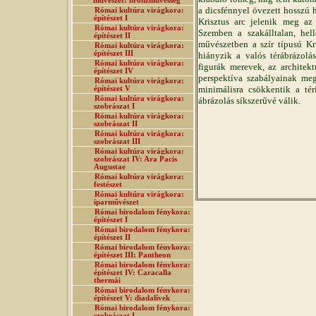
művészet: bronzművesség
a dicsfénnyel övezett hosszú h
Római kultúra virágkora:
építészet I
Krisztus arc jelenik meg az 
Római kultúra virágkora:
Szemben a szakálltalan, hell
építészet II
művészetben a szír típusú Kri
Római kultúra virágkora:
építészet III
hiányzik a valós térábrázolá
Római kultúra virágkora:
figurák merevek, az architekt
építészet IV
perspektíva szabályainak meg
Római kultúra virágkora:
minimálisra csökkentik a té
építészet V
Római kultúra virágkora:
ábrázolás síkszerűvé válik.
szobrászat I
Római kultúra virágkora:
szobrászat II
Római kultúra virágkora:
szobrászat III
Római kultúra virágkora:
szobrászat IV: Ara Pacis
Augustae
Római kultúra virágkora:
festészet
Római kultúra virágkora:
iparművészet
Római birodalom fénykora:
építészet I
Római birodalom fénykora:
építészet II
Római birodalom fénykora:
építészet III: Pantheon
Római birodalom fénykora:
építészet IV: Caracalla
thermái
Római birodalom fénykora:
építészet V: diadalívek
Római birodalom fénykora:
szobrászat I