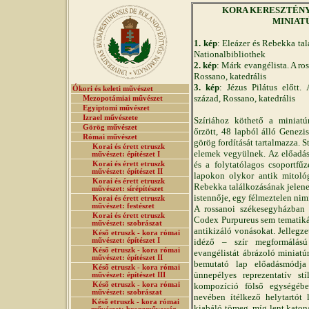
KORA KERESZTÉNY MŰ
MINIAT
1. kép
: Eleázer és Rebekka ta
Nationalbibliothek
2. kép
: Márk evangélista. A ro
Rossano, katedrális
3. kép
: Jézus Pilátus előtt.
Ókori és keleti művészet
század, Rossano, katedrális
Mezopotámiai művészet
Egyiptomi művészet
Izrael művészete
Szíriához köthető a miniatú
Görög művészet
őrzött, 48 lapból álló Genez
Római művészet
görög fordítását tartalmazza. S
Korai és érett etruszk
elemek vegyülnek. Az előadás
művészet: építészet I
és a folytatólagos csoportfű
Korai és érett etruszk
művészet: építészet II
lapokon olykor antik mitológ
Korai és érett etruszk
Rebekka találkozásának jelenet
művészet: sírépítészet
istennője, egy félmeztelen nim
Korai és érett etruszk
művészet: festészet
A rossanoi székesegyházban ő
Korai és érett etruszk
Codex Purpureus sem tematik
művészet: szobrászat
antikizáló vonásokat. Jellegz
Késő etruszk - kora római
művészet: építészet I
idéző – szír megformálású
Késő etruszk - kora római
evangélistát ábrázoló miniatúr
művészet: építészet II
bemutató lap előadásmódja 
Késő etruszk - kora római
ünnepélyes reprezentatív stí
művészet: építészet III
Késő etruszk - kora római
kompozíció fölső egységében
művészet: szobrászat
nevében ítélkező helytartót l
Késő etruszk - kora római
kiabáló tömeg, míg lent katon