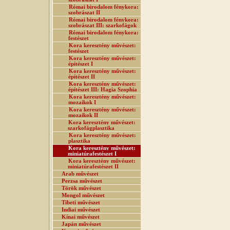
Római birodalom fénykora:
szobrászat II
Római birodalom fénykora:
szobrászat III: szarkofágok
Római birodalom fénykora:
festészet
Kora keresztény művészet:
festészet
Kora keresztény művészet:
építészet I
Kora keresztény művészet:
építészet II
Kora keresztény művészet:
építészet III: Hagia Szophia
Kora keresztény művészet:
mozaikok I
Kora keresztény művészet:
mozaikok II
Kora keresztény művészet:
szarkofágplasztika
Kora keresztény művészet:
plasztika
Kora keresztény művészet:
miniatúrafestészet I
Kora keresztény művészet:
miniatúrafestészet II
Arab művészet
Perzsa művészet
Török művészet
Mongol művészet
Tibeti művészet
Indiai művészet
Kínai művészet
Japán művészet