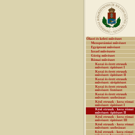
Ókori és keleti művészet
Mezopotámiai művészet
Egyiptomi művészet
Izrael művészete
Görög művészet
Római művészet
Korai és érett etruszk
művészet: építészet I
Korai és érett etruszk
művészet: építészet II
Korai és érett etruszk
művészet: sírépítészet
Korai és érett etruszk
művészet: festészet
Korai és érett etruszk
művészet: szobrászat
Késő etruszk - kora római
művészet: építészet I
Késő etruszk - kora római
művészet: építészet II
Késő etruszk - kora római
művészet: építészet III
Késő etruszk - kora római
művészet: szobrászat
Késő etruszk - kora római