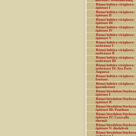
művészet: bronzművesség
Római kultúra virágkora:
építészet I
Római kultúra virágkora:
építészet II
Római kultúra virágkora:
építészet III
Római kultúra virágkora:
építészet IV
Római kultúra virágkora:
építészet V
Római kultúra virágkora:
szobrászat I
Római kultúra virágkora:
szobrászat II
Római kultúra virágkora:
szobrászat III
Római kultúra virágkora:
szobrászat IV: Ara Pacis
Augustae
Római kultúra virágkora:
festészet
Római kultúra virágkora:
iparművészet
Római birodalom fénykora
építészet I
Római birodalom fénykora
építészet II
Római birodalom fénykora
építészet III: Pantheon
Római birodalom fénykora
építészet IV: Caracalla
thermái
Római birodalom fénykora
építészet V: diadalívek
Római birodalom fénykora
szobrászat I