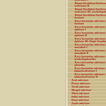
Római birodalom fénykora
szobrászat II
Római birodalom fénykora
szobrászat III: szarkofágok
Római birodalom fénykora
festészet
Kora keresztény művészet:
festészet
Kora keresztény művészet:
építészet I
Kora keresztény művészet:
építészet II
Kora keresztény művészet:
építészet III: Hagia Szophi
Kora keresztény művészet:
mozaikok I
Kora keresztény művészet:
mozaikok II
Kora keresztény művészet:
szarkofágplasztika
Kora keresztény művészet:
plasztika
Kora keresztény művészet:
miniatúrafestészet I
Kora keresztény művészet:
miniatúrafestészet II
Arab művészet
Perzsa művészet
Török művészet
Mongol művészet
Tibeti művészet
Indiai művészet
Kínai művészet
Japán művészet