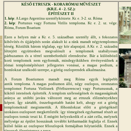
KÉSŐ ETRUSZK - KORA RÓMAI MŰVÉSZET
(KR.E. 4 - 2. SZ.):
ÉPÍTÉSZET II
1. kép
: A Largo Argentina szentélykörzete. Kr. e. 3-2. sz. Róma
2. kép
: Portunus vagy Fortuna Virilis temploma. Kr. e. 2. sz. vége.
Róma, Forum Boarium
Ezen a helyen már a Kr. e. 5. században szentély állt, s fokozatos
kibővítés és újjáépítés során alakult ki a ránk maradt négytemplomos
térség. Közülük három téglalap, egy kör alaprajzú. A Kr. e. 2. századra
létrejött együttesben megvalósult a templomok szabályosan
párhuzamos és a térrel szembeforduló elrendezése. Bár a különböző
korú templomok nem egyformák, mindegyikükben érvényesülnek a
római templomépítészet jellegzetes vonásai, a magas podium, a
homlokzat uralkodó szerepe, a görög oszloprendek alkalmazása.
A Forum Boariumon maradt meg Róma egyik legépebb
antik temploma. A magas podiumon álló, négy oszlopos, oromzatos
templomot Fortuna Virilisnek (Férfiszerencse) vagy Portunusnak, a
kikötő istenének építették. A templom szélességének és magasságának
aránya az utóbbi javára változott meg az etruszk előzményekhez
képest. Így zártabb, összefogottabb hatást kelt, ahogy ezt a görög
templomoknál megismertük. A főhomlokzat előtt a görögöknél
szokásos oszlopsort megkettőzték: így tömegének egyharmad részét az
oszlopos tornác teszi ki. E mögött helyezkedik el a zárt cella, melynek
mélysége az épület hosszának további kétharmadát foglalja el. Ennek
külső falán az oszlopsor féloszlopok formájában folytatódik. Ennek a
típusnak álperipterosz a neve.