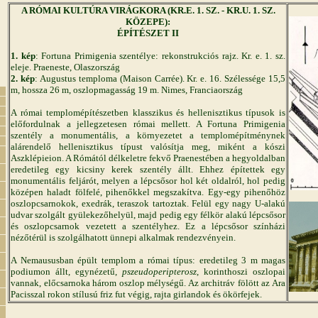
A RÓMAI KULTÚRA VIRÁGKORA (KR.E. 1. SZ. - KR.U. 1. SZ.
KÖZEPE):
ÉPÍTÉSZET II
1. kép
: Fortuna Primigenia szentélye: rekonstrukciós rajz. Kr. e. 1. sz.
eleje. Praeneste, Olaszország
2. kép
: Augustus temploma (Maison Carrée). Kr. e. 16. Szélessége 15,5
m, hossza 26 m, oszlopmagasság 19 m. Nimes, Franciaország
A római templomépítészetben klasszikus és hellenisztikus típusok is
előfordulnak a jellegzetesen római mellett. A Fortuna Primigenia
szentély a monumentális, a környezetet a templomépítménynek
alárendelő hellenisztikus típust valósítja meg, miként a kószi
Aszklépieion. A Rómától délkeletre fekvő Praenestében a hegyoldalban
eredetileg egy kicsiny kerek szentély állt. Ehhez építettek egy
monumentális feljárót, melyen a lépcsősor hol két oldalról, hol pedig
középen haladt fölfelé, pihenőkkel megszakítva. Egy-egy pihenőhöz
oszlopcsarnokok, exedrák, teraszok tartoztak. Felül egy nagy U-alakú
udvar szolgált gyülekezőhelyül, majd pedig egy félkör alakú lépcsősor
és oszlopcsarnok vezetett a szentélyhez. Ez a lépcsősor színházi
nézőtérül is szolgálhatott ünnepi alkalmak rendezvényein.
A Nemaususban épült templom a római típus: eredetileg 3 m magas
podiumon állt, egynézetű,
pszeudoperipterosz
, korinthoszi oszlopai
vannak, előcsarnoka három oszlop mélységű. Az architráv fölött az Ara
Pacisszal rokon stílusú friz fut végig, rajta girlandok és ökörfejek.