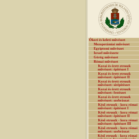
Ókori és keleti művészet
Mezopotámiai művészet
Egyiptomi művészet
Izrael művészete
Görög művészet
Római művészet
Korai és érett etruszk
művészet: építészet I
Korai és érett etruszk
művészet: építészet II
Korai és érett etruszk
művészet: sírépítészet
Korai és érett etruszk
művészet: festészet
Korai és érett etruszk
művészet: szobrászat
Késő etruszk - kora római
művészet: építészet I
Késő etruszk - kora római
művészet: építészet II
Késő etruszk - kora római
művészet: építészet III
Késő etruszk - kora római
művészet: szobrászat
Késő etruszk - kora római