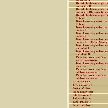
Római birodalom fénykora
szobrászat II
Római birodalom fénykora
szobrászat III: szarkofágok
Római birodalom fénykora
festészet
Kora keresztény művészet:
festészet
Kora keresztény művészet:
építészet I
Kora keresztény művészet:
építészet II
Kora keresztény művészet:
építészet III: Hagia Szophi
Kora keresztény művészet:
mozaikok I
Kora keresztény művészet:
mozaikok II
Kora keresztény művészet:
szarkofágplasztika
Kora keresztény művészet:
plasztika
Kora keresztény művészet:
miniatúrafestészet I
Kora keresztény művészet:
miniatúrafestészet II
Arab művészet
Perzsa művészet
Török művészet
Mongol művészet
Tibeti művészet
Indiai művészet
Kínai művészet
Japán művészet