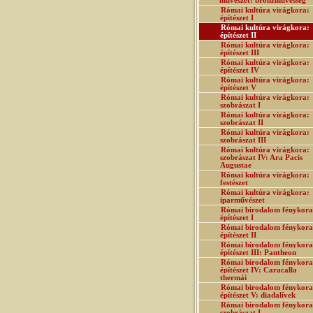
művészet: bronzművesség
Római kultúra virágkora:
építészet I
Római kultúra virágkora:
építészet II
Római kultúra virágkora:
építészet III
Római kultúra virágkora:
építészet IV
Római kultúra virágkora:
építészet V
Római kultúra virágkora:
szobrászat I
Római kultúra virágkora:
szobrászat II
Római kultúra virágkora:
szobrászat III
Római kultúra virágkora:
szobrászat IV: Ara Pacis
Augustae
Római kultúra virágkora:
festészet
Római kultúra virágkora:
iparművészet
Római birodalom fénykora
építészet I
Római birodalom fénykora
építészet II
Római birodalom fénykora
építészet III: Pantheon
Római birodalom fénykora
építészet IV: Caracalla
thermái
Római birodalom fénykora
építészet V: diadalívek
Római birodalom fénykora
szobrászat I