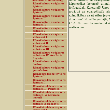
művészet: bronzművesség
képmezőket keretező állatal
Római kultúra virágkora:
építészet I
fölfogásúak, Keresztelő János 
Római kultúra virágkora:
továbbá az evangélisták ala
építészet II
szándékában az új stílus jegye
Római kultúra virágkora:
építészet III
dombormű József legendáját, Má
Római kultúra virágkora:
közöttük nem kanonizáltakat
építészet IV
realizmussal.
Római kultúra virágkora:
építészet V
Római kultúra virágkora:
szobrászat I
Római kultúra virágkora:
szobrászat II
Római kultúra virágkora:
szobrászat III
Római kultúra virágkora:
szobrászat IV: Ara Pacis
Augustae
Római kultúra virágkora:
festészet
Római kultúra virágkora:
iparművészet
Római birodalom fénykora:
építészet I
Római birodalom fénykora:
építészet II
Római birodalom fénykora:
építészet III: Pantheon
Római birodalom fénykora:
építészet IV: Caracalla
thermái
Római birodalom fénykora:
építészet V: diadalívek
Római birodalom fénykora:
szobrászat I