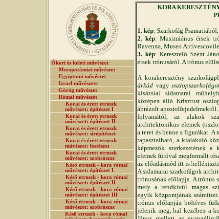
KORA KERESZTÉNY MŰ
P
1. kép
: Szarkofág Psamatiából,
2. kép
: Maximiánus érsek tró
Ravenna, Museo Arcivescovil
3. kép
: Keresztelő Szent Ján
érsek trónusáról. A trónus elül
Ókori és keleti művészet
Mezopotámiai művészet
Egyiptomi művészet
A korakeresztény szarkofágpl
Izrael művészete
árkád
vagy
oszlopszarkofágo
Görög művészet
kisázsiai sidamarai műhely
Római művészet
középen álló Krisztust oszlo
Korai és érett etruszk
ábrázolt apostolfejedelmektől.
művészet: építészet I
folyamától, az alakok sza
Korai és érett etruszk
művészet: építészet II
architektonikus elemek (oszl
Korai és érett etruszk
a teret és benne a figurákat. A 
művészet: sírépítészet
tapasztalható, a kialakuló kö
Korai és érett etruszk
művészet: festészet
képmezők szerkezetének a ki
Korai és érett etruszk
elemek fúróval megformált rész
művészet: szobrászat
az előadásmód itt is helléniszt
Késő etruszk - kora római
művészet: építészet I
A sidamarai szarkofágok archi
Késő etruszk - kora római
trónusának előlapja. A trónus 
művészet: építészet II
mely a rendkívül magas szín
Késő etruszk - kora római
egyik központjának számított
művészet: építészet III
Késő etruszk - kora római
trónus előlapján boltíves fü
művészet: szobrászat
jelenik meg, bal kezében a ko
Késő etruszk - kora római
János mellett az evangélist