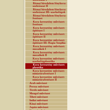
Római birodalom fénykora:
szobrászat II
Római birodalom fénykora:
szobrászat III: szarkofágok
Római birodalom fénykora:
festészet
Kora keresztény művészet:
festészet
Kora keresztény művészet:
építészet I
Kora keresztény művészet:
építészet II
Kora keresztény művészet:
építészet III: Hagia Szophia
Kora keresztény művészet:
mozaikok I
Kora keresztény művészet:
mozaikok II
Kora keresztény művészet:
szarkofágplasztika
Kora keresztény művészet:
plasztika
Kora keresztény művészet:
miniatúrafestészet I
Kora keresztény művészet:
miniatúrafestészet II
Arab művészet
Perzsa művészet
Török művészet
Mongol művészet
Tibeti művészet
Indiai művészet
Kínai művészet
Japán művészet