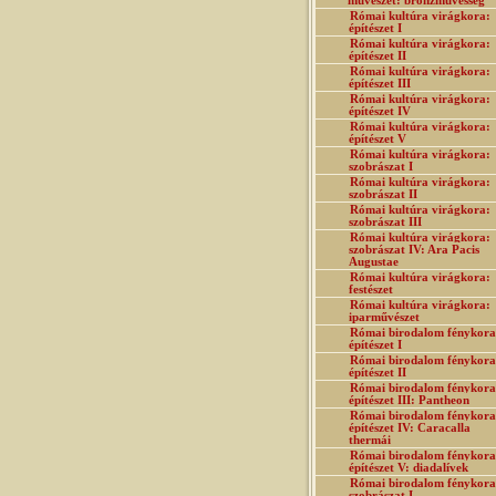
művészet: bronzművesség
Római kultúra virágkora:
építészet I
Római kultúra virágkora:
építészet II
Római kultúra virágkora:
építészet III
Római kultúra virágkora:
építészet IV
Római kultúra virágkora:
építészet V
Római kultúra virágkora:
szobrászat I
Római kultúra virágkora:
szobrászat II
Római kultúra virágkora:
szobrászat III
Római kultúra virágkora:
szobrászat IV: Ara Pacis
Augustae
Római kultúra virágkora:
festészet
Római kultúra virágkora:
iparművészet
Római birodalom fénykora
építészet I
Római birodalom fénykora
építészet II
Római birodalom fénykora
építészet III: Pantheon
Római birodalom fénykora
építészet IV: Caracalla
thermái
Római birodalom fénykora
építészet V: diadalívek
Római birodalom fénykora
szobrászat I