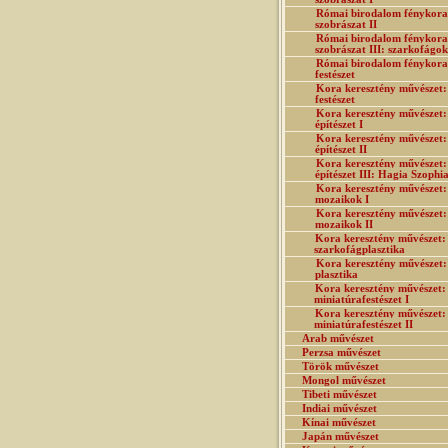
Római birodalom fénykora
szobrászat II
Római birodalom fénykora
szobrászat III: szarkofágok
Római birodalom fénykora
festészet
Kora keresztény művészet:
festészet
Kora keresztény művészet:
építészet I
Kora keresztény művészet:
építészet II
Kora keresztény művészet:
építészet III: Hagia Szophi
Kora keresztény művészet:
mozaikok I
Kora keresztény művészet:
mozaikok II
Kora keresztény művészet:
szarkofágplasztika
Kora keresztény művészet:
plasztika
Kora keresztény művészet:
miniatúrafestészet I
Kora keresztény művészet:
miniatúrafestészet II
Arab művészet
Perzsa művészet
Török művészet
Mongol művészet
Tibeti művészet
Indiai művészet
Kínai művészet
Japán művészet