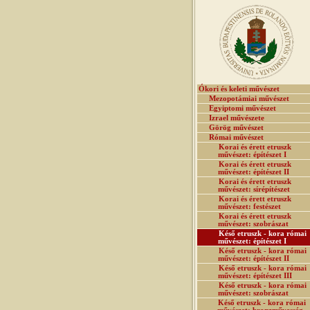
Ókori és keleti művészet
Mezopotámiai művészet
Egyiptomi művészet
Izrael művészete
Görög művészet
Római művészet
Korai és érett etruszk
művészet: építészet I
Korai és érett etruszk
művészet: építészet II
Korai és érett etruszk
művészet: sírépítészet
Korai és érett etruszk
művészet: festészet
Korai és érett etruszk
művészet: szobrászat
Késő etruszk - kora római
művészet: építészet I
Késő etruszk - kora római
művészet: építészet II
Késő etruszk - kora római
művészet: építészet III
Késő etruszk - kora római
művészet: szobrászat
Késő etruszk - kora római