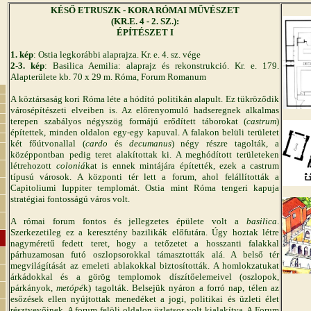
KÉSŐ ETRUSZK - KORA RÓMAI MŰVÉSZET
(KR.E. 4 - 2. SZ.):
ÉPÍTÉSZET I
1. kép
: Ostia legkorábbi alaprajza. Kr. e. 4. sz. vége
2-3. kép
: Basilica Aemilia: alaprajz és rekonstrukció. Kr. e. 179.
Alapterülete kb. 70 x 29 m. Róma, Forum Romanum
A köztársaság kori Róma léte a hódító politikán alapult. Ez tükröződik
városépítészeti elveiben is. Az előrenyomuló hadseregnek alkalmas
terepen szabályos négyszög formájú erődített táborokat (
castrum
)
építettek, minden oldalon egy-egy kapuval. A falakon belüli területet
két főútvonallal (
cardo
és
decumanus
) négy részre tagolták, a
középpontban pedig teret alakítottak ki. A meghódított területeken
létrehozott
coloniá
kat is ennek mintájára építették, ezek a castrum
típusú városok. A központi tér lett a forum, ahol felállították a
Capitoliumi Iuppiter templomát. Ostia mint Róma tengeri kapuja
stratégiai fontosságú város volt.
A római forum fontos és jellegzetes épülete volt a
basilica
.
Szerkezetileg ez a keresztény bazilikák előfutára. Úgy hoztak létre
nagyméretű fedett teret, hogy a tetőzetet a hosszanti falakkal
párhuzamosan futó oszlopsorokkal támasztották alá. A belső tér
megvilágítását az emeleti ablakokkal biztosították. A homlokzatukat
árkádokkal és a görög templomok díszítőelemeivel (oszlopok,
párkányok,
metópé
k) tagolták. Belsejük nyáron a forró nap, télen az
esőzések ellen nyújtottak menedéket a jogi, politikai és üzleti élet
résztvevőinek. A forum felöli oldalon üzletsor volt kialakítva. A Forum