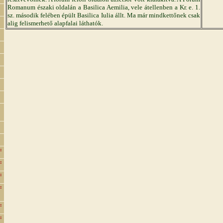
Romanum északi oldalán a Basilica Aemilia, vele átellenben a Kr. e. 1.
sz. második felében épült Basilica Iulia állt. Ma már mindkettőnek csak
alig felismerhető alapfalai láthatók.
:
:
:
:
:
: