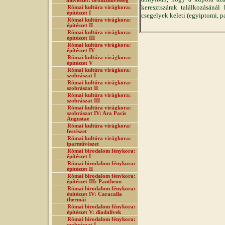
művészet: bronzművesség
keresztszárak találkozásánál
Római kultúra virágkora:
építészet I
csegelyek keleti (egyiptomi, pa
Római kultúra virágkora:
építészet II
Római kultúra virágkora:
építészet III
Római kultúra virágkora:
építészet IV
Római kultúra virágkora:
építészet V
Római kultúra virágkora:
szobrászat I
Római kultúra virágkora:
szobrászat II
Római kultúra virágkora:
szobrászat III
Római kultúra virágkora:
szobrászat IV: Ara Pacis
Augustae
Római kultúra virágkora:
festészet
Római kultúra virágkora:
iparművészet
Római birodalom fénykora:
építészet I
Római birodalom fénykora:
építészet II
Római birodalom fénykora:
építészet III: Pantheon
Római birodalom fénykora:
építészet IV: Caracalla
thermái
Római birodalom fénykora:
építészet V: diadalívek
Római birodalom fénykora:
szobrászat I