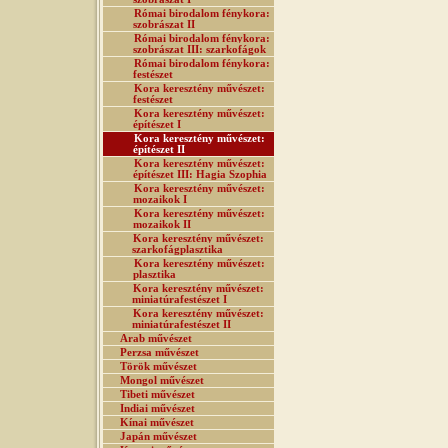
Római birodalom fénykora:
szobrászat II
Római birodalom fénykora:
szobrászat III: szarkofágok
Római birodalom fénykora:
festészet
Kora keresztény művészet:
festészet
Kora keresztény művészet:
építészet I
Kora keresztény művészet:
építészet II
Kora keresztény művészet:
építészet III: Hagia Szophia
Kora keresztény művészet:
mozaikok I
Kora keresztény művészet:
mozaikok II
Kora keresztény művészet:
szarkofágplasztika
Kora keresztény művészet:
plasztika
Kora keresztény művészet:
miniatúrafestészet I
Kora keresztény művészet:
miniatúrafestészet II
Arab művészet
Perzsa művészet
Török művészet
Mongol művészet
Tibeti művészet
Indiai művészet
Kínai művészet
Japán művészet