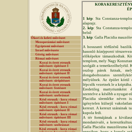
KORA KERESZTÉNY MŰ
ÉP
1 kép
: Sta Constanza-templ
alaprajz.
2. kép
: Sta Constanza-templ
belső
3. kép
: Galla Placidia mauzól
Ókori és keleti művészet
Mezopotámiai művészet
Egyiptomi művészet
A hosszanti térfűzésű bazili
Izrael művészete
hasonló
középponti
térszervez
Görög művészet
előképekre támaszkodtak. Kö
Római művészet
templom, mely Nagy Konsztant
Korai és érett etruszk
szolgált a temetkezőhelyéül. K
művészet: építészet I
oszlop párok futnak, mel
Korai és érett etruszk
művészet: építészet II
dongaboltozatos szentélykö
Korai és érett etruszk
mélyülnek. Az épület körül 
művészet: sírépítészet
lépcsők vezetnek le a kriptába.
Korai és érett etruszk
művészet: festészet
Eredetileg martyriumként é
Korai és érett etruszk
szentelve a később a nyugat-ró
művészet: szobrászat
Placidia síremléke néven i
Késő etruszk - kora római
művészet: építészet I
igénytelen külsejű vakolatla
Késő etruszk - kora római
kereszt. A kereszt szárainak 
művészet: építészet II
kupola fedi.
Késő etruszk - kora római
A tér formájának a kiválasz
művészet: építészet III
Késő etruszk - kora római
mondanivaló, a keresztkultus
művészet: szobrászat
Galla Placidia mauzóleuma k
Késő etruszk - kora római
annyiban, hogy a kupola azá