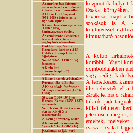
központok helyett l
A tantrikus buddhizmus
művészete, a Tōji és Jingōji
Osaka környékén. 
kolostorok a 9. században
A Heian-kor közepének
fővárosa, majd a b
(951-1086) építészete, a
Byōdōin Ujiban
szokások is. A Ko
A kései Heian-kor építészete
kontinenssel, ezt bi
(1086-1185), a
Sanjūsangendō épülete
kimutatható hasonló
Az emakimono (vízszintes
tekercskép), a Genji
regényének ábrázolása
Buddhista építészet a
Kamakura-korban (1185-
1333), a Tōdaiji kolostor
A kofun sírhalmok
újjáépítése
Sesshū Tōyō (1420-1506)
korábbi, Yayoi-kori
festészete
domboldalakban alakí
A Kinkakuji
(„Aranytemplom“)
vagy pedig „kulcslyu
Kyotoban
A Himeji kastélyerődítmény
A temetkezési kamra 
Fusuma, Shoji, Byōbu
A Kanō-iskola festészete a
ide helyezték el a 
Momoyama-korban (1573-
1600)
zárták le, majd ráhal
Sōtatsu (1600-1640) és
tükrök, jade tárgyak
Honami Kōetsu (1558-1637)
művészete
külső felületén kerü
Seto, Raku, Oribe kerámia;
Sen no Rikyū és a
jelentősen megnő, s
teaszertartás
A Tōshōgū szentély, Nikkō
emeltek, melyeket
A Rinpa-iskola művészete,
császári család tagj
ōgata Kōrin (1658-1716)
Realizmus az Edo-kori