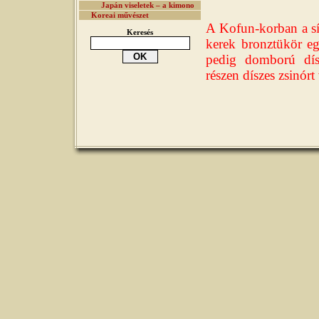
Japán viseletek – a kimono
Koreai művészet
A Kofun-korban a sír
Keresés
kerek bronztükör egy
pedig domború dísz
részen díszes zsinórt 