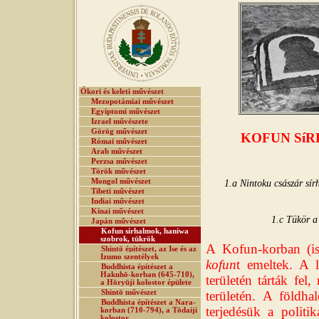
Ókori és keleti művészet
Mezopotámiai művészet
Egyiptomi művészet
Izrael művészete
Görög művészet
KOFUN Sí
Római művészet
Arab művészet
Perzsa művészet
Török művészet
Mongol művészet
1.a Nintoku császár sí
Tibeti művészet
Indiai művészet
Kínai művészet
1.c Tükör a
Japán művészet
Kofun sírhalmok, haniwa
szobrok, tükrök
A Kofun-korban (is
Shintō építészet, az Ise és az
Izumo szentélyek
kofun
t emeltek. A 
Buddhista építészet a
Hakuhō-korban (645-710),
területén tárták fel
a Hōryūji kolostor épülete
Shintō művészet
területén. A földh
Buddhista építészet a Nara-
terjedésük a politi
korban (710-794), a Tōdaiji
kolostor