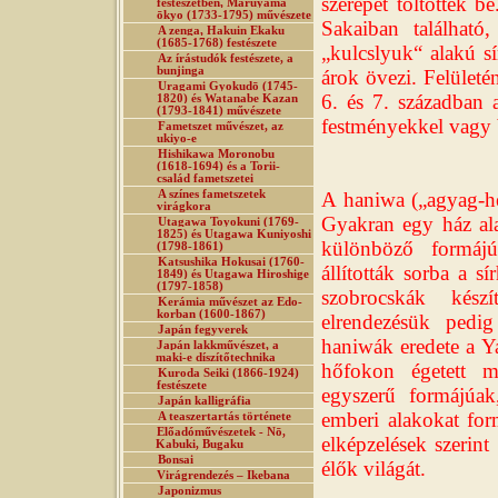
szerepet töltöttek 
festészetben, Maruyama
ōkyo (1733-1795) művészete
Sakaiban található
A zenga, Hakuin Ekaku
(1685-1768) festészete
„kulcslyuk“ alakú 
Az írástudók festészete, a
bunjinga
árok övezi. Felületé
Uragami Gyokudō (1745-
6. és 7. században a
1820) és Watanabe Kazan
(1793-1841) művészete
festményekkel vagy b
Fametszet művészet, az
ukiyo-e
Hishikawa Moronobu
(1618-1694) és a Torii-
család fametszetei
A színes fametszetek
A haniwa („agyag-hen
virágkora
Gyakran egy ház ala
Utagawa Toyokuni (1769-
1825) és Utagawa Kuniyoshi
különböző formáj
(1798-1861)
Katsushika Hokusai (1760-
állították sorba a s
1849) és Utagawa Hiroshige
(1797-1858)
szobrocskák kész
Kerámia művészet az Edo-
korban (1600-1867)
elrendezésük pedig
Japán fegyverek
haniwák eredete a Ya
Japán lakkművészet, a
maki-e díszítőtechnika
hőfokon égetett m
Kuroda Seiki (1866-1924)
festészete
egyszerű formájúak
Japán kalligráfia
emberi alakokat for
A teaszertartás története
Előadóművészetek - Nō,
elképzelések szerint
Kabuki, Bugaku
Bonsai
élők világát.
Virágrendezés – Ikebana
Japonizmus