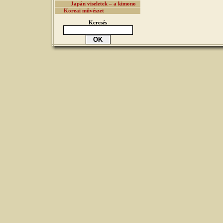
Japán viseletek – a kimono
Koreai művészet
Keresés