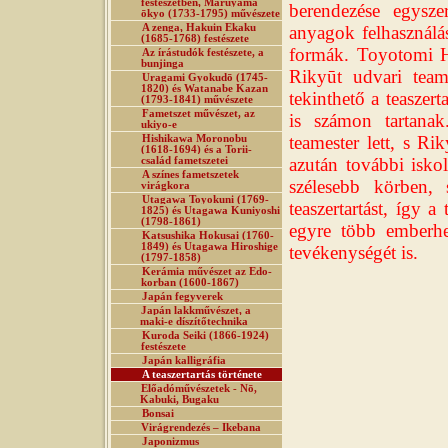
festészetben, Maruyama
berendezése egysze
ōkyo (1733-1795) művészete
A zenga, Hakuin Ekaku
anyagok felhasználás
(1685-1768) festészete
formák. Toyotomi Hi
Az írástudók festészete, a
bunjinga
Rikyūt udvari team
Uragami Gyokudō (1745-
1820) és Watanabe Kazan
tekinthető a teaszer
(1793-1841) művészete
Fametszet művészet, az
is számon tartana
ukiyo-e
teamester lett, s Ri
Hishikawa Moronobu
(1618-1694) és a Torii-
azután további isko
család fametszetei
A színes fametszetek
szélesebb körben, 
virágkora
Utagawa Toyokuni (1769-
teaszertartást, így a
1825) és Utagawa Kuniyoshi
(1798-1861)
egyre több emberhe
Katsushika Hokusai (1760-
1849) és Utagawa Hiroshige
tevékenységét is.
(1797-1858)
Kerámia művészet az Edo-
korban (1600-1867)
Japán fegyverek
Japán lakkművészet, a
maki-e díszítőtechnika
Kuroda Seiki (1866-1924)
festészete
Japán kalligráfia
A teaszertartás története
Előadóművészetek - Nō,
Kabuki, Bugaku
Bonsai
Virágrendezés – Ikebana
Japonizmus