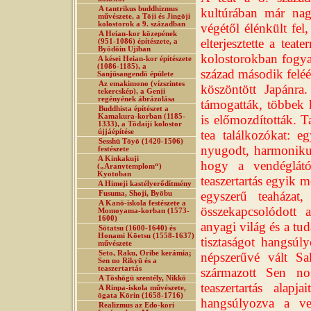
A tantrikus buddhizmus
kultúrában már nag
művészete, a Tōji és Jingōji
kolostorok a 9. században
végétől élénkült fel
A Heian-kor közepének
elterjesztette a tea
(951-1086) építészete, a
Byōdōin Ujiban
kolostorokban fogyas
A kései Heian-kor építészete
(1086-1185), a
század második feléé
Sanjūsangendō épülete
Az emakimono (vízszintes
köszöntött Japánr
tekercskép), a Genji
regényének ábrázolása
támogatták, többek k
Buddhista építészet a
Kamakura-korban (1185-
is előmozdították. T
1333), a Tōdaiji kolostor
újjáépítése
tea találkozókat: eg
Sesshū Tōyō (1420-1506)
nyugodt, harmonikus
festészete
A Kinkakuji
hogy a vendéglátó
(„Aranytemplom“)
Kyotoban
teaszertartás egyik 
A Himeji kastélyerődítmény
egyszerű teaházat,
Fusuma, Shoji, Byōbu
A Kanō-iskola festészete a
összekapcsolódott 
Momoyama-korban (1573-
1600)
anyagi világ és a tu
Sōtatsu (1600-1640) és
Honami Kōetsu (1558-1637)
tisztaságot hangsúly
művészete
Seto, Raku, Oribe kerámia;
népszerűvé vált Sa
Sen no Rikyū és a
teaszertartás
származott Sen n
A Tōshōgū szentély, Nikkō
teaszertartás alap
A Rinpa-iskola művészete,
ōgata Kōrin (1658-1716)
hangsúlyozva a ve
Realizmus az Edo-kori