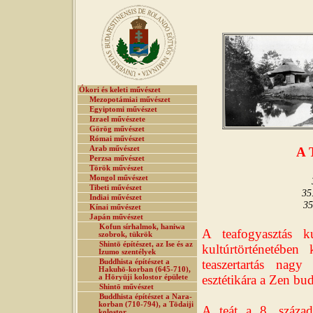
Ókori és keleti művészet
Mezopotámiai művészet
Egyiptomi művészet
Izrael művészete
Görög művészet
Római művészet
Arab művészet
A
Perzsa művészet
Török művészet
Mongol művészet
Tibeti művészet
35
Indiai művészet
35
Kínai művészet
Japán művészet
Kofun sírhalmok, haniwa
A teafogyasztás ku
szobrok, tükrök
Shintō építészet, az Ise és az
kultúrtörténetében
Izumo szentélyek
teaszertartás nagy
Buddhista építészet a
Hakuhō-korban (645-710),
esztétikára a Zen bu
a Hōryūji kolostor épülete
Shintō művészet
Buddhista építészet a Nara-
korban (710-794), a Tōdaiji
A teát a 8. század
kolostor