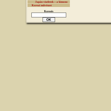
Japán viseletek – a kimono
Koreai művészet
Keresés