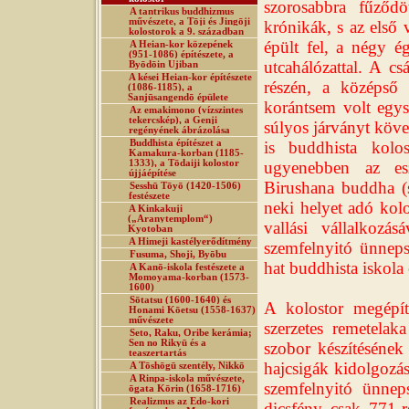
szorosabbra fűződö
A tantrikus buddhizmus
művészete, a Tōji és Jingōji
krónikák, s az első 
kolostorok a 9. században
épült fel, a négy é
A Heian-kor közepének
(951-1086) építészete, a
utcahálózattal. A cs
Byōdōin Ujiban
A kései Heian-kor építészete
részén, a középső
(1086-1185), a
Sanjūsangendō épülete
korántsem volt egys
Az emakimono (vízszintes
tekercskép), a Genji
súlyos járványt köv
regényének ábrázolása
Buddhista építészet a
is buddhista kolos
Kamakura-korban (1185-
1333), a Tōdaiji kolostor
ugyenebben az es
újjáépítése
Birushana buddha (s
Sesshū Tōyō (1420-1506)
festészete
neki helyet adó kolo
A Kinkakuji
(„Aranytemplom“)
vallási vállalkozá
Kyotoban
A Himeji kastélyerődítmény
szemfelnyitó ünneps
Fusuma, Shoji, Byōbu
hat buddhista iskola 
A Kanō-iskola festészete a
Momoyama-korban (1573-
1600)
Sōtatsu (1600-1640) és
A kolostor megépít
Honami Kōetsu (1558-1637)
művészete
szerzetes remetelaka
Seto, Raku, Oribe kerámia;
Sen no Rikyū és a
szobor készítésének
teaszertartás
hajcsigák kidolgozás
A Tōshōgū szentély, Nikkō
A Rinpa-iskola művészete,
szemfelnyitó ünnep
ōgata Kōrin (1658-1716)
Realizmus az Edo-kori
dicsfény csak 771-