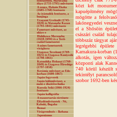
festészetben, Maruyama
ōkyo (1733-1795) művészete
közt két monument
A zenga, Hakuin Ekaku
(1685-1768) festészete
kapuépítmény mögöt
Az írástudók festészete, a
mögötte a felolvasó
bunjinga
Uragami Gyokudō (1745-
lakónegyedei veszne
1820) és Watanabe Kazan
(1793-1841) művészete
el a Shōsōin épület
Fametszet művészet, az
ukiyo-e
császári család tul
Hishikawa Moronobu
többszáz tárgyat ajá
(1618-1694) és a Torii-
család fametszetei
legrégebbi épület
A színes fametszetek
virágkora
Kamakura-korban (118
Utagawa Toyokuni (1769-
1825) és Utagawa Kuniyoshi
alkotás, igen válto
(1798-1861)
Katsushika Hokusai (1760-
központi alak Kanno
1849) és Utagawa Hiroshige
(1797-1858)
740 körül készült 
Kerámia művészet az Edo-
tekintélyt parancso
korban (1600-1867)
Japán fegyverek
szobor 1692-ben kés
Japán lakkművészet, a
maki-e díszítőtechnika
Kuroda Seiki (1866-1924)
festészete
Japán kalligráfia
A teaszertartás története
Előadóművészetek - Nō,
Kabuki, Bugaku
Bonsai
Virágrendezés – Ikebana
Japonizmus