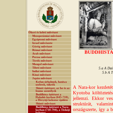
Ókori és keleti művészet
Mezopotámiai művészet
Egyiptomi művészet
Izrael művészete
Görög művészet
Római művészet
BUDDHISTA 
Arab művészet
Perzsa művészet
Török művészet
Mongol művészet
5.a A Dai
Tibeti művészet
Indiai művészet
5.b A T
Kínai művészet
Japán művészet
Kofun sírhalmok, haniwa
szobrok, tükrök
A Nara-kor kezdetét
Shintō építészet, az Ise és az
Izumo szentélyek
Kyotoba költöztetés
Buddhista építészet a
jellemzi. Ekkor ve
Hakuhō-korban (645-710),
a Hōryūji kolostor épülete
struktúrát, valami
Shintō művészet
Buddhista építészet a Nara-
országszerte, így a 
korban (710-794), a Tōdaiji
kolostor