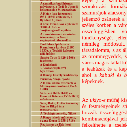
képei“) a színház
A tantrikus buddhizmus
szórakozási formák
művészete, a Tōji és Jingōji
kolostorok a 9. században
szamurájok alacsonya
A Heian-kor közepének
(951-1086) építészete, a
jellemző zsánerek a 
Byōdōin Ujiban
széles körben a vár
A kései Heian-kor építészete
(1086-1185), a
összefüggésben v
Sanjūsangendō épülete
Az emakimono (vízszintes
tűnékenységét jell
tekercskép), a Genji
regényének ábrázolása
némileg módosult
Buddhista építészet a
Kamakura-korban (1185-
társadalomra, s az á
1333), a Tōdaiji kolostor
újjáépítése
az örömnegyedek, sz
Sesshū Tōyō (1420-1506)
festészete
város magas fallal kö
A Kinkakuji
a teaházak és a kap
(„Aranytemplom“)
Kyotoban
ahol a
kabuki
és
b
A Himeji kastélyerődítmény
Fusuma, Shoji, Byōbu
képeknek.
A Kanō-iskola festészete a
Momoyama-korban (1573-
1600)
Sōtatsu (1600-1640) és
Honami Kōetsu (1558-1637)
Az
ukiyo-e
műfaj kia
művészete
Seto, Raku, Oribe kerámia;
és festményeinek st
Sen no Rikyū és a
teaszertartás
hozzák összefüggésb
A Tōshōgū szentély, Nikkō
kombinációjával jel
A Rinpa-iskola művészete,
ōgata Kōrin (1658-1716)
felkelthette a cse
Realizmus az Edo-kori