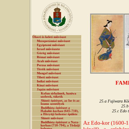
Ókori és keleti művészet
Mezopotámiai művészet
Egyiptomi művészet
Izrael művészete
Görög művészet
Római művészet
Arab művészet
Perzsa művészet
Török művészet
Mongol művészet
Tibeti művészet
Indiai művészet
FAM
Kínai művészet
Japán művészet
Kofun sírhalmok, haniwa
szobrok, tükrök
25.a Fujiwara Kō
Shintō építészet, az Ise és az
Izumo szentélyek
25.b
Buddhista építészet a
25.c Edo t
Hakuhō-korban (645-710),
a Hōryūji kolostor épülete
Shintō művészet
Az Edo-kor (1600-18
Buddhista építészet a Nara-
korban (710-794), a Tōdaiji
kolostor