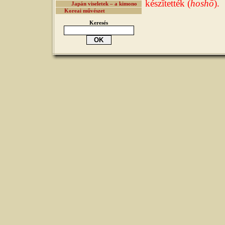
készītették (
hoshō
).
Japán viseletek – a kimono
Koreai művészet
Keresés