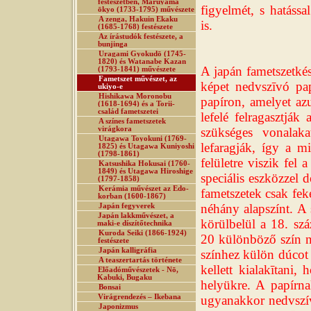
festészetben, Maruyama
figyelmét, s hatássa
ōkyo (1733-1795) művészete
A zenga, Hakuin Ekaku
is.
(1685-1768) festészete
Az írástudók festészete, a
bunjinga
Uragami Gyokudō (1745-
1820) és Watanabe Kazan
A japán fametszetkés
(1793-1841) művészete
Fametszet művészet, az
képet nedvszīvó pap
ukiyo-e
Hishikawa Moronobu
papíron, amelyet azu
(1618-1694) és a Torii-
család fametszetei
lefelé felragasztják
A színes fametszetek
virágkora
szükséges vonalak
Utagawa Toyokuni (1769-
lefaragják, így a 
1825) és Utagawa Kuniyoshi
(1798-1861)
felületre viszik fel 
Katsushika Hokusai (1760-
1849) és Utagawa Hiroshige
speciális eszközzel d
(1797-1858)
Kerámia művészet az Edo-
fametszetek csak feke
korban (1600-1867)
néhány alapszínt. A 
Japán fegyverek
Japán lakkművészet, a
körülbelül a 18. szá
maki-e díszítőtechnika
Kuroda Seiki (1866-1924)
20 különböző szín n
festészete
Japán kalligráfia
színhez külön dúcot k
A teaszertartás története
kellett kialakītani
Előadóművészetek - Nō,
Kabuki, Bugaku
helyükre. A papírnak
Bonsai
Virágrendezés – Ikebana
ugyanakkor nedvszívó
Japonizmus