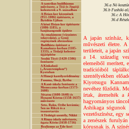
A tantrikus buddhizmus
36.a Nó kosztü
művészete, a Tōji és Jingōji
36.b Fushiki-zō
kolostorok a 9. században
A Heian-kor közepének
36.c A Hōs
(951-1086) építészete, a
36.d Részl
Byōdōin Ujiban
A kései Heian-kor építészete
(1086-1185), a
Sanjūsangendō épülete
Az emakimono (vízszintes
A japán színház, 
tekercskép), a Genji
regényének ábrázolása
művészeti életre. 
Buddhista építészet a
Kamakura-korban (1185-
területeit, a japán 
1333), a Tōdaiji kolostor
újjáépítése
a 14. századig ve
Sesshū Tōyō (1420-1506)
festészete
elemeiből merített, 
A Kinkakuji
tradícióiból táplá
(„Aranytemplom“)
Kyotoban
szentélyekben előado
A Himeji kastélyerődítmény
Fusuma, Shoji, Byōbu
Kiyotsugu Kannam
A Kanō-iskola festészete a
nevéhez fűződik. Meg
Momoyama-korban (1573-
1600)
írtak, átemelték a
Sōtatsu (1600-1640) és
Honami Kōetsu (1558-1637)
hagyományos táncokat
művészete
Seto, Raku, Oribe kerámia;
Ashikaga sógunok i
Sen no Rikyū és a
teaszertartás
vezetőszínész, egy s
A Tōshōgū szentély, Nikkō
a zenészek furulyán
A Rinpa-iskola művészete,
ōgata Kōrin (1658-1716)
kórusnak is. A színé
Realizmus az Edo-kori