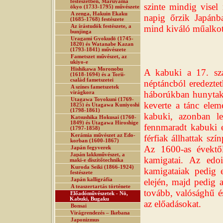
festészetben, Maruyama
szinte mindig vise
ōkyo (1733-1795) művészete
A zenga, Hakuin Ekaku
napig őrzik Japánb
(1685-1768) festészete
Az írástudók festészete, a
mind kiváló műalko
bunjinga
Uragami Gyokudō (1745-
1820) és Watanabe Kazan
(1793-1841) művészete
Fametszet művészet, az
ukiyo-e
Hishikawa Moronobu
A kabuki a 17. szá
(1618-1694) és a Torii-
család fametszetei
néptáncból eredeztet
A színes fametszetek
háborúkban hunytak
virágkora
Utagawa Toyokuni (1769-
keverte a tánc eleme
1825) és Utagawa Kuniyoshi
(1798-1861)
kabuki, azonban le
Katsushika Hokusai (1760-
1849) és Utagawa Hiroshige
fennmaradt kabuki 
(1797-1858)
Kerámia művészet az Edo-
férfiak állhattak szí
korban (1600-1867)
Az 1600-as évektől
Japán fegyverek
Japán lakkművészet, a
kamigatai. Az edoi
maki-e díszítőtechnika
Kuroda Seiki (1866-1924)
kamigataiak pedig 
festészete
Japán kalligráfia
elején, majd pedig a
A teaszertartás története
tovább, valósághű és
Előadóművészetek - Nō,
Kabuki, Bugaku
az előadásokat.
Bonsai
Virágrendezés – Ikebana
Japonizmus