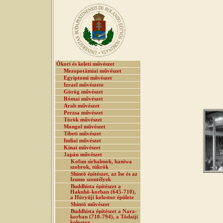
Ókori és keleti művészet
Mezopotámiai művészet
Egyiptomi művészet
Izrael művészete
Görög művészet
Római művészet
Arab művészet
Perzsa művészet
Török művészet
Mongol művészet
Tibeti művészet
Indiai művészet
Kínai művészet
Japán művészet
Kofun sírhalmok, haniwa
szobrok, tükrök
Shintō építészet, az Ise és az
Izumo szentélyek
Buddhista építészet a
Hakuhō-korban (645-710),
a Hōryūji kolostor épülete
Shintō művészet
Buddhista építészet a Nara-
korban (710-794), a Tōdaiji
kolostor