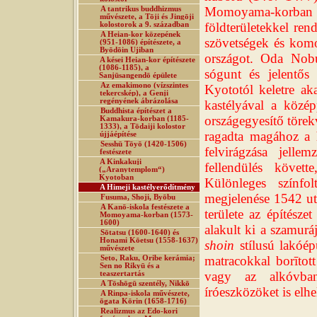
Momoyama-korban 
A tantrikus buddhizmus
művészete, a Tōji és Jingōji
földterületekkel ren
kolostorok a 9. században
A Heian-kor közepének
szövetségek és komo
(951-1086) építészete, a
Byōdōin Ujiban
országot. Oda Nob
A kései Heian-kor építészete
(1086-1185), a
sógunt és jelentős 
Sanjūsangendō épülete
Az emakimono (vízszintes
Kyototól keletre aka
tekercskép), a Genji
regényének ábrázolása
kastélyával a közé
Buddhista építészet a
országegyesítő töre
Kamakura-korban (1185-
1333), a Tōdaiji kolostor
ragadta magához a h
újjáépítése
Sesshū Tōyō (1420-1506)
felvirágzása jellem
festészete
A Kinkakuji
fellendülés követt
(„Aranytemplom“)
Kyotoban
Különleges színfo
A Himeji kastélyerődítmény
megjelenése 1542 u
Fusuma, Shoji, Byōbu
A Kanō-iskola festészete a
területe az építészet
Momoyama-korban (1573-
1600)
alakult ki a szamurá
Sōtatsu (1600-1640) és
Honami Kōetsu (1558-1637)
shoin
stílusú lakóép
művészete
matracokkal borītot
Seto, Raku, Oribe kerámia;
Sen no Rikyū és a
vagy az alkóvban
teaszertartás
A Tōshōgū szentély, Nikkō
íróeszközöket is elhe
A Rinpa-iskola művészete,
ōgata Kōrin (1658-1716)
Realizmus az Edo-kori