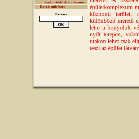
méretei és összete
Japán viseletek – a kimono
épületkomplexum mag
Koreai művészet
központi terület, 
Keresés
különböző méretű és 
létre a bonyolult v
nyílt terepen, val
utakon lehet csak el
teszi az épület látván