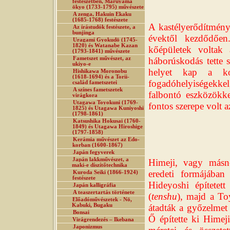
festészetben, Maruyama
ōkyo (1733-1795) művészete
A zenga, Hakuin Ekaku
(1685-1768) festészete
A kastélyerődítmény
Az írástudók festészete, a
bunjinga
évektől kezdődően
Uragami Gyokudō (1745-
1820) és Watanabe Kazan
kőépületek voltak 
(1793-1841) művészete
Fametszet művészet, az
háborúskodás tette 
ukiyo-e
helyet kap a kor
Hishikawa Moronobu
(1618-1694) és a Torii-
fogadóhelyiségekkel,
család fametszetei
A színes fametszetek
falbontó eszközökke
virágkora
Utagawa Toyokuni (1769-
fontos szerepe volt a
1825) és Utagawa Kuniyoshi
(1798-1861)
Katsushika Hokusai (1760-
1849) és Utagawa Hiroshige
(1797-1858)
Kerámia művészet az Edo-
korban (1600-1867)
Japán fegyverek
Japán lakkművészet, a
Himeji, vagy másn
maki-e díszítőtechnika
eredeti formájába
Kuroda Seiki (1866-1924)
festészete
Hideyoshi építetett
Japán kalligráfia
A teaszertartás története
(
tenshu
), majd a To
Előadóművészetek - Nō,
Kabuki, Bugaku
átadták a győzelmet
Bonsai
Ő építette ki Himej
Virágrendezés – Ikebana
Japonizmus