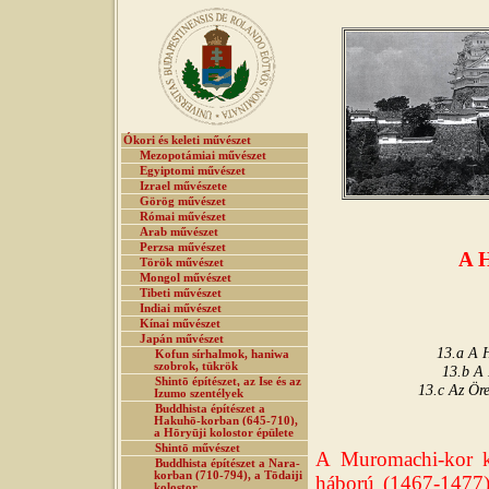
Ókori és keleti művészet
Mezopotámiai művészet
Egyiptomi művészet
Izrael művészete
Görög művészet
Római művészet
Arab művészet
Perzsa művészet
A 
Török művészet
Mongol művészet
Tibeti művészet
Indiai művészet
Kínai művészet
Japán művészet
13.a A H
Kofun sírhalmok, haniwa
szobrok, tükrök
13.b A 
Shintō építészet, az Ise és az
13.c Az Öre
Izumo szentélyek
Buddhista építészet a
Hakuhō-korban (645-710),
a Hōryūji kolostor épülete
Shintō művészet
A Muromachi-kor kul
Buddhista építészet a Nara-
korban (710-794), a Tōdaiji
háború (1467-1477)
kolostor