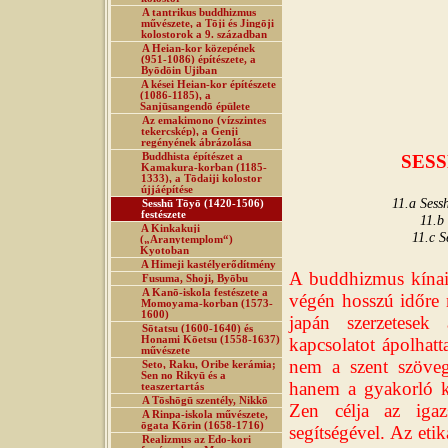
A tantrikus buddhizmus
művészete, a Tōji és Jingōji
kolostorok a 9. században
A Heian-kor közepének
(951-1086) építészete, a
Byōdōin Ujiban
A kései Heian-kor építészete
(1086-1185), a
Sanjūsangendō épülete
Az emakimono (vízszintes
tekercskép), a Genji
regényének ábrázolása
Buddhista építészet a
SESS
Kamakura-korban (1185-
1333), a Tōdaiji kolostor
újjáépítése
11.a Sess
Sesshū Tōyō (1420-1506)
festészete
11.b
A Kinkakuji
11.c S
(„Aranytemplom“)
Kyotoban
A Himeji kastélyerődítmény
A buddhizmus kínai
Fusuma, Shoji, Byōbu
A Kanō-iskola festészete a
végén hosszú időre m
Momoyama-korban (1573-
1600)
japán szerzetese
Sōtatsu (1600-1640) és
Honami Kōetsu (1558-1637)
kapcsolatot ápolhatt
művészete
nem a szent szöveg
Seto, Raku, Oribe kerámia;
Sen no Rikyū és a
hanem a gyakorló kö
teaszertartás
A Tōshōgū szentély, Nikkō
Zen célja az igaz
A Rinpa-iskola művészete,
ōgata Kōrin (1658-1716)
segítségével. Az eti
Realizmus az Edo-kori