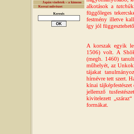
Japán viseletek – a kimono
alkotások a
tatchū
k
Koreai művészet
függőleges tekercs
Keresés
festmény illetve kal
így jól függesztehető
A korszak egyik le
1506) volt. A Shōk
(megh. 1460) tanult
műhelyét, az Unkokua
tájakat tanulmányo
hírnévre tett szert. H
kínai tájképfestésze
jellemző tusfestész
kivitelezett „száraz
formákat.