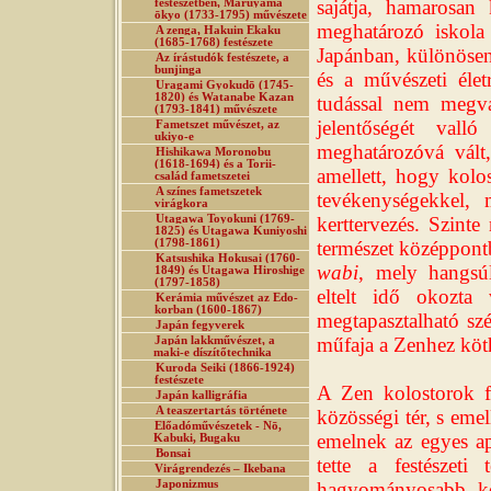
sajátja, hamarosan
festészetben, Maruyama
ōkyo (1733-1795) művészete
meghatározó iskola
A zenga, Hakuin Ekaku
(1685-1768) festészete
Japánban, különösen 
Az írástudók festészete, a
bunjinga
és a művészeti élet
Uragami Gyokudō (1745-
1820) és Watanabe Kazan
tudással nem megvál
(1793-1841) művészete
jelentőségét val
Fametszet művészet, az
ukiyo-e
meghatározóvá vált,
Hishikawa Moronobu
(1618-1694) és a Torii-
amellett, hogy kolo
család fametszetei
A színes fametszetek
tevékenységekkel, m
virágkora
Utagawa Toyokuni (1769-
kerttervezés. Szint
1825) és Utagawa Kuniyoshi
(1798-1861)
természet középpontb
Katsushika Hokusai (1760-
wabi
, mely hangsúl
1849) és Utagawa Hiroshige
(1797-1858)
eltelt idő okozta
Kerámia művészet az Edo-
korban (1600-1867)
megtapasztalható s
Japán fegyverek
műfaja a Zenhez köth
Japán lakkművészet, a
maki-e díszítőtechnika
Kuroda Seiki (1866-1924)
festészete
A Zen kolostorok fe
Japán kalligráfia
A teaszertartás története
közösségi tér, s eme
Előadóművészetek - Nō,
emelnek az egyes ap
Kabuki, Bugaku
Bonsai
tette a festészeti
Virágrendezés – Ikebana
Japonizmus
hagyományosabb, köz