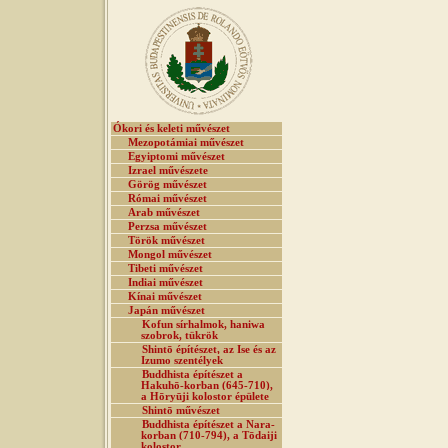
Ókori és keleti művészet
Mezopotámiai művészet
Egyiptomi művészet
Izrael művészete
Görög művészet
Római művészet
Arab művészet
Perzsa művészet
Török művészet
Mongol művészet
Tibeti művészet
Indiai művészet
Kínai művészet
Japán művészet
Kofun sírhalmok, haniwa
szobrok, tükrök
Shintō építészet, az Ise és az
Izumo szentélyek
Buddhista építészet a
Hakuhō-korban (645-710),
a Hōryūji kolostor épülete
Shintō művészet
Buddhista építészet a Nara-
korban (710-794), a Tōdaiji
kolostor