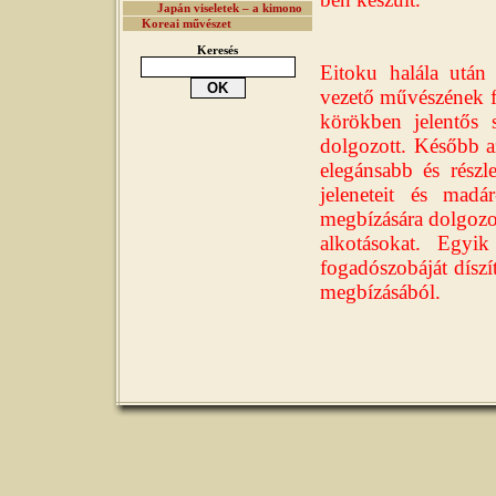
Japán viseletek – a kimono
Koreai művészet
Keresés
Eitoku halála után
vezető művészének fe
körökben jelentős s
dolgozott. Később az
elegánsabb és részl
jeleneteit és mad
megbízására dolgozot
alkotásokat. Egyi
fogadószobáját dísz
megbízásából.