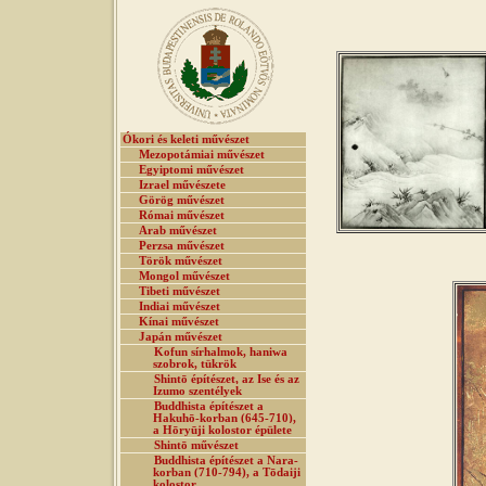
Ókori és keleti művészet
Mezopotámiai művészet
Egyiptomi művészet
Izrael művészete
Görög művészet
Római művészet
Arab művészet
Perzsa művészet
Török művészet
Mongol művészet
Tibeti művészet
Indiai művészet
Kínai művészet
Japán művészet
Kofun sírhalmok, haniwa
szobrok, tükrök
Shintō építészet, az Ise és az
Izumo szentélyek
Buddhista építészet a
Hakuhō-korban (645-710),
a Hōryūji kolostor épülete
Shintō művészet
Buddhista építészet a Nara-
korban (710-794), a Tōdaiji
kolostor