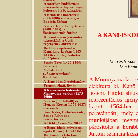
A tantrikus buddhizmus
művészete, a Tōji és Jingōji
kolostorok a 9. században
A Heian-kor közepének
(951-1086) építészete, a
Byōdōin Ujiban
A kései Heian-kor építészete
(1086-1185), a
Sanjūsangendō épülete
A KANō-ISK
Az emakimono (vízszintes
tekercskép), a Genji
regényének ábrázolása
Buddhista építészet a
Kamakura-korban (1185-
1333), a Tōdaiji kolostor
újjáépítése
15. a és b Kanō 
Sesshū Tōyō (1420-1506)
15.c Kanō 
festészete
A Kinkakuji
(„Aranytemplom“)
Kyotoban
A Momoyama-kor első
A Himeji kastélyerődítmény
alakította ki. Kan
Fusuma, Shoji, Byōbu
A Kanō-iskola festészete a
festeni. Eitoku stílu
Momoyama-korban (1573-
1600)
reprezentációs igén
Sōtatsu (1600-1640) és
Honami Kōetsu (1558-1637)
kapott. 1564-ben 
művészete
paravánpárt, mely 
Seto, Raku, Oribe kerámia;
Sen no Rikyū és a
munkájában megmuta
teaszertartás
A Tōshōgū szentély, Nikkō
párosította a korá
A Rinpa-iskola művészete,
ōgata Kōrin (1658-1716)
Jukōin számára készí
Realizmus az Edo-kori