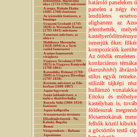
festészetben, Maruyama
határoló paneleken 
ōkyo (1733-1795) művészete
panelen a négy évs
A zenga, Hakuin Ekaku
(1685-1768) festészete
lendületes ecset
Az írástudók festészete, a
bunjinga
alighanem az Azuc
Uragami Gyokudō (1745-
1820) és Watanabe Kazan
jelenthették, mel
(1793-1841) művészete
kastélyerődítménny
Fametszet művészet, az
ukiyo-e
ismerjük őket: főké
Hishikawa Moronobu
(1618-1694) és a Torii-
kompozíciók kerültek
család fametszetei
A színes fametszetek
Az ötödik emeleten 
virágkora
Utagawa Toyokuni (1769-
konfuciánus témákat
1825) és Utagawa Kuniyoshi
(1798-1861)
(
karashishi
) ábrázo
Katsushika Hokusai (1760-
stílus egyik remeke.
1849) és Utagawa Hiroshige
(1797-1858)
stilizált tájképi ré
Kerámia művészet az Edo-
korban (1600-1867)
hullámzó vonalakka
Japán fegyverek
Japán lakkművészet, a
Eitoku és műhelye
maki-e díszítőtechnika
kastélyban is, tová
Kuroda Seiki (1866-1924)
festészete
földesurak megrende
Japán kalligráfia
A teaszertartás története
főcsarnokának menny
Előadóművészetek - Nō,
felhők közül kibukka
Kabuki, Bugaku
Bonsai
a göcsörtös testű ci
Virágrendezés – Ikebana
Japonizmus
ben készült.