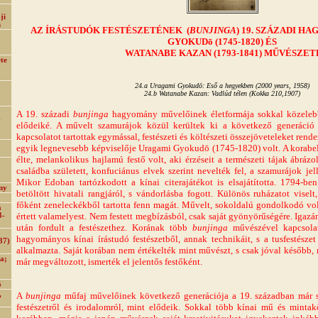
ji
n
AZ ÍRÁSTUDÓK FESTÉSZETÉNEK (
BUNJINGA
) 19. SZÁZADI H
GYOKUDō (1745-1820)
ÉS
WATANABE KAZAN (1793-1841) MŰVÉSZET
ete
24.a Uragami Gyokudō: Eső a hegyekben (2000 years, 1958)
24.b Watanabe Kazan: Vadlúd télen (Kokka 210,1907)
A 19. századi
bunjinga
hagyomány művelőinek életformája sokkal közelebb 
-
elődeiké. A művelt szamurájok közül kerültek ki a következő generáció k
kapcsolatot tartottak egymással, festészeti és költészeti összejöveteleket rend
egyik legnevesebb képviselője Uragami Gyokudō (1745-1820) volt. A korabeli 
élte, melankolikus hajlamú festő volt, aki érzéseit a természeti tájak ábrázo
családba született, konfuciánus elvek szerint nevelték fel, a szamurájok jel
Mikor Edoban tartózkodott a kínai citerajátékot is elsajátította. 1794-b
ny
betöltött hivatali rangjáról, s vándorlásba fogott. Különös ruházatot viselt
főként zeneleckékből tartotta fenn magát. Művelt, sokoldalú gondolkodó vol
a
értett valamelyest. Nem festett megbízásból, csak saját gyönyörűségére. Igaz
3-
után fordult a festészethez. Korának több
bunjinga
művészével kapcsolat
hagyományos kínai írástudó festészetből, annak technikáit, s a tusfestésze
37)
alkalmazta. Saját korában nem értékelték mint művészt, s csak jóval később,
a;
már megváltozott, ismerték el jelentős festőként.
ō
,
A
bunjinga
műfaj művelőinek következő generációja a 19. században már s
festészetről és irodalomról, mint elődeik. Sokkal több kínai mű és minta