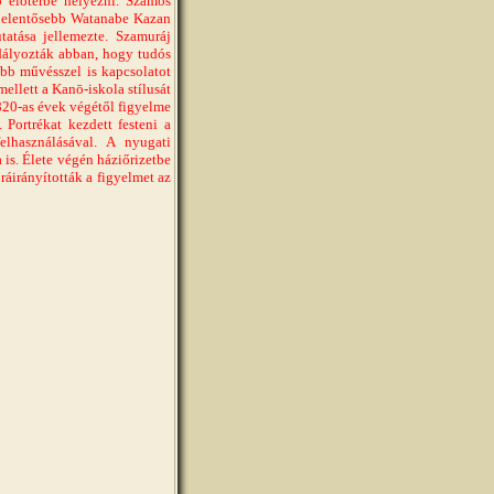
b előtérbe helyezni. Számos
gjelentősebb Watanabe Kazan
tatása jellemezte. Szamuráj
adályozták abban, hogy tudós
több művésszel is kapcsolatot
ellett a Kanō-iskola stílusát
820-as évek végétől figyelme
 Portrékat kezdett festeni a
lhasználásával. A nyugati
 is. Élete végén háziőrizetbe
áirányították a figyelmet az