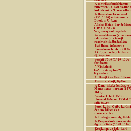
A tantrikus buddhizmus
művészete, a Tōji és Jingō
kolostorok a 9. századba
A Heian-kor közepének
(951-1086) építészete, a
Byōdōin Ujiban
A kései Heian-kor építész
(1086-1185), a
Sanjūsangendō épülete
Az emakimono (vízszintes
tekercskép), a Genji
regényének ábrázolása
Buddhista építészet a
Kamakura-korban (1185
1333), a Tōdaiji kolostor
újjáépítése
Sesshū Tōyō (1420-1506)
festészete
A Kinkakuji
(„Aranytemplom“)
Kyotoban
A Himeji kastélyerődítmé
Fusuma, Shoji, Byōbu
A Kanō-iskola festészete 
Momoyama-korban (157
1600)
Sōtatsu (1600-1640) és
Honami Kōetsu (1558-16
művészete
Seto, Raku, Oribe kerámi
Sen no Rikyū és a
teaszertartás
A Tōshōgū szentély, Nikk
A Rinpa-iskola művészete
ōgata Kōrin (1658-1716)
Realizmus az Edo-kori