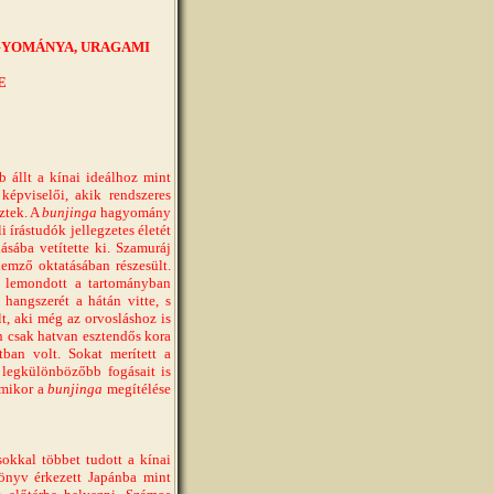
AGYOMÁNYA, URAGAMI
E
állt a kínai ideálhoz mint
épviselői, akik rendszeres
eztek. A
bunjinga
hagyomány
írástudók jellegzetes életét
lásába vetítette ki. Szamuráj
lemző oktatásában részesült.
en lemondott a tartományban
, hangszerét a hátán vitte, s
t, aki még az orvosláshoz is
án csak hatvan esztendős kora
ban volt. Sokat merített a
t legkülönbözőbb fogásait is
 mikor a
bunjinga
megítélése
okkal többet tudott a kínai
könyv érkezett Japánba mint