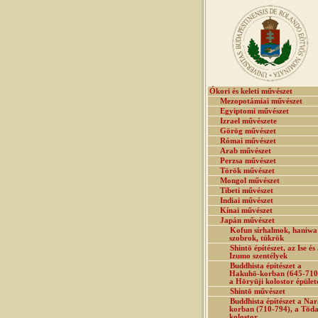
Ókori és keleti művészet
Mezopotámiai művészet
Egyiptomi művészet
Izrael művészete
Görög művészet
Római művészet
Arab művészet
Perzsa művészet
Török művészet
Mongol művészet
Tibeti művészet
Indiai művészet
Kínai művészet
Japán művészet
Kofun sírhalmok, haniwa
szobrok, tükrök
Shintō építészet, az Ise és
Izumo szentélyek
Buddhista építészet a
Hakuhō-korban (645-710
a Hōryūji kolostor épület
Shintō művészet
Buddhista építészet a Nar
korban (710-794), a Tōda
kolostor