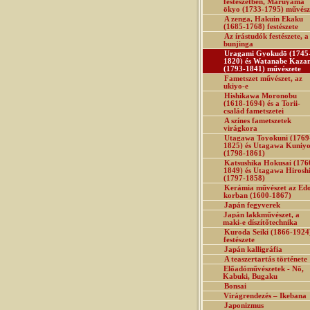
festészetben, Maruyama
ōkyo (1733-1795) művész
A zenga, Hakuin Ekaku
(1685-1768) festészete
Az írástudók festészete, a
bunjinga
Uragami Gyokudō (1745
1820) és Watanabe Kaza
(1793-1841) művészete
Fametszet művészet, az
ukiyo-e
Hishikawa Moronobu
(1618-1694) és a Torii-
család fametszetei
A színes fametszetek
virágkora
Utagawa Toyokuni (1769
1825) és Utagawa Kuniyo
(1798-1861)
Katsushika Hokusai (176
1849) és Utagawa Hirosh
(1797-1858)
Kerámia művészet az Ed
korban (1600-1867)
Japán fegyverek
Japán lakkművészet, a
maki-e díszítőtechnika
Kuroda Seiki (1866-1924
festészete
Japán kalligráfia
A teaszertartás története
Előadóművészetek - Nō,
Kabuki, Bugaku
Bonsai
Virágrendezés – Ikebana
Japonizmus