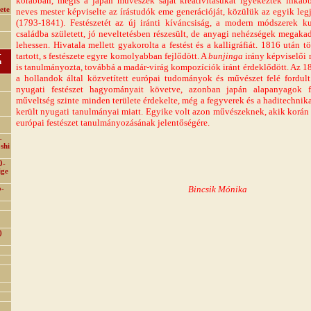
korábban, mégis a japán művészek saját kreativitásukat igyekeztek inkáb
ete
neves mester képviselte az írástudók eme generációját, közülük az egyik le
(1793-1841). Festészetét az új iránti kíváncsiság, a modern módszerek ku
családba született, jó neveltetésben részesült, de anyagi nehézségek megak
lehessen. Hivatala mellett gyakorolta a festést és a kalligráfiát. 1816 után 
-
tartott, s festészete egyre komolyabban fejlődött. A
bunjinga
irány képviselői m
n
is tanulmányozta, továbbá a madár-virág kompozíciók iránt érdeklődött. Az 1
a hollandok által közvetített európai tudományok és művészet felé fordult.
nyugati festészet hagyományait követve, azonban japán alapanyagok fe
műveltség szinte minden területe érdekelte, még a fegyverek és a haditechnika
került nyugati tanulmányai miatt. Egyike volt azon művészeknek, akik korán r
európai festészet tanulmányozásának jelentőségére.
-
shi
0-
ige
Bincsik Mónika
o-
)