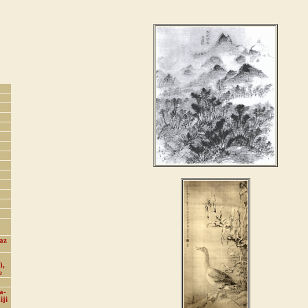
 az
),
e
a-
iji