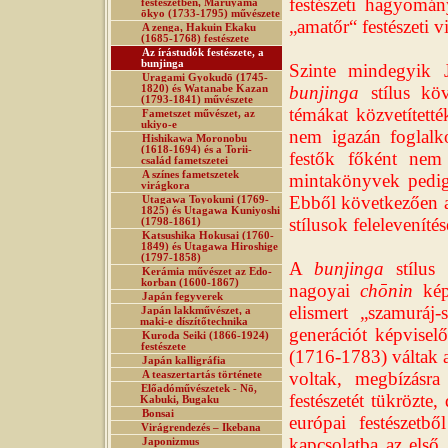
festészeti hagyomán
festészetben, Maruyama
ōkyo (1733-1795) művészete
„amatőr“ festészeti v
A zenga, Hakuin Ekaku
(1685-1768) festészete
Az írástudók festészete, a
bunjinga
Szinte mindegyik J
Uragami Gyokudō (1745-
bunjinga
stílus köv
1820) és Watanabe Kazan
(1793-1841) művészete
témákat közvetített
Fametszet művészet, az
ukiyo-e
nem igazán foglalko
Hishikawa Moronobu
(1618-1694) és a Torii-
festők főként nem 
család fametszetei
A színes fametszetek
mintakönyvek pedig
virágkora
Ebből következően a
Utagawa Toyokuni (1769-
1825) és Utagawa Kuniyoshi
stílusok feleleveníté
(1798-1861)
Katsushika Hokusai (1760-
1849) és Utagawa Hiroshige
(1797-1858)
A
bunjinga
stílus 
Kerámia művészet az Edo-
korban (1600-1867)
nagoyai
chōnin
képv
Japán fegyverek
elismert „szamuráj-
Japán lakkművészet, a
maki-e díszítőtechnika
generációt képvise
Kuroda Seiki (1866-1924)
festészete
(1716-1783) váltak a
Japán kalligráfia
voltak, megbízásra
A teaszertartás története
Előadóművészetek - Nō,
festészetét tükrözte
Kabuki, Bugaku
Bonsai
európai festészetb
Virágrendezés – Ikebana
kapcsolatba az első
Japonizmus