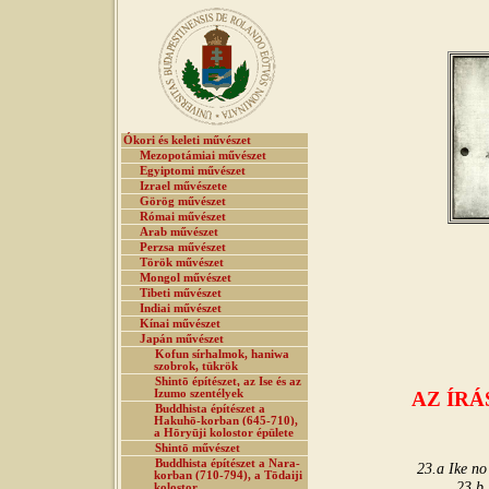
Ókori és keleti művészet
Mezopotámiai művészet
Egyiptomi művészet
Izrael művészete
Görög művészet
Római művészet
Arab művészet
Perzsa művészet
Török művészet
Mongol művészet
Tibeti művészet
Indiai művészet
Kínai művészet
Japán művészet
Kofun sírhalmok, haniwa
szobrok, tükrök
Shintō építészet, az Ise és az
Izumo szentélyek
AZ ÍRÁ
Buddhista építészet a
Hakuhō-korban (645-710),
a Hōryūji kolostor épülete
Shintō művészet
Buddhista építészet a Nara-
23.a Ike no
korban (710-794), a Tōdaiji
23.b 
kolostor