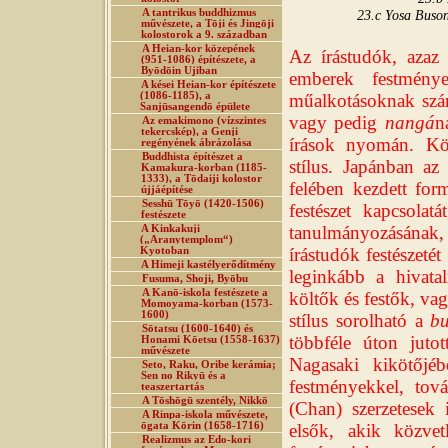
A tantrikus buddhizmus
23.c Yosa Buson
művészete, a Tōji és Jingōji
kolostorok a 9. században
A Heian-kor közepének
Az írástudók, azaz
(951-1086) építészete, a
Byōdōin Ujiban
emberek festmény
A kései Heian-kor építészete
(1086-1185), a
műalkotásoknak szám
Sanjūsangendō épülete
vagy pedig
nangá
n
Az emakimono (vízszintes
tekercskép), a Genji
írások nyomán. Köz
regényének ábrázolása
Buddhista építészet a
stílus. Japánban az
Kamakura-korban (1185-
1333), a Tōdaiji kolostor
felében kezdett for
újjáépítése
Sesshū Tōyō (1420-1506)
festészet kapcsolat
festészete
tanulmányozásának,
A Kinkakuji
(„Aranytemplom“)
írástudók festészeté
Kyotoban
A Himeji kastélyerődítmény
leginkább a hivata
Fusuma, Shoji, Byōbu
A Kanō-iskola festészete a
költők és festők, vag
Momoyama-korban (1573-
1600)
stílus sorolható a
bu
Sōtatsu (1600-1640) és
többféle úton jutot
Honami Kōetsu (1558-1637)
művészete
Nagasaki kikötőjéb
Seto, Raku, Oribe kerámia;
Sen no Rikyū és a
festményekkel, tov
teaszertartás
A Tōshōgū szentély, Nikkō
(Chan) szerzetesek 
A Rinpa-iskola művészete,
ōgata Kōrin (1658-1716)
elsők, akik közvet
Realizmus az Edo-kori