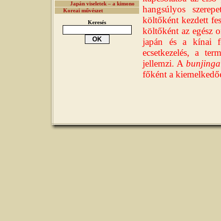
Japán viseletek – a kimono
hangsúlyos szerepe
Koreai művészet
költőként kezdett fes
Keresés
költőként az egész o
japán és a kínai f
ecsetkezelés, a te
jellemzi. A
bunjinga
főként a kiemelkedő